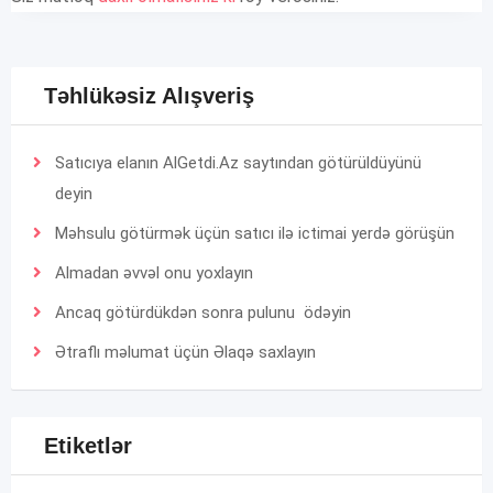
Təhlükəsiz Alışveriş
Satıcıya elanın AlGetdi.Az saytından götürüldüyünü
deyin
Məhsulu götürmək üçün satıcı ilə ictimai yerdə görüşün
Almadan əvvəl onu yoxlayın
Ancaq götürdükdən sonra pulunu ödəyin
Ətraflı məlumat üçün
Əlaqə
saxlayın
Etiketlər