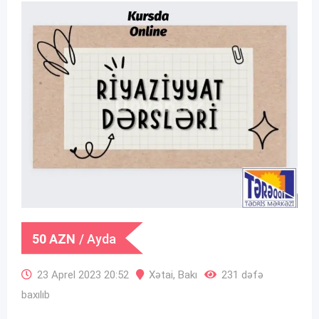
50
AZN
/ Ayda
23 Aprel 2023 20:52
Xətai
,
Bakı
231 dəfə
baxılıb