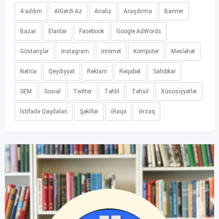
4 addım
AlGetdi.Az
Analiz
Araşdırma
Banner
Bazar
Elanlar
Facebook
Google AdWords
Göstərişlər
Instagram
Internet
Kompüter
Məsləhət
Nəticə
Qeydiyyat
Reklam
Rəqabət
Sahibkar
SEM
Sosial
Twitter
Təhlil
Təhsil
Xüsusiyyətlər
İstifadə Qaydaları
Şəkillər
Əlaqə
Ərzaq