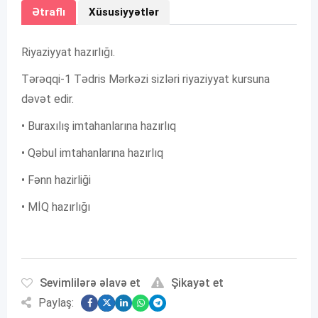
Ətraflı
Xüsusiyyətlər
Riyaziyyat hazırlığı.
Tərəqqi-1 Tədris Mərkəzi sizləri riyaziyyat kursuna
dəvət edir.
• Buraxılış imtahanlarına hazırlıq
• Qəbul imtahanlarına hazırlıq
• Fənn hazirliği
• MİQ hazırlığı
Sevimlilərə əlavə et
Şikayət et
Paylaş: