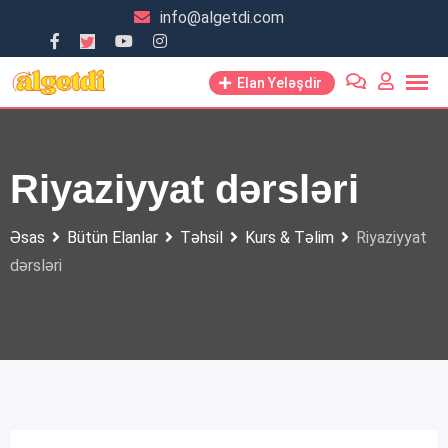
Skip
info@algetdi.com
to
content
Elan Yeləşdir
Riyaziyyat dərsləri
Əsas
Bütün Elanlar
Təhsil
Kurs & Təlim
Riyaziyyat
dərsləri