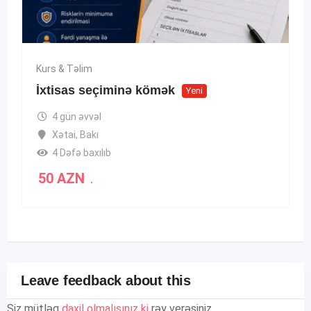
Kurs & Təlim
İxtisas seçiminə kömək
Yeni
4 gün əvvəl
Xətai
,
Bakı
4 Dəfə baxılıb
50
AZN
.
Leave feedback about this
Siz mütləq
daxil olmalısınız ki
rəy verəsiniz.