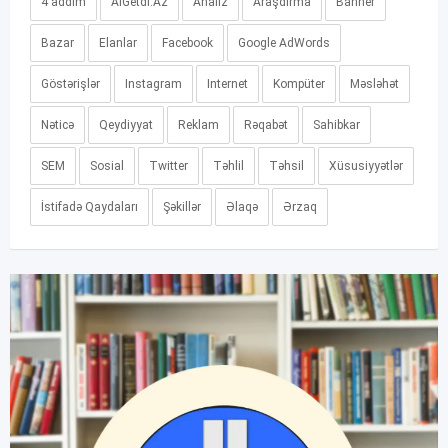
4 addım
AlGetdi.Az
Analiz
Araşdırma
Banner
Bazar
Elanlar
Facebook
Google AdWords
Göstərişlər
Instagram
Internet
Kompüter
Məsləhət
Nəticə
Qeydiyyat
Reklam
Rəqabət
Sahibkar
SEM
Sosial
Twitter
Təhlil
Təhsil
Xüsusiyyətlər
İstifadə Qaydaları
Şəkillər
Əlaqə
Ərzaq