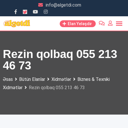
Skip
info@algetdi.com
to
content
Elan Yeləşdir
Rezin qolbaq 055 213
46 73
Əsas
Bütün Elanlar
Xidmətlər
Biznes & Texniki
Xidmətlər
Rezin qolbaq 055 213 46 73