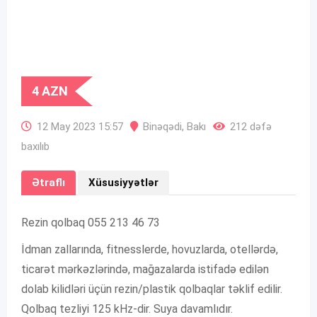
4
AZN
12 May 2023 15:57
Binəqədi
,
Bakı
212 dəfə
baxılıb
Ətraflı
Xüsusiyyətlər
Rezin qolbaq 055 213 46 73
İdman zallarında, fitnesslerde, hovuzlarda, otellərdə,
ticarət mərkəzlərində, mağazalarda istifadə edilən
dolab kilidləri üçün rezin/plastik qolbaqlar təklif edilir.
Qolbaq tezliyi 125 kHz-dir. Suya davamlıdır.