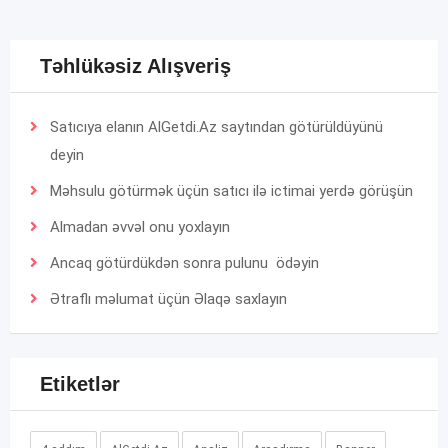
Təhlükəsiz Alışveriş
Satıcıya elanın AlGetdi.Az saytından götürüldüyünü
deyin
Məhsulu götürmək üçün satıcı ilə ictimai yerdə görüşün
Almadan əvvəl onu yoxlayın
Ancaq götürdükdən sonra pulunu ödəyin
Ətraflı məlumat üçün
Əlaqə
saxlayın
Etiketlər