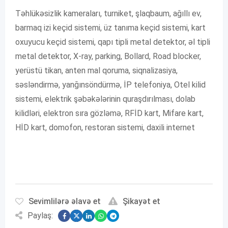
Təhlükəsizlik kameraları, turniket, şlaqbaum, ağıllı ev,
barmaq izi keçid sistemi, üz tanıma keçid sistemi, kart
oxuyucu keçid sistemi, qapı tipli metal detektor, əl tipli
metal detektor, X-ray, parking, Bollard, Road blocker,
yerüstü tikan, anten mal qoruma, siqnalizasiya,
səsləndirmə, yanğınsöndürmə, İP telefoniya, Otel kilid
sistemi, elektrik şəbəkələrinin quraşdırılması, dolab
kilidləri, elektron sıra gözləmə, RFİD kart, Mifare kart,
HİD kart, domofon, restoran sistemi, daxili internet
Sevimlilərə əlavə et
Şikayət et
Paylaş: