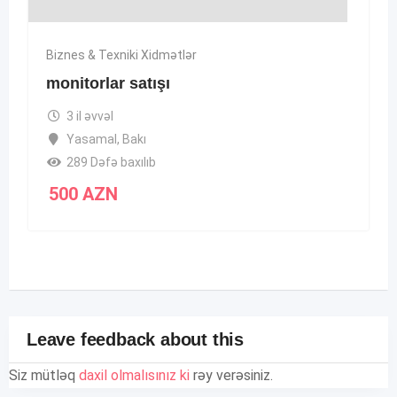
Biznes & Texniki Xidmətlər
monitorlar satışı
3 il əvvəl
Yasamal
,
Bakı
289 Dəfə baxılıb
500
AZN
Leave feedback about this
Siz mütləq
daxil olmalısınız ki
rəy verəsiniz.