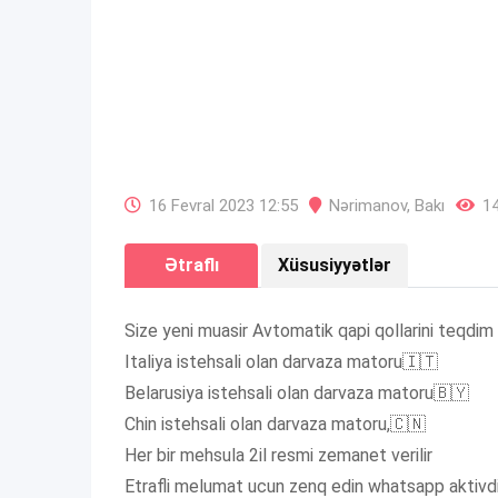
16 Fevral 2023 12:55
Nərimanov
,
Bakı
14
Ətraflı
Xüsusiyyətlər
Size yeni muasir Avtomatik qapi qollarini teqdim 
Italiya istehsali olan darvaza matoru🇮🇹
Belarusiya istehsali olan darvaza matoru🇧🇾
Chin istehsali olan darvaza matoru,🇨🇳
Her bir mehsula 2il resmi zemanet verilir
Etrafli melumat ucun zenq edin whatsapp aktivdi