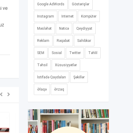
Google AdWords
Göstərişlər
i ve
Instagram
Internet
Kompüter
luz
Məsləhət
Nəticə
Qeydiyyat
Reklam
Rəqabət
Sahibkar
SEM
Sosial
Twitter
Təhlil
Təhsil
Xüsusiyyətlər
İstifadə Qaydaları
Şəkillər
Əlaqə
Ərzaq