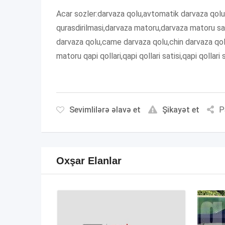
Acar sozler:darvaza qolu,avtomatik darvaza qolu,
qurasdirilmasi,darvaza matoru,darvaza matoru sat
darvaza qolu,came darvaza qolu,chin darvaza qolu
matoru qapi qollari,qapi qollari satisi,qapi qollari 
Sevimlilərə əlavə et
Şikayət et
P
Oxşar Elanlar