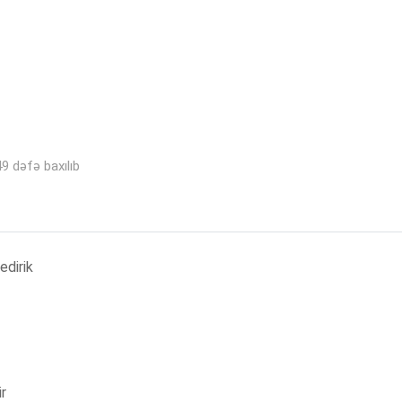
9 dəfə baxılıb
edirik
r