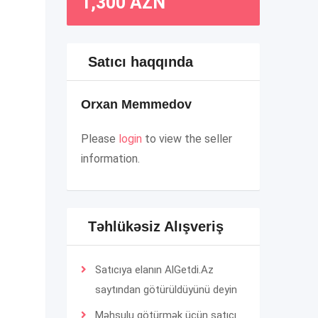
1,300
AZN
Satıcı haqqında
Orxan Memmedov
Please
login
to view the seller
information.
Təhlükəsiz Alışveriş
Satıcıya elanın AlGetdi.Az
saytından götürüldüyünü deyin
Məhsulu götürmək üçün satıcı