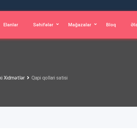
Elanlar
Səhifələr
Mağazalar
Bloq
Əl
ki Xidmətlər
Qapi qollari satisi