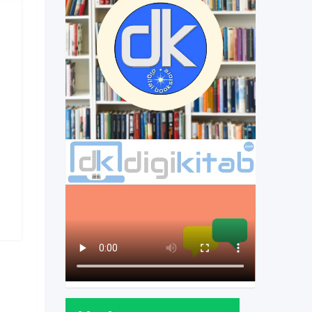
Biznes & Texniki Xidmətlər
bisetka qurulması
3 il əvvəl
Yasamal
,
Bakı
360 Dəfə baxılıb
100
AZN