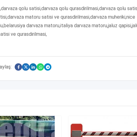
darvaza qolu satisi,darvaza qolu qurasdirilmasi,darvaza qolu satis
isi,darvaza matoru satisi ve qurasdirilmasi,darvaza muheriki,nice
,belarusiya darvaza matoru,italiya darvaza matoru,jaluz qapisi,ja
satisi ve qurasdirilmasi,
aylaş: