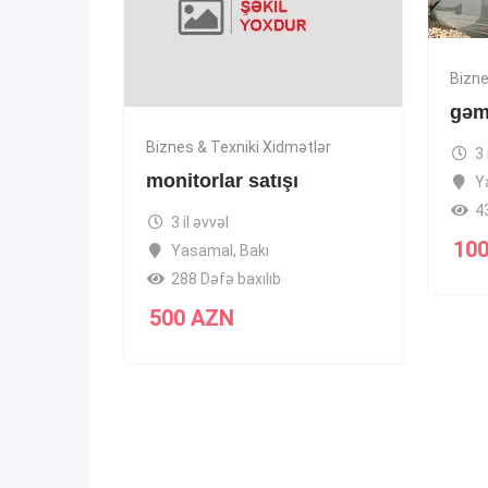
Bizne
gəmi
Biznes & Texniki Xidmətlər
3 
monitorlar satışı
Y
4
3 il əvvəl
10
Yasamal
,
Bakı
288 Dəfə baxılıb
500
AZN