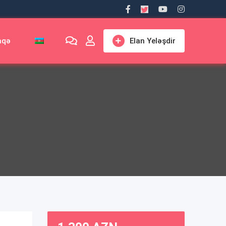
aqə
Elan Yeləşdir