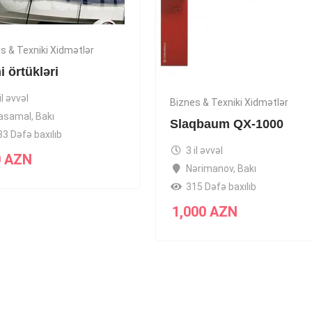
s & Texniki Xidmətlər
 örtükləri
il əvvəl
Biznes & Texniki Xidmətlər
asamal
,
Bakı
Slaqbaum QX-1000
33 Dəfə baxılıb
3 il əvvəl
0
AZN
Nərimanov
,
Bakı
315 Dəfə baxılıb
1,000
AZN