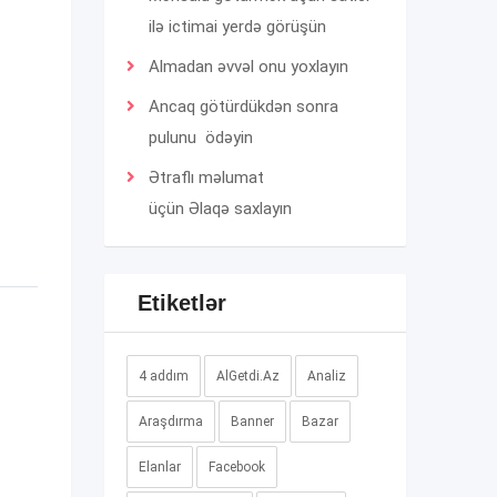
ilə ictimai yerdə görüşün
Almadan əvvəl onu yoxlayın
Ancaq götürdükdən sonra
pulunu ödəyin
Ətraflı məlumat
üçün
Əlaqə
saxlayın
Etiketlər
4 addım
AlGetdi.Az
Analiz
Araşdırma
Banner
Bazar
Elanlar
Facebook