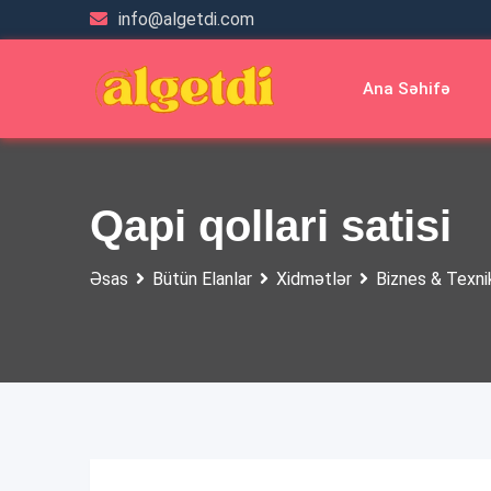
Skip
info@algetdi.com
to
content
Ana Səhifə
Qapi qollari satisi
Əsas
Bütün Elanlar
Xidmətlər
Biznes & Texni