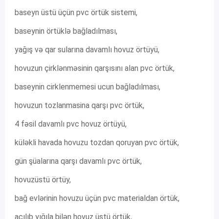
baseyn üstü üçün pvc örtük sistemi,
baseynin örtüklə bağladılması,
yağış və qar sularına davamlı hovuz örtüyü,
hovuzun çirklənməsinin qarşısını alan pvc örtük,
baseynin cirklenmemesi ucun bağladılması,
hovuzun tozlanmasina qarşı pvc örtük,
4 fəsil davamlı pvc hovuz örtüyü,
küləkli havada hovuzu tozdan qoruyan pvc örtük,
gün şüalarına qarşı davamlı pvc örtük,
hovuzüstü örtüy,
bağ evlərinin hovuzu üçün pvc materialdan örtük,
açılıb yığıla bilən hovuz üstü örtük,