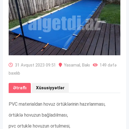
31 Avqust 2023 09:51
Yasamal
,
Bakı
149 dəfə
baxılıb
Ətraflı
Xüsusiyyətlər
PVC materialdan hovuz örtüklərinin hazırlanması,
örtüklə hovuzun bağladılması,
pvc ortukle hovuzun ortulmesi,