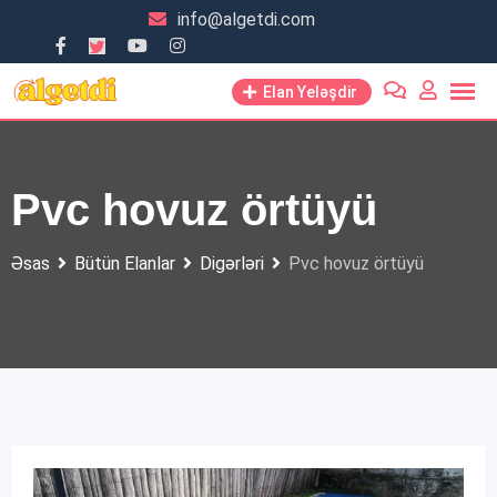
Skip
info@algetdi.com
to
content
Elan Yeləşdir
Pvc hovuz örtüyü
Əsas
Bütün Elanlar
Digərləri
Pvc hovuz örtüyü