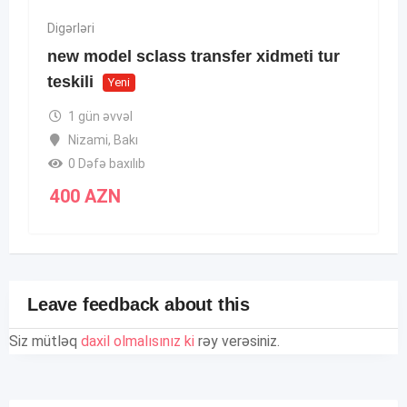
Digərləri
new model sclass transfer xidmeti tur
teskili
Yeni
1 gün əvvəl
Nizami
,
Bakı
0 Dəfə baxılıb
400
AZN
Leave feedback about this
Siz mütləq
daxil olmalısınız ki
rəy verəsiniz.