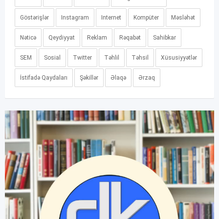
Göstərişlər
Instagram
Internet
Kompüter
Məsləhət
Nəticə
Qeydiyyat
Reklam
Rəqabət
Sahibkar
SEM
Sosial
Twitter
Təhlil
Təhsil
Xüsusiyyətlər
İstifadə Qaydaları
Şəkillər
Əlaqə
Ərzaq