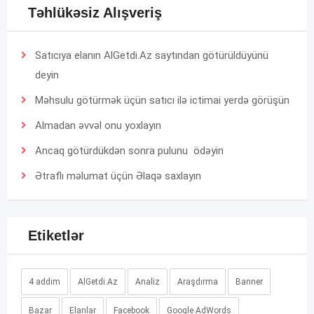
Təhlükəsiz Alışveriş
Satıcıya elanın AlGetdi.Az saytından götürüldüyünü
deyin
Məhsulu götürmək üçün satıcı ilə ictimai yerdə görüşün
Almadan əvvəl onu yoxlayın
Ancaq götürdükdən sonra pulunu ödəyin
Ətraflı məlumat üçün
Əlaqə
saxlayın
Etiketlər
4 addım
AlGetdi.Az
Analiz
Araşdırma
Banner
Bazar
Elanlar
Facebook
Google AdWords