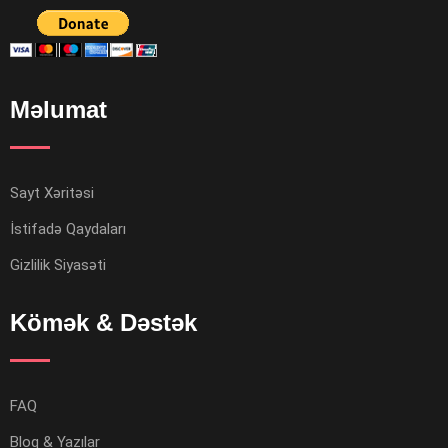
Məlumat
Sayt Xəritəsi
İstifadə Qaydaları
Gizlilik Siyasəti
Kömək & Dəstək
FAQ
Bloq & Yazılar