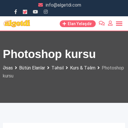
Skip
info@algetdi.com
to
content
Elan Yeləşdir
Photoshop kursu
Əsas
Bütün Elanlar
Təhsil
Kurs & Təlim
Photoshop
kursu