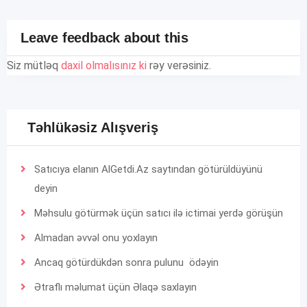
Leave feedback about this
Siz mütləq
daxil olmalısınız ki
rəy verəsiniz.
Təhlükəsiz Alışveriş
Satıcıya elanın AlGetdi.Az saytından götürüldüyünü
deyin
Məhsulu götürmək üçün satıcı ilə ictimai yerdə görüşün
Almadan əvvəl onu yoxlayın
Ancaq götürdükdən sonra pulunu ödəyin
Ətraflı məlumat üçün
Əlaqə
saxlayın