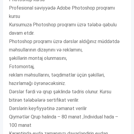
Profesional səviyyədə Adobe Photoshop proqramı
kursu
Kursumuza Photoshop proqramı üzrə tələbə qəbulu
davam etdir.
Photoshop proqramı üzrə dərslər aldığınız müddətdə
məhsullarının dizaynını və reklamını,
şəkillərin montaj olunmasını,
Fotomontaj,
reklam məhsullarını, təqdimatlar üçün şəkilləri,
hazırlamağı öyrənəcəksiniz.
Dərslər fərdi və qrup şəklində tədris olunur. Kursu
bitirən tələbələrə sertifikat verilir.
Dərslərin keyfiyyətinə zəmanət verilir
Qiymətlər Qrup halinda – 80 manat ,İndividual hada –
100 manat
Karantində evdə zamanınızı dəyərləndirin evdən