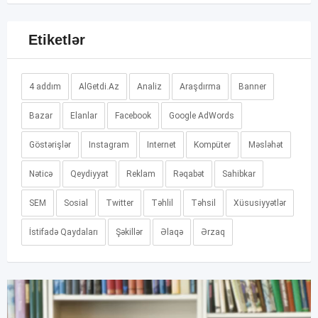
Etiketlər
4 addım
AlGetdi.Az
Analiz
Araşdırma
Banner
Bazar
Elanlar
Facebook
Google AdWords
Göstərişlər
Instagram
Internet
Kompüter
Məsləhət
Nəticə
Qeydiyyat
Reklam
Rəqabət
Sahibkar
SEM
Sosial
Twitter
Təhlil
Təhsil
Xüsusiyyətlər
İstifadə Qaydaları
Şəkillər
Əlaqə
Ərzaq