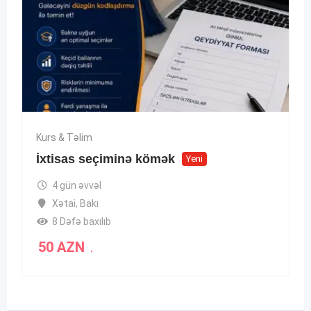
Kurs & Təlim
İxtisas seçiminə kömək
Yeni
4 gün əvvəl
Xətai
,
Bakı
8 Dəfə baxılıb
50
AZN
.