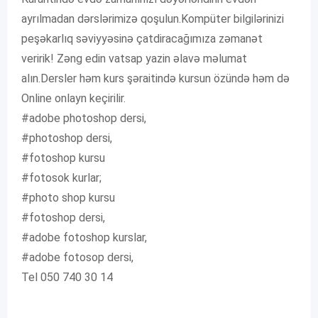
ayrılmadan dərslərimizə qoşulun.Kompüter bilgilərinizi
peşəkarlıq səviyyəsinə çatdiracağımıza zəmanət
veririk! Zəng edin vatsap yazin əlavə məlumat
alın.Dersler həm kurs şəraitində kursun özündə həm də
Online onlayn keçirilir.
#adobe photoshop dersi,
#photoshop dersi,
#fotoshop kursu
#fotosok kurlar;
#photo shop kursu
#fotoshop dersi,
#adobe fotoshop kurslar,
#adobe fotosop dersi,
Tel 050 740 30 14