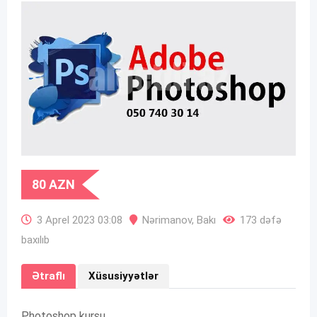
80
AZN
3 Aprel 2023 03:08
Nərimanov
,
Bakı
173 dəfə
baxılıb
Ətraflı
Xüsusiyyətlər
Photoshop kursu