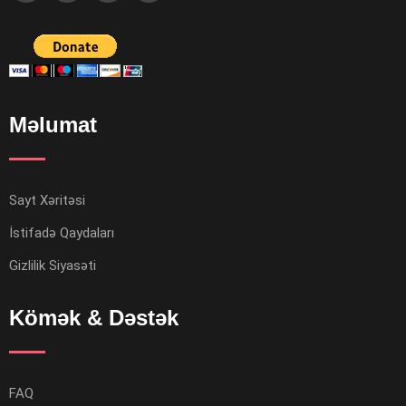
Məlumat
Sayt Xəritəsi
İstifadə Qaydaları
Gizlilik Siyasəti
Kömək & Dəstək
FAQ