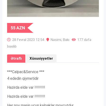
55
AZN
28 Fevral 2023 12:54
Nəsimi
,
Bakı
177 dəfə
baxılıb
Ətraflı
Xüsusiyyətlər
***Calpac&Service ***
4 ededin qiymetidir
Hazirda elde var !!!!!!!!!
Hazirda elde var !!!!!!!!!
Her nov masin ucun kalpaklar movcutdur.