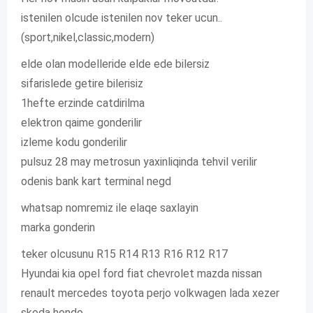
istenilen olcude istenilen nov teker ucun..
(sport,nikel,classic,modern)
elde olan modelleride elde ede bilersiz
sifarislede getire bilerisiz
1hefte erzinde catdirilma
elektron qaime gonderilir
izleme kodu gonderilir
pulsuz 28 may metrosun yaxinliqinda tehvil verilir
odenis bank kart terminal negd
whatsap nomremiz ile elaqe saxlayin
marka gonderin
teker olcusunu R15 R14 R13 R16 R12 R17
Hyundai kia opel ford fiat chevrolet mazda nissan
renault mercedes toyota perjo volkwagen lada xezer
skoda hondo