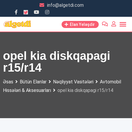
Skip
info@algetdi.com
to
content
Elan Yeləşdir
opel kia diskqapagi
r15/r14
Əsas
Bütün Elanlar
Nəqliyyat Vasitələri
Avtomobil
Hissələri & Aksesuarları
opel kia diskqapagi r15/r14