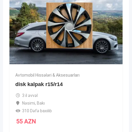
Avtomobil Hissələri & Aksesuarları
disk kalpak r15/r14
3 il əvvəl
Nəsimi
,
Bakı
310 Dəfə baxılıb
55
AZN