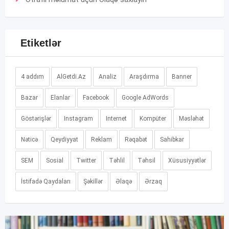
Etiketlər
4 addım
AlGetdi.Az
Analiz
Araşdırma
Banner
Bazar
Elanlar
Facebook
Google AdWords
Göstərişlər
Instagram
Internet
Kompüter
Məsləhət
Nəticə
Qeydiyyat
Reklam
Rəqabət
Sahibkar
SEM
Sosial
Twitter
Təhlil
Təhsil
Xüsusiyyətlər
İstifadə Qaydaları
Şəkillər
Əlaqə
Ərzaq