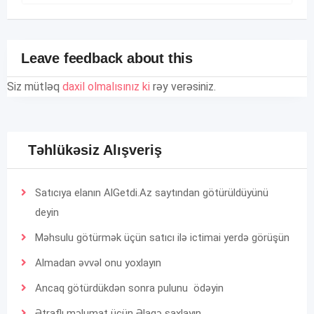
Leave feedback about this
Siz mütləq
daxil olmalısınız ki
rəy verəsiniz.
Təhlükəsiz Alışveriş
Satıcıya elanın AlGetdi.Az saytından götürüldüyünü
deyin
Məhsulu götürmək üçün satıcı ilə ictimai yerdə görüşün
Almadan əvvəl onu yoxlayın
Ancaq götürdükdən sonra pulunu ödəyin
Ətraflı məlumat üçün
Əlaqə
saxlayın