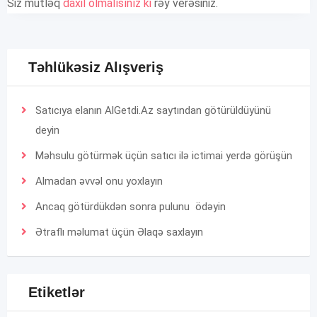
Siz mütləq
daxil olmalısınız ki
rəy verəsiniz.
Təhlükəsiz Alışveriş
Satıcıya elanın AlGetdi.Az saytından götürüldüyünü
deyin
Məhsulu götürmək üçün satıcı ilə ictimai yerdə görüşün
Almadan əvvəl onu yoxlayın
Ancaq götürdükdən sonra pulunu ödəyin
Ətraflı məlumat üçün
Əlaqə
saxlayın
Etiketlər