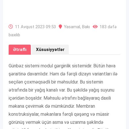
11 Avqust 2023 09:53
Yasamal
,
Bakı
183 dəfə
baxılıb
Ətraflı
Xüsusiyyətlər
Günbəz sistemi modul gərginlik sistemidir. Bütün hava
şəraitinə davamlıdır. Həm də fərqli dizayn variantları ilə
seçilən çoxməqsədli bir məhsuldur. Bu sistemin
ətrafında bir yağış kanalı var. Bu şəkildə yağış suyunu
içəridən boşaldır. Məhsulu ətrafını bağlayaraq daxili
məkana çevirmək də mümkündür. Membran
konstruksiyalar, məkanlara fərqli qəşəng və müasir
görünüş vermək üçün asma və uzanma şəklində