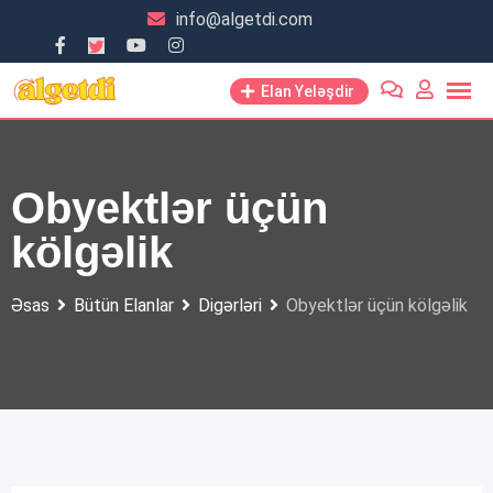
Skip
info@algetdi.com
to
content
Elan Yeləşdir
Obyektlər üçün
kölgəlik
Əsas
Bütün Elanlar
Digərləri
Obyektlər üçün kölgəlik