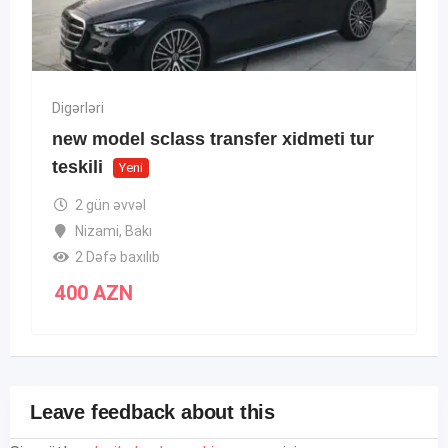
Digərləri
new model sclass transfer xidmeti tur
teskili
Yeni
2 gün əvvəl
Nizami
,
Bakı
2 Dəfə baxılıb
400
AZN
Leave feedback about this