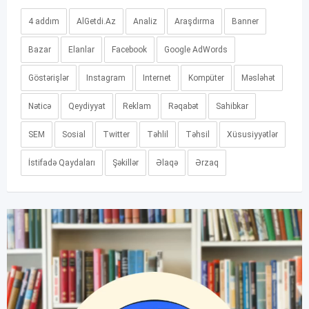
4 addım
AlGetdi.Az
Analiz
Araşdırma
Banner
Bazar
Elanlar
Facebook
Google AdWords
Göstərişlər
Instagram
Internet
Kompüter
Məsləhət
Nəticə
Qeydiyyat
Reklam
Rəqabət
Sahibkar
SEM
Sosial
Twitter
Təhlil
Təhsil
Xüsusiyyətlər
İstifadə Qaydaları
Şəkillər
Əlaqə
Ərzaq