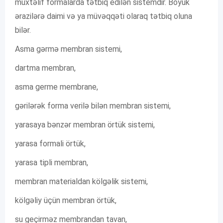
müxtəlif formalarda tətbiq edilən sistemdir. Böyük
ərazilərə daimi və ya müvəqqəti olaraq tətbiq oluna
bilər.
Asma gərmə membran sistemi,
dartma membran,
asma germe membrane,
gərilərək forma verilə bilən membran sistemi,
yarasaya bənzər membran örtük sistemi,
yarasa formali örtük,
yarasa tipli membran,
membran materialdan kölgəlik sistemi,
kölgəliy üçün membran örtük,
su geçirməz membrandan tavan,