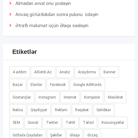
Almadan əvvəl onu yoxlayın
Ancaq götürdükdən sonra pulunu ödəyin
Ətraflı məlumat üçün
Əlaqə
saxlayın
Etiketlər
4 addım
AlGetdi.Az
Analiz
Araşdırma
Banner
Bazar
Elanlar
Facebook
Google AdWords
Göstərişlər
Instagram
Internet
Kompüter
Məsləhət
Nəticə
Qeydiyyat
Reklam
Rəqabət
Sahibkar
SEM
Sosial
Twitter
Təhlil
Təhsil
Xüsusiyyətlər
İstifadə Qaydaları
Şəkillər
Əlaqə
Ərzaq