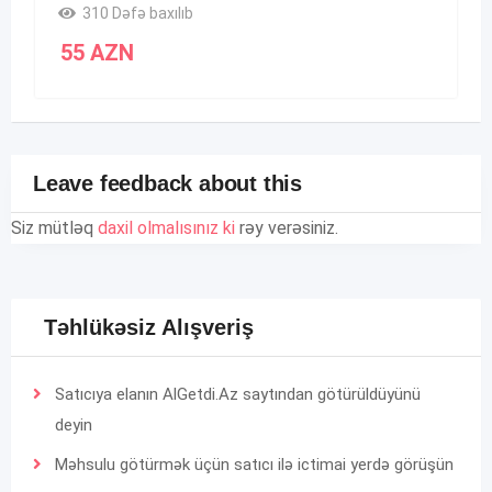
310 Dəfə baxılıb
55
AZN
Leave feedback about this
Siz mütləq
daxil olmalısınız ki
rəy verəsiniz.
Təhlükəsiz Alışveriş
Satıcıya elanın AlGetdi.Az saytından götürüldüyünü
deyin
Məhsulu götürmək üçün satıcı ilə ictimai yerdə görüşün