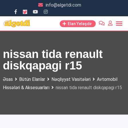
Skip
info@algetdi.com
to
content
Elan Yeləşdir
nissan tida renault
diskqapagi r15
Əsas
Bütün Elanlar
Nəqliyyat Vasitələri
Avtomobil
Hissələri & Aksesuarları
nissan tida renault diskqapagi r15