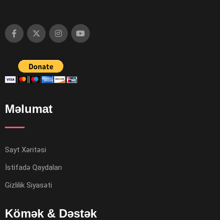
Məlumat
Sayt Xəritəsi
İstifadə Qaydaları
Gizlilik Siyasəti
Kömək & Dəstək