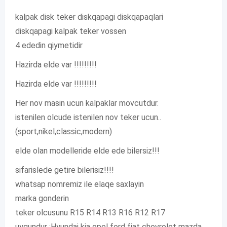
kalpak disk teker diskqapagi diskqapaqlari
diskqapagi kalpak teker vossen
4 ededin qiymetidir
Hazirda elde var !!!!!!!!!
Hazirda elde var !!!!!!!!!
Her nov masin ucun kalpaklar movcutdur.
istenilen olcude istenilen nov teker ucun..
(sport,nikel,classic,modern)
elde olan modelleride elde ede bilersiz!!!
sifarislede getire bilerisiz!!!!
whatsap nomremiz ile elaqe saxlayin
marka gonderin
teker olcusunu R15 R14 R13 R16 R12 R17
uygundur :Hyundai kia opel ford fiat chevrolet mazda