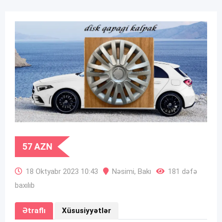
57
AZN
18 Oktyabr 2023 10:43
Nəsimi
,
Bakı
181 dəfə
baxılıb
Ətraflı
Xüsusiyyətlər