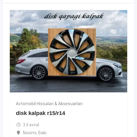
Avtomobil Hissələri & Aksesuarları
disk kalpak r15/r14
3 il əvvəl
Nəsimi
,
Bakı