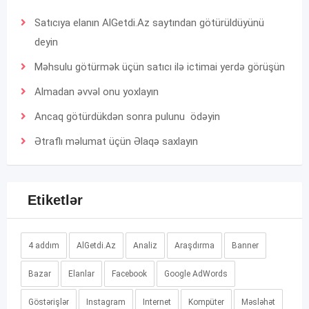
Satıcıya elanın AlGetdi.Az saytından götürüldüyünü
deyin
Məhsulu götürmək üçün satıcı ilə ictimai yerdə görüşün
Almadan əvvəl onu yoxlayın
Ancaq götürdükdən sonra pulunu ödəyin
Ətraflı məlumat üçün
Əlaqə
saxlayın
Etiketlər
4 addım
AlGetdi.Az
Analiz
Araşdırma
Banner
Bazar
Elanlar
Facebook
Google AdWords
Göstərişlər
Instagram
Internet
Kompüter
Məsləhət