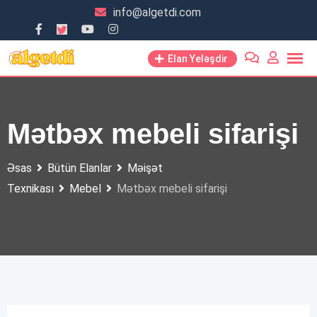
Skip
info@algetdi.com
to
content
Elan Yeləşdir
Mətbəx mebeli sifarişi
Əsas
Bütün Elanlar
Məişət
Texnikası
Mebel
Mətbəx mebeli sifarişi