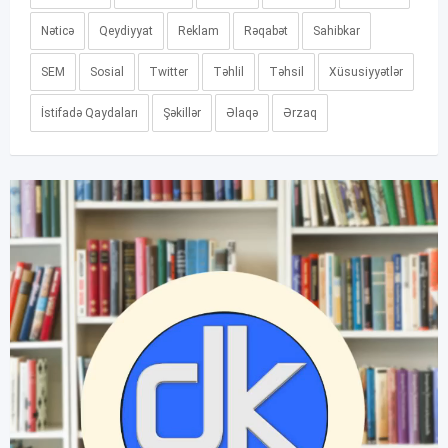
Nəticə
Qeydiyyat
Reklam
Rəqabət
Sahibkar
SEM
Sosial
Twitter
Təhlil
Təhsil
Xüsusiyyətlər
İstifadə Qaydaları
Şəkillər
Əlaqə
Ərzaq