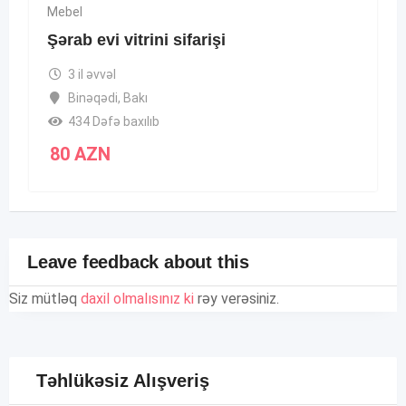
Mebel
Şərab evi vitrini sifarişi
3 il əvvəl
Binəqədi
,
Bakı
434 Dəfə baxılıb
80
AZN
Leave feedback about this
Siz mütləq
daxil olmalısınız ki
rəy verəsiniz.
Təhlükəsiz Alışveriş