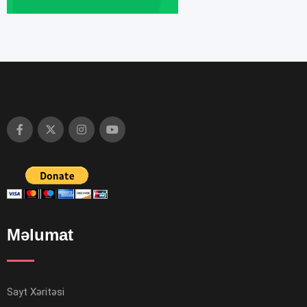
Məlumat
Sayt Xəritəsi