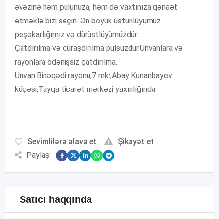
əvəzinə həm pulunuza, həm də vaxtınıza qənaət
etməklə bizi seçin. Ən böyük üstünlüyümüz
peşəkarlığımız və dürüstlüyümüzdür.
Çatdırılma və quraşdırılma pulsuzdur.Ünvanlara və
rayonlara ödənişsiz çatdırılma.
Ünvan:Binəqədi rayonu,7 mkr,Abay Kunanbayev
küçəsi,Tayqa ticarət mərkəzi yaxınlığında
Sevimlilərə əlavə et
Şikayət et
Paylaş:
Satıcı haqqında