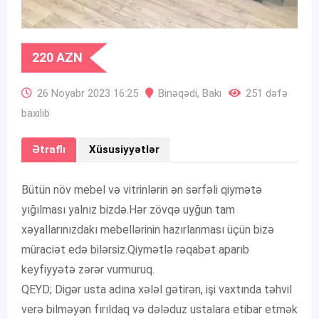
220
AZN
26 Noyabr 2023 16:25
Binəqədi
,
Bakı
251 dəfə
baxılıb
Ətraflı
Xüsusiyyətlər
Bütün növ mebel və vitrinlərin ən sərfəli qiymətə
yığılması yalnız bizdə.Hər zövqə uyğun tam
xəyallarınızdakı mebellərinin hazırlanması üçün bizə
müraciət edə bilərsiz.Qiymətlə rəqabət aparıb
keyfiyyətə zərər vurmuruq.
QEYD; Digər usta adına xələl gətirən, işi vaxtında təhvil
verə bilməyən fırıldaq və dələduz ustalara etibar etmək