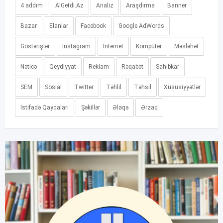
4 addım
AlGetdi.Az
Analiz
Araşdırma
Banner
Bazar
Elanlar
Facebook
Google AdWords
Göstərişlər
Instagram
Internet
Kompüter
Məsləhət
Nəticə
Qeydiyyat
Reklam
Rəqabət
Sahibkar
SEM
Sosial
Twitter
Təhlil
Təhsil
Xüsusiyyətlər
İstifadə Qaydaları
Şəkillər
Əlaqə
Ərzaq