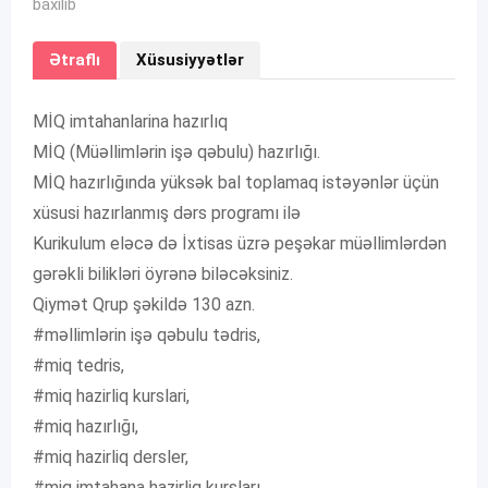
baxılıb
Ətraflı
Xüsusiyyətlər
MİQ imtahanlarina hazırlıq
MİQ (Müəllimlərin işə qəbulu) hazırlığı.
MİQ hazırlığında yüksək bal toplamaq istəyənlər üçün
xüsusi hazırlanmış dərs programı ilə
Kurikulum eləcə də İxtisas üzrə peşəkar müəllimlərdən
gərəkli bilikləri öyrənə biləcəksiniz.
Qiymət Qrup şəkildə 130 azn.
#məllimlərin işə qəbulu tədris,
#miq tedris,
#miq hazirliq kurslari,
#miq hazırlığı,
#miq hazirliq dersler,
#miq imtahana hazirliq kursları