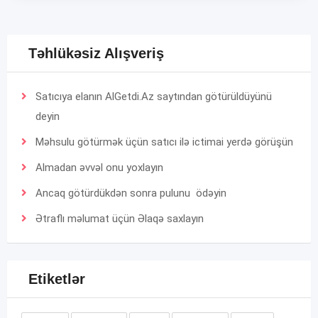
Təhlükəsiz Alışveriş
Satıcıya elanın AlGetdi.Az saytından götürüldüyünü
deyin
Məhsulu götürmək üçün satıcı ilə ictimai yerdə görüşün
Almadan əvvəl onu yoxlayın
Ancaq götürdükdən sonra pulunu ödəyin
Ətraflı məlumat üçün
Əlaqə
saxlayın
Etiketlər