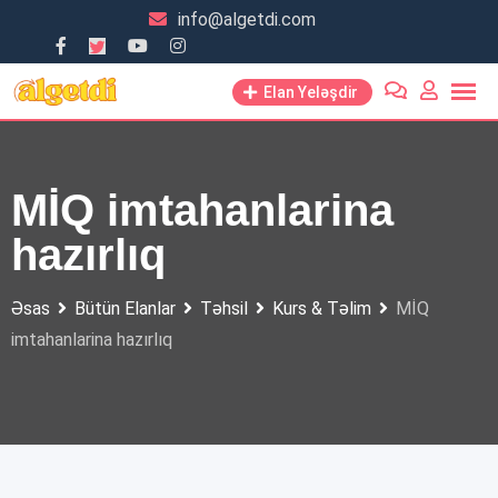
Skip
info@algetdi.com
to
content
Elan Yeləşdir
MİQ imtahanlarina
hazırlıq
Əsas
Bütün Elanlar
Təhsil
Kurs & Təlim
MİQ
imtahanlarina hazırlıq