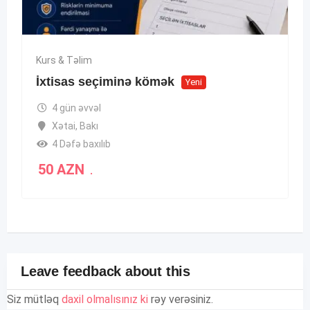
Kurs & Təlim
İxtisas seçiminə kömək
Yeni
4 gün əvvəl
Xətai
,
Bakı
4 Dəfə baxılıb
50
AZN
.
Leave feedback about this
Siz mütləq
daxil olmalısınız ki
rəy verəsiniz.