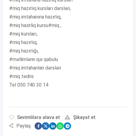
#miq hazırlıq kursları dərsləri,
#miq imtahanına hazırlıq,
#miq hazirliq kursu#miq ,
#miq kursları,
#miq hazırlıq,
#miq hazırlığı,
#məllimlərin işə qəbulu
#miq imtahanlari dərsləri
#miq tədris
Tel 050 740 30 14
Sevimlilərə əlavə et
Şikayət et
Paylaş: