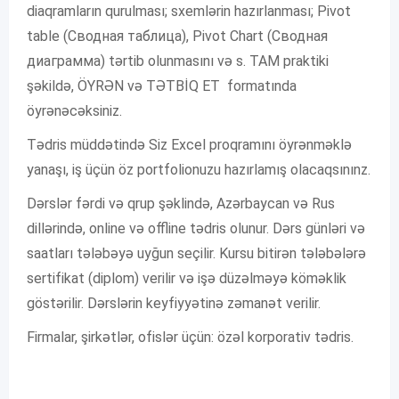
diaqramların qurulması; sxemlərin hazırlanması; Pivot
table (Сводная таблица), Pivot Chart (Сводная
диаграмма) tərtib olunmasını və s. TAM praktiki
şəkildə, ÖYRƏN və TƏTBİQ ET formatında
öyrənəcəksiniz.
Tədris müddətində Siz Excel proqramını öyrənməklə
yanaşı, iş üçün öz portfolionuzu hazırlamış olacaqsınınz.
Dərslər fərdi və qrup şəklində, Azərbaycan və Rus
dillərində, online və offline tədris olunur. Dərs günləri və
saatları tələbəyə uyğun seçilir. Kursu bitirən tələbələrə
sertifikat (diplom) verilir və işə düzəlməyə köməklik
göstərilir. Dərslərin keyfiyyətinə zəmanət verilir.
Firmalar, şirkətlər, ofislər üçün: özəl korporativ tədris.