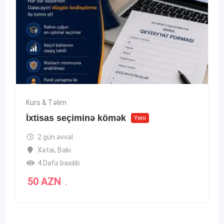
Kurs & Təlim
İxtisas seçiminə kömək
Yeni
2 gün əvvəl
Xətai
,
Bakı
4 Dəfə baxılıb
50
AZN
.