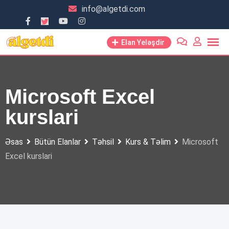
Skip
info@algetdi.com
to
content
Elan Yeləşdir
Microsoft Excel
kurslari
Əsas
Bütün Elanlar
Təhsil
Kurs & Təlim
Microsoft
Excel kurslari