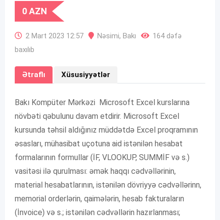
0
AZN
2 Mart 2023 12:57
Nəsimi
,
Bakı
164 dəfə
baxılıb
Ətraflı
Xüsusiyyətlər
Bakı Kompüter Mərkəzi Microsoft Excel kurslarına
növbəti qəbulunu davam etdirir. Microsoft Excel
kursunda təhsil aldığınız müddətdə Excel proqramının
əsasları, mühasibat uçotuna aid istənilən hesabat
formalarının formullar (İF, VLOOKUP, SUMMİF və s.)
vasitəsi ilə qurulması: əmək haqqı cədvəllərinin,
material hesabatlarının, istənilən dövriyyə cədvəllərinn,
memorial orderlərin, qaimələrin, hesab fakturaların
(İnvoice) və s.; istənilən cədvəllərin hazırlanması;