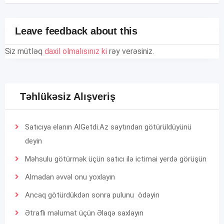
Leave feedback about this
Siz mütləq
daxil olmalısınız ki
rəy verəsiniz.
Təhlükəsiz Alışveriş
Satıcıya elanın AlGetdi.Az saytından götürüldüyünü
deyin
Məhsulu götürmək üçün satıcı ilə ictimai yerdə görüşün
Almadan əvvəl onu yoxlayın
Ancaq götürdükdən sonra pulunu ödəyin
Ətraflı məlumat üçün
Əlaqə
saxlayın