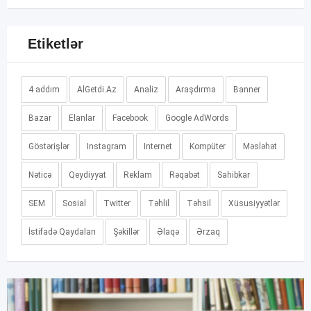
Etiketlər
4 addım
AlGetdi.Az
Analiz
Araşdırma
Banner
Bazar
Elanlar
Facebook
Google AdWords
Göstərişlər
Instagram
Internet
Kompüter
Məsləhət
Nəticə
Qeydiyyat
Reklam
Rəqabət
Sahibkar
SEM
Sosial
Twitter
Təhlil
Təhsil
Xüsusiyyətlər
İstifadə Qaydaları
Şəkillər
Əlaqə
Ərzaq