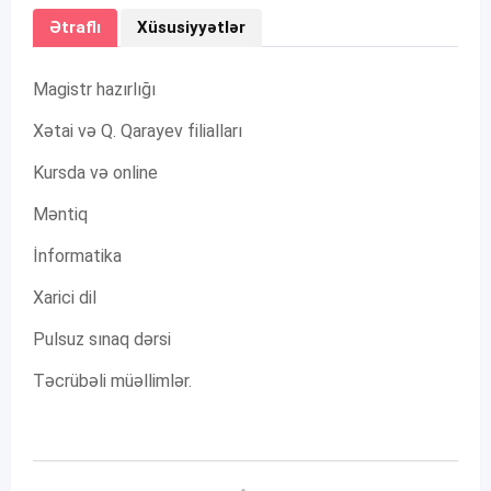
Ətraflı
Xüsusiyyətlər
Magistr hazırlığı
Xətai və Q. Qarayev filialları
Kursda və online
Məntiq
İnformatika
Xarici dil
Pulsuz sınaq dərsi
Təcrübəli müəllimlər.