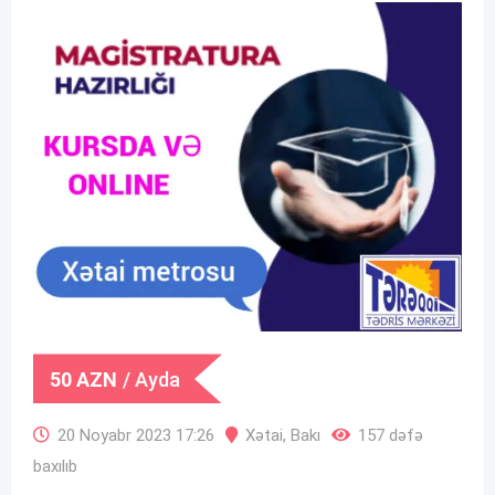
50
AZN
/ Ayda
20 Noyabr 2023 17:26
Xətai
,
Bakı
157 dəfə
baxılıb