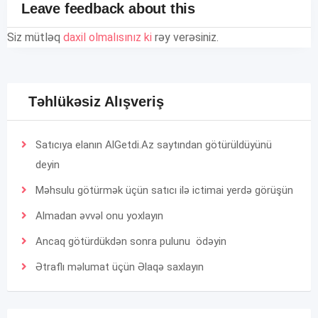
Leave feedback about this
Siz mütləq
daxil olmalısınız ki
rəy verəsiniz.
Təhlükəsiz Alışveriş
Satıcıya elanın AlGetdi.Az saytından götürüldüyünü
deyin
Məhsulu götürmək üçün satıcı ilə ictimai yerdə görüşün
Almadan əvvəl onu yoxlayın
Ancaq götürdükdən sonra pulunu ödəyin
Ətraflı məlumat üçün
Əlaqə
saxlayın