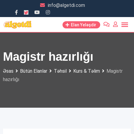
Skip
info@algetdi.com
to
content
Elan Yeləşdir
Magistr hazırlığı
Əsas
Bütün Elanlar
Təhsil
Kurs & Təlim
Magistr
hazırlığı