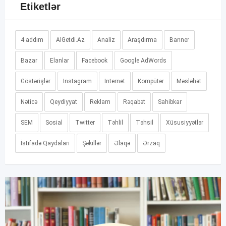
Etiketlər
4 addım
AlGetdi.Az
Analiz
Araşdırma
Banner
Bazar
Elanlar
Facebook
Google AdWords
Göstərişlər
Instagram
Internet
Kompüter
Məsləhət
Nəticə
Qeydiyyat
Reklam
Rəqabət
Sahibkar
SEM
Sosial
Twitter
Təhlil
Təhsil
Xüsusiyyətlər
İstifadə Qaydaları
Şəkillər
Əlaqə
Ərzaq