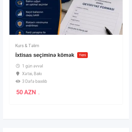
Kurs & Təlim
İxtisas seçiminə kömək
Yeni
1 gün əvvəl
Xətai
,
Bakı
3 Dəfə baxılıb
50
AZN
.