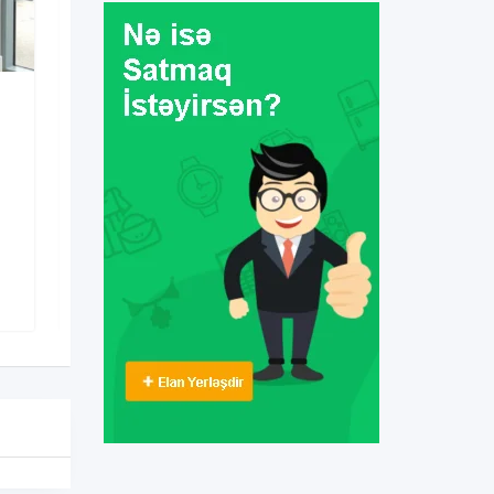
Mebel
Kosmetika vitrini sifarişi
3 il əvvəl
Binəqədi
,
Bakı
309 Dəfə baxılıb
80
AZN