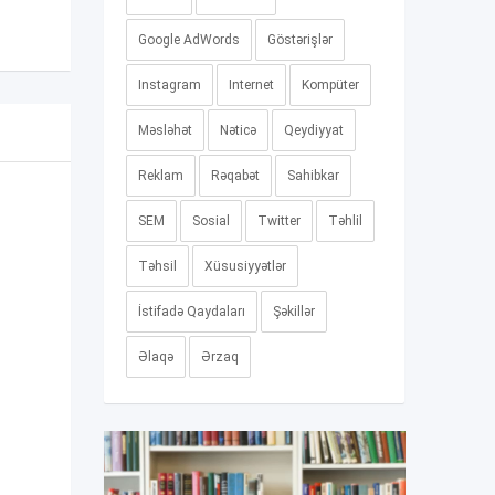
Google AdWords
Göstərişlər
Instagram
Internet
Kompüter
Məsləhət
Nəticə
Qeydiyyat
Reklam
Rəqabət
Sahibkar
SEM
Sosial
Twitter
Təhlil
Təhsil
Xüsusiyyətlər
İstifadə Qaydaları
Şəkillər
Əlaqə
Ərzaq