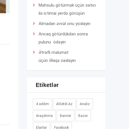
Məhsulu götürmək üçün satıcı
ilə ictimai yerdə görüşün
Almadan əvvəl onu yoxlayın
Ancaq götürdükdən sonra
pulunu ödəyin
Ətraflı məlumat
üçün
Əlaqə
saxlayın
Etiketlər
4 addım
AlGetdi.Az
Analiz
Araşdırma
Banner
Bazar
Elanlar
Facebook