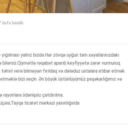
 dəfə baxılıb
ə yığılması yalnız bizdə.Hər zövqə uyğun tam xəyallarınızdakı
ə bilərsiz.Qiymətlə rəqabət aparıb keyfiyyətə zərər vurmuruq.
a təhvil verə bilməyən fırıldaq və dələduz ustalara etibar etmək
etməklə bizi seçin. Ən böyük üstünlüyümüz peşəkarlığımız və
ə rayonlara ödənişsiz çatdırılma.
çəsi,Tayqa ticarət mərkəzi yaxınlığında