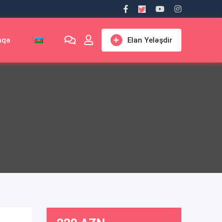
aqə
Elan Yeləşdir