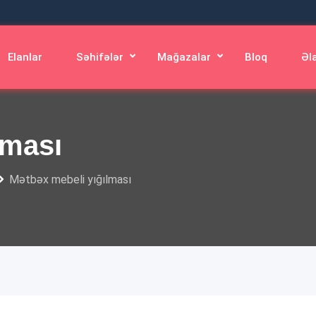
Elanlar
Səhifələr
Mağazalar
Bloq
Əl
lması
Mətbəx mebeli yığılması