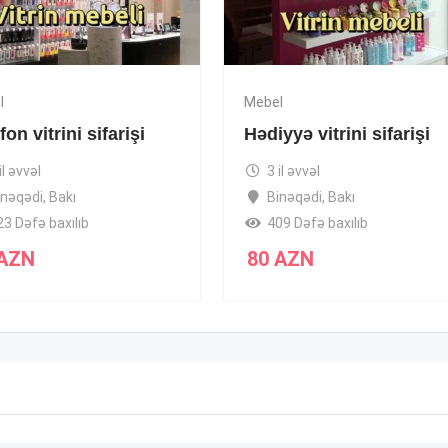
l
Mebel
fon vitrini sifarişi
Hədiyyə vitrini sifarişi
il əvvəl
3 il əvvəl
inəqədi
,
Bakı
Binəqədi
,
Bakı
23 Dəfə baxılıb
409 Dəfə baxılıb
AZN
80
AZN