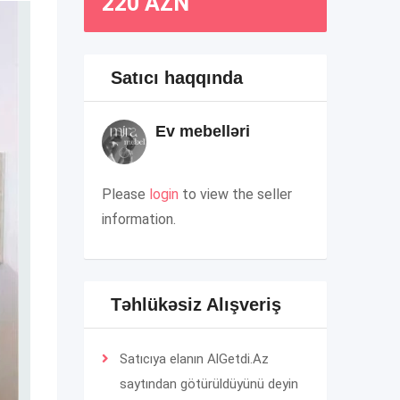
220
AZN
Satıcı haqqında
Ev mebelləri
Please
login
to view the seller
information.
Təhlükəsiz Alışveriş
Satıcıya elanın AlGetdi.Az
saytından götürüldüyünü deyin