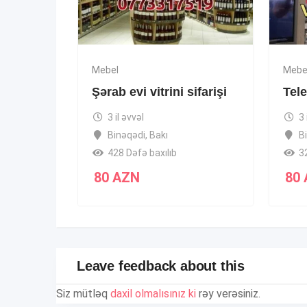
Mebel
Mebe
Şərab evi vitrini sifarişi
Tele
3 il əvvəl
3 
Binəqədi
,
Bakı
B
428 Dəfə baxılıb
3
80
AZN
80
Leave feedback about this
Siz mütləq
daxil olmalısınız ki
rəy verəsiniz.