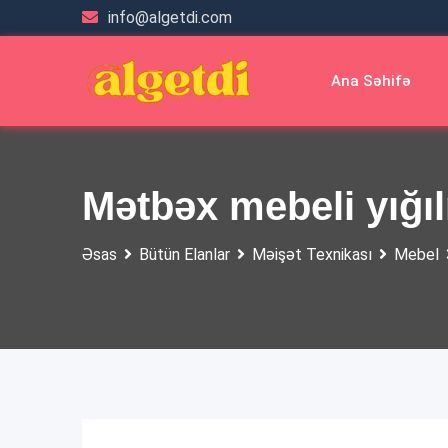
Skip
info@algetdi.com
to
content
Ana Səhifə
Mətbəx mebeli yığı
Əsas
Bütün Elanlar
Məişət Texnikası
Mebel