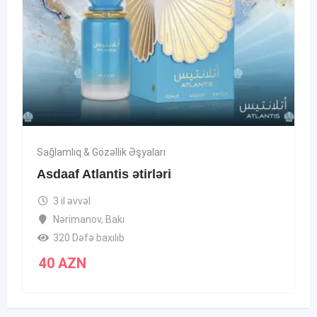
Sağlamlıq & Gözəllik Əşyaları
Asdaaf Atlantis ətirləri
3 il əvvəl
Nərimanov
,
Bakı
320 Dəfə baxılıb
40
AZN