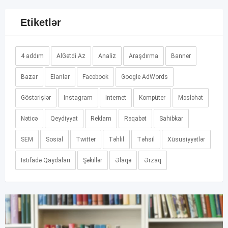
Etiketlər
4 addım
AlGetdi.Az
Analiz
Araşdırma
Banner
Bazar
Elanlar
Facebook
Google AdWords
Göstərişlər
Instagram
Internet
Kompüter
Məsləhət
Nəticə
Qeydiyyat
Reklam
Rəqabət
Sahibkar
SEM
Sosial
Twitter
Təhlil
Təhsil
Xüsusiyyətlər
İstifadə Qaydaları
Şəkillər
Əlaqə
Ərzaq