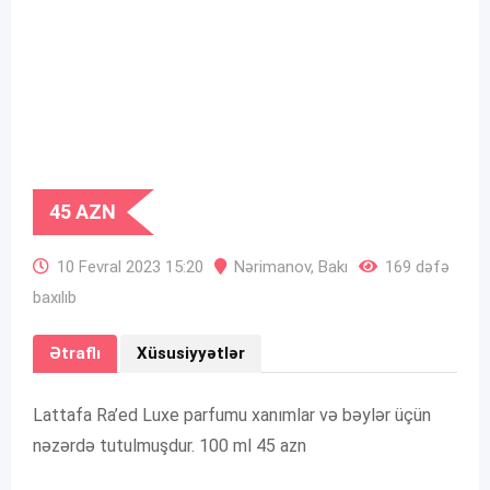
45
AZN
10 Fevral 2023 15:20
Nərimanov
,
Bakı
169 dəfə
baxılıb
Ətraflı
Xüsusiyyətlər
Lattafa Ra’ed Luxe parfumu xanımlar və bəylər üçün
nəzərdə tutulmuşdur. 100 ml 45 azn