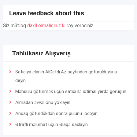
Leave feedback about this
Siz mütləq
daxil olmalısınız ki
rəy verəsiniz.
Təhlükəsiz Alışveriş
Satıcıya elanın AlGetdi.Az saytından götürüldüyünü
deyin
Məhsulu götürmək üçün satıcı ilə ictimai yerdə görüşün
Almadan əvvəl onu yoxlayın
Ancaq götürdükdən sonra pulunu ödəyin
Ətraflı məlumat üçün
Əlaqə
saxlayın