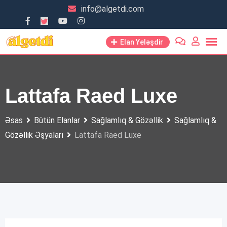
Skip
info@algetdi.com
to
content
Elan Yeləşdir
Lattafa Raed Luxe
Əsas
Bütün Elanlar
Sağlamlıq & Gözəllik
Sağlamlıq &
Gözəllik Əşyaları
Lattafa Raed Luxe