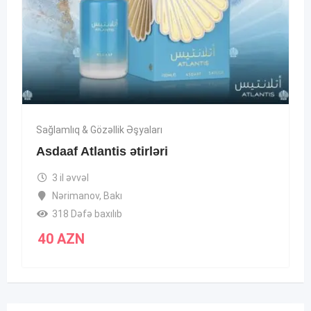
Sağlamlıq & Gözəllik Əşyaları
Asdaaf Atlantis ətirləri
3 il əvvəl
Nərimanov
,
Bakı
318 Dəfə baxılıb
40
AZN