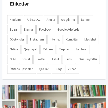
Etiketlər
4 addım
AlGetdi.Az
Analiz
Araşdırma
Banner
Bazar
Elanlar
Facebook
Google AdWords
Göstərişlər
Instagram
Internet
Kompüter
Məsləhət
Nəticə
Qeydiyyat
Reklam
Rəqabət
Sahibkar
SEM
Sosial
Twitter
Təhlil
Təhsil
Xüsusiyyətlər
İstifadə Qaydaları
Şəkillər
Əlaqə
Ərzaq