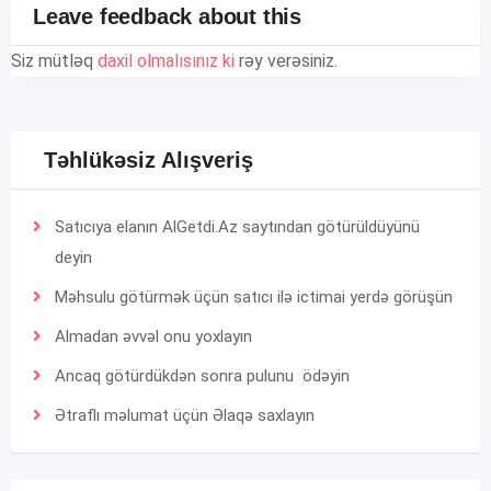
Leave feedback about this
Siz mütləq
daxil olmalısınız ki
rəy verəsiniz.
Təhlükəsiz Alışveriş
Satıcıya elanın AlGetdi.Az saytından götürüldüyünü
deyin
Məhsulu götürmək üçün satıcı ilə ictimai yerdə görüşün
Almadan əvvəl onu yoxlayın
Ancaq götürdükdən sonra pulunu ödəyin
Ətraflı məlumat üçün
Əlaqə
saxlayın