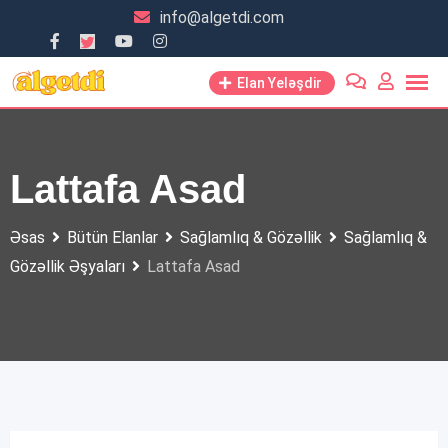
Skip
info@algetdi.com
to
content
Elan Yeləşdir
Lattafa Asad
Əsas
Bütün Elanlar
Sağlamlıq & Gözəllik
Sağlamlıq &
Gözəllik Əşyaları
Lattafa Asad