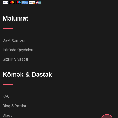
Məlumat
Sayt Xəritəsi
İstifadə Qaydaları
Gizlilik Siyasəti
Kömək & Dəstək
FAQ
Bloq & Yazılar
Əlaqə