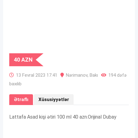
40
AZN
13 Fevral 2023 17:41
Nərimanov
,
Bakı
194 dəfə
baxılıb
Ətraflı
Xüsusiyyətlər
Lattafa Asad kişi ətiri 100 ml 40 azn.Orijinal Dubay