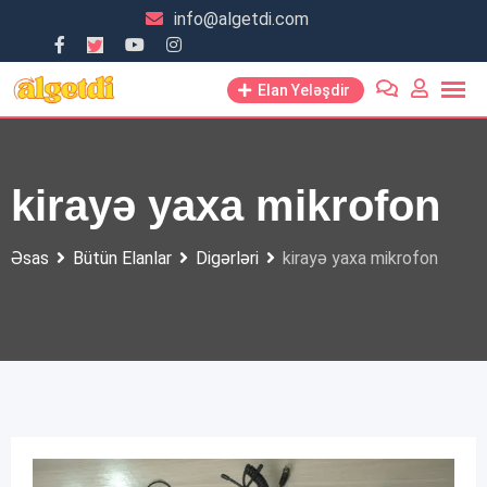
Skip
info@algetdi.com
to
content
Elan Yeləşdir
kirayə yaxa mikrofon
Əsas
Bütün Elanlar
Digərləri
kirayə yaxa mikrofon