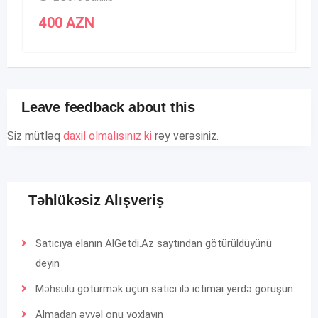
400
AZN
Leave feedback about this
Siz mütləq
daxil olmalısınız ki
rəy verəsiniz.
Təhlükəsiz Alışveriş
Satıcıya elanın AlGetdi.Az saytından götürüldüyünü
deyin
Məhsulu götürmək üçün satıcı ilə ictimai yerdə görüşün
Almadan əvvəl onu yoxlayın