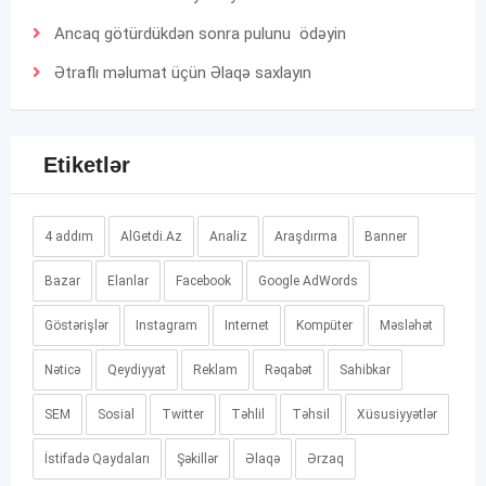
Ancaq götürdükdən sonra pulunu ödəyin
Ətraflı məlumat üçün
Əlaqə
saxlayın
Etiketlər
4 addım
AlGetdi.Az
Analiz
Araşdırma
Banner
Bazar
Elanlar
Facebook
Google AdWords
Göstərişlər
Instagram
Internet
Kompüter
Məsləhət
Nəticə
Qeydiyyat
Reklam
Rəqabət
Sahibkar
SEM
Sosial
Twitter
Təhlil
Təhsil
Xüsusiyyətlər
İstifadə Qaydaları
Şəkillər
Əlaqə
Ərzaq