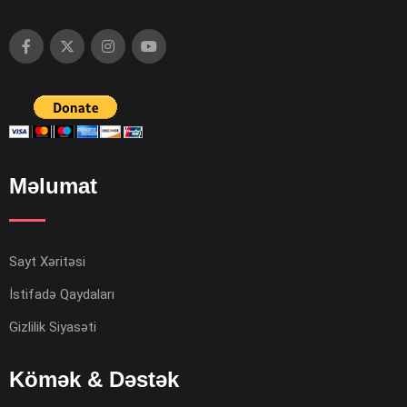
Məlumat
Sayt Xəritəsi
İstifadə Qaydaları
Gizlilik Siyasəti
Kömək & Dəstək