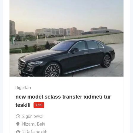
Digərləri
new model sclass transfer xidmeti tur
teskili
Yeni
2 gün əvvəl
Nizami
,
Bakı
2 Dəfə baxılıb