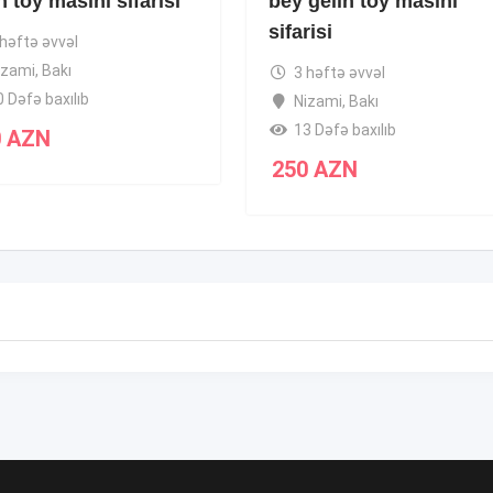
n toy masini sifarisi
bey gelin toy masini
sifarisi
 həftə əvvəl
izami
,
Bakı
3 həftə əvvəl
0 Dəfə baxılıb
Nizami
,
Bakı
13 Dəfə baxılıb
0
AZN
250
AZN