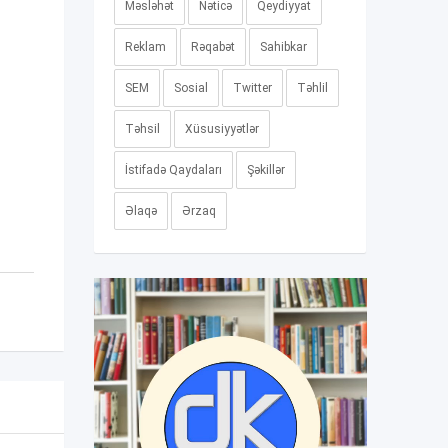
Məsləhət
Nəticə
Qeydiyyat
Reklam
Rəqabət
Sahibkar
SEM
Sosial
Twitter
Təhlil
Təhsil
Xüsusiyyətlər
İstifadə Qaydaları
Şəkillər
Əlaqə
Ərzaq