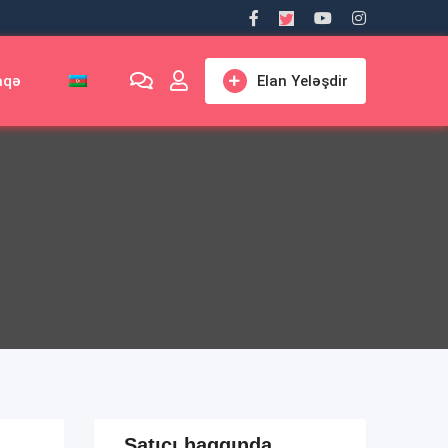
aqə
Elan Yeləşdir
Satıcı haqqında