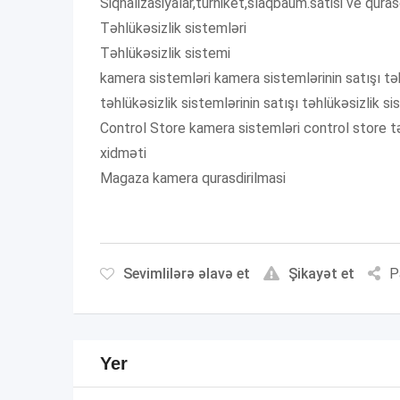
Siqnalizasiyalar,turniket,slaqbaum.satisi ve qurasd
Təhlükəsizlik sistemləri
Təhlükəsizlik sistemi
kamera sistemləri kamera sistemlərinin satışı təh
təhlükəsizlik sistemlərinin satışı təhlükəsizlik 
Control Store kamera sistemləri control store təh
xidməti
Magaza kamera qurasdirilmasi
Sevimlilərə əlavə et
Şikayət et
P
Yer