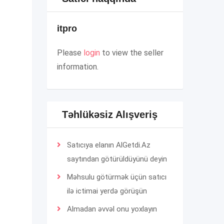
itpro
Please
login
to view the seller
information.
Təhlükəsiz Alışveriş
Satıcıya elanın AlGetdi.Az
saytından götürüldüyünü deyin
Məhsulu götürmək üçün satıcı
ilə ictimai yerdə görüşün
Almadan əvvəl onu yoxlayın