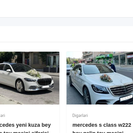
əri
Digərləri
cedes yeni kuza bey
mercedes s class w222