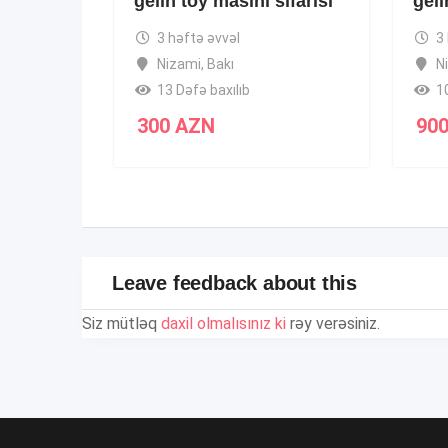
gelin toy masini sifarisi
geli
3 həftə əvvəl
3
Nizami
,
Bakı
N
13 Dəfə baxılıb
1
300
AZN
90
Leave feedback about this
Siz mütləq
daxil olmalısınız ki
rəy verəsiniz.