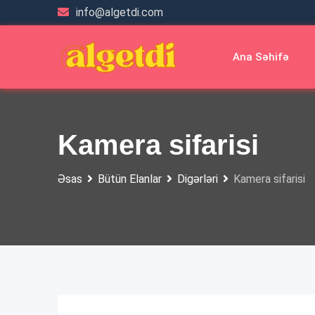
Skip
info@algetdi.com
to
content
Ana Səhifə
Kamera sifarisi
Əsas
Bütün Elanlar
Digərləri
Kamera sifarisi