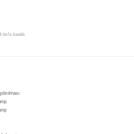
 dəfə baxılıb
şdırılması
işi.
rişi