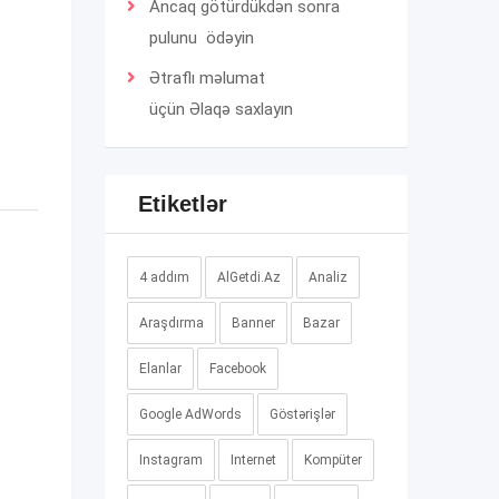
Ancaq götürdükdən sonra
pulunu ödəyin
Ətraflı məlumat
üçün
Əlaqə
saxlayın
Etiketlər
4 addım
AlGetdi.Az
Analiz
Araşdırma
Banner
Bazar
Elanlar
Facebook
Google AdWords
Göstərişlər
Instagram
Internet
Kompüter