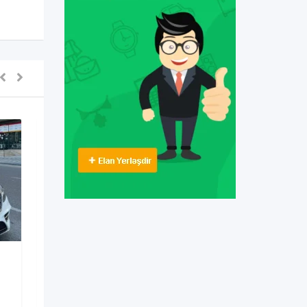
Digərləri
porsche boxster koupe