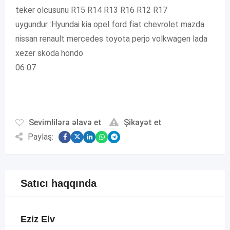
teker olcusunu R15 R14 R13 R16 R12 R17
uygundur :Hyundai kia opel ford fiat chevrolet mazda
nissan renault mercedes toyota perjo volkwagen lada
xezer skoda hondo
06 07
Sevimlilərə əlavə et
Şikayət et
Paylaş:
Satıcı haqqında
Eziz Elv