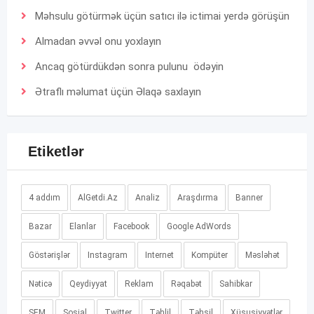
Məhsulu götürmək üçün satıcı ilə ictimai yerdə görüşün
Almadan əvvəl onu yoxlayın
Ancaq götürdükdən sonra pulunu ödəyin
Ətraflı məlumat üçün
Əlaqə
saxlayın
Etiketlər
4 addım
AlGetdi.Az
Analiz
Araşdırma
Banner
Bazar
Elanlar
Facebook
Google AdWords
Göstərişlər
Instagram
Internet
Kompüter
Məsləhət
Nəticə
Qeydiyyat
Reklam
Rəqabət
Sahibkar
SEM
Sosial
Twitter
Təhlil
Təhsil
Xüsusiyyətlər