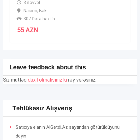
3 il əvvəl
Nəsimi
,
Bakı
307 Dəfə baxılıb
55
AZN
Leave feedback about this
Siz mütləq
daxil olmalısınız ki
rəy verəsiniz.
Təhlükəsiz Alışveriş
Satıcıya elanın AlGetdi.Az saytından götürüldüyünü
deyin