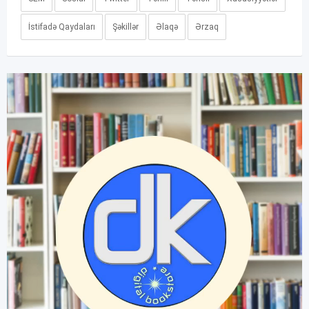
İstifadə Qaydaları
Şəkillər
Əlaqə
Ərzaq