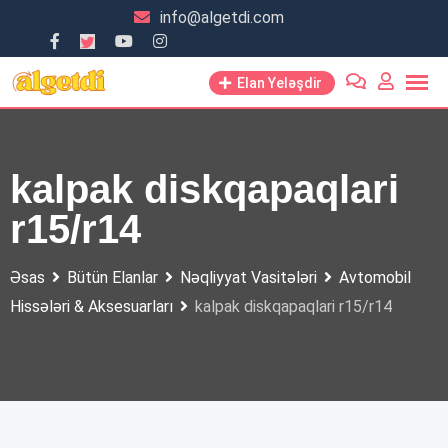
Skip
info@algetdi.com
to
content
Elan Yeləşdir
kalpak diskqapaqlari
r15/r14
Əsas
Bütün Elanlar
Nəqliyyat Vasitələri
Avtomobil
Hissələri & Aksesuarları
kalpak diskqapaqlari r15/r14