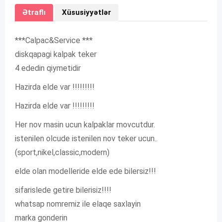
Ətraflı
Xüsusiyyətlər
***Calpac&Service ***
diskqapagi kalpak teker
4 ededin qiymetidir
Hazirda elde var !!!!!!!!!
Hazirda elde var !!!!!!!!!
Her nov masin ucun kalpaklar movcutdur.
istenilen olcude istenilen nov teker ucun..
(sport,nikel,classic,modern)
elde olan modelleride elde ede bilersiz!!!
sifarislede getire bilerisiz!!!!
whatsap nomremiz ile elaqe saxlayin
marka gonderin