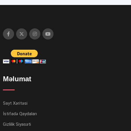
Məlumat
Sayt Xəritəsi
İstifadə Qaydaları
Gizlilik Siyasəti