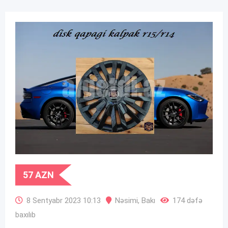
57
AZN
8 Sentyabr 2023 10:13
Nəsimi
,
Bakı
174 dəfə
baxılıb