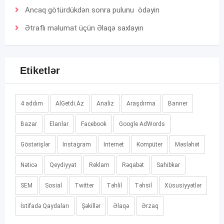
Ancaq götürdükdən sonra pulunu ödəyin
Ətraflı məlumat üçün
Əlaqə
saxlayın
Etiketlər
4 addım
AlGetdi.Az
Analiz
Araşdırma
Banner
Bazar
Elanlar
Facebook
Google AdWords
Göstərişlər
Instagram
Internet
Kompüter
Məsləhət
Nəticə
Qeydiyyat
Reklam
Rəqabət
Sahibkar
SEM
Sosial
Twitter
Təhlil
Təhsil
Xüsusiyyətlər
İstifadə Qaydaları
Şəkillər
Əlaqə
Ərzaq