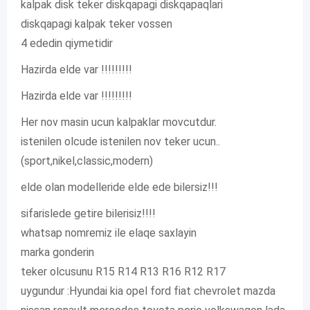
kalpak disk teker diskqapagi diskqapaqlari
diskqapagi kalpak teker vossen
4 ededin qiymetidir
Hazirda elde var !!!!!!!!!
Hazirda elde var !!!!!!!!!
Her nov masin ucun kalpaklar movcutdur.
istenilen olcude istenilen nov teker ucun..
(sport,nikel,classic,modern)
elde olan modelleride elde ede bilersiz!!!
sifarislede getire bilerisiz!!!!
whatsap nomremiz ile elaqe saxlayin
marka gonderin
teker olcusunu R15 R14 R13 R16 R12 R17
uygundur :Hyundai kia opel ford fiat chevrolet mazda