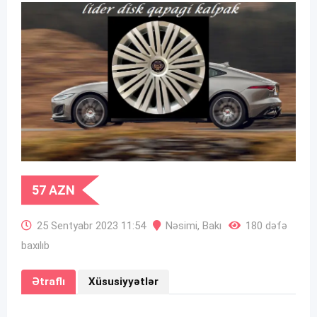
57
AZN
25 Sentyabr 2023 11:54
Nəsimi
,
Bakı
180 dəfə
baxılıb
Ətraflı
Xüsusiyyətlər