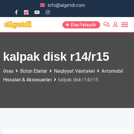
Skip
info@algetdi.com
to
content
Elan Yeləşdir
kalpak disk r14/r15
Əsas
Bütün Elanlar
Nəqliyyat Vasitələri
Avtomobil
Hissələri & Aksesuarları
kalpak disk r14/r15