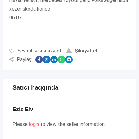
nissan renault mercedes toyota perjo volkswagen lada
xezer skoda hondo
06 07
Sevimlilərə əlavə et
Şikayət et
Paylaş:
Satıcı haqqında
Eziz Elv
Please
login
to view the seller information.