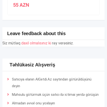
55
AZN
Leave feedback about this
Siz mütləq
daxil olmalısınız ki
rəy verəsiniz.
Təhlükəsiz Alışveriş
Satıcıya elanın AlGetdi.Az saytından götürüldüyünü
deyin
Məhsulu götürmək üçün satıcı ilə ictimai yerdə görüşün
Almadan əvvəl onu yoxlayın