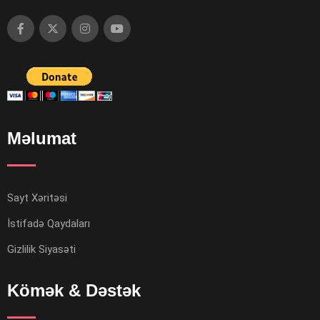
Məlumat
Sayt Xəritəsi
İstifadə Qaydaları
Gizlilik Siyasəti
Kömək & Dəstək