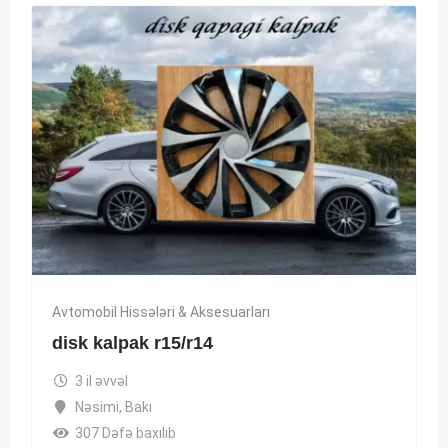
Avtomobil Hissələri & Aksesuarları
disk kalpak r15/r14
3 il əvvəl
Nəsimi
,
Bakı
307 Dəfə baxılıb