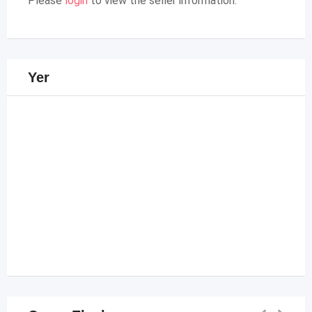
Please
login
to view the seller information.
Yer