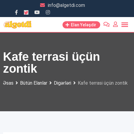
Skip
info@algetdi.com
to
content
Elan Yeləşdir
Kafe terrasi üçün
zontik
Əsas
Bütün Elanlar
Digərləri
Kafe terrasi üçün zontik