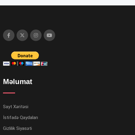
Məlumat
Sayt Xəritəsi
İstifadə Qaydaları
Gizlilik Siyasəti