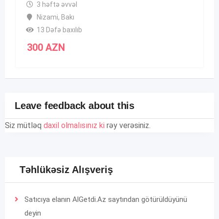
3 həftə əvvəl
Nizami
,
Bakı
13 Dəfə baxılıb
300
AZN
Leave feedback about this
Siz mütləq
daxil olmalısınız ki
rəy verəsiniz.
Təhlükəsiz Alışveriş
Satıcıya elanın AlGetdi.Az saytından götürüldüyünü
deyin