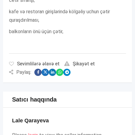
cetir sifarişi,
kafe və restoran girişlərində kölgəliy uchun çətir
quraşdırılması,
balkonların önü üçün çətir,
Sevimlilərə əlavə et
Şikayət et
Paylaş:
Satıcı haqqında
Lale Qarayeva