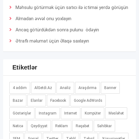
Məhsulu götürmək üçün satıcı ilə ictimai yerdə görüşün
Almadan əvvəl onu yoxlayın
Ancaq götürdükdən sonra pulunu ödəyin
Ətraflı məlumat üçün
Əlaqə
saxlayın
Etiketlər
4 addım
AlGetdi.Az
Analiz
Araşdırma
Banner
Bazar
Elanlar
Facebook
Google AdWords
Göstərişlər
Instagram
Internet
Kompüter
Məsləhət
Nəticə
Qeydiyyat
Reklam
Rəqabət
Sahibkar
SEM
Sosial
Twitter
Təhlil
Təhsil
Xüsusiyyətlər