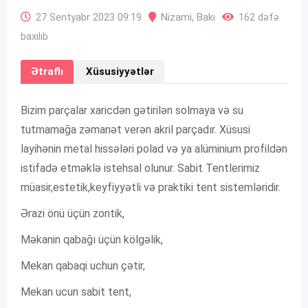
27 Sentyabr 2023 09:19
Nizami
,
Bakı
162 dəfə
baxılıb
Ətraflı
Xüsusiyyətlər
Bizim parçalar xaricdən gətirilən solmaya və su
tutmamağa zəmanət verən akril parçadır. Xüsusi
layihənin metal hissələri polad və ya alüminium profildən
istifadə etməklə istehsal olunur. Sabit Tentlerimiz
müasir,estetik,keyfiyyətli və praktiki tent sistemləridir.
Ərazi önü üçün zontik,
Məkanin qabağı üçün kölgəlik,
Mekan qabaqi uchun çətir,
Mekan ucun sabit tent,