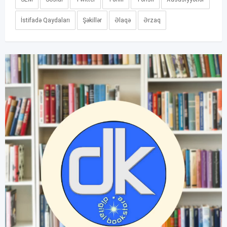
İstifadə Qaydaları
Şəkillər
Əlaqə
Ərzaq