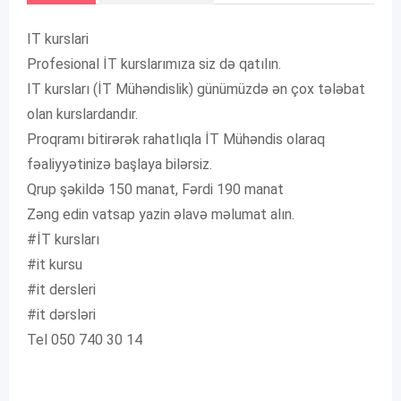
IT kurslari
Profesional İT kurslarımıza siz də qatılın.
IT kursları (İT Mühəndislik) günümüzdə ən çox tələbat
olan kurslardandır.
Proqramı bitirərək rahatlıqla İT Mühəndis olaraq
fəaliyyətinizə başlaya bilərsiz.
Qrup şəkildə 150 manat, Fərdi 190 manat
Zəng edin vatsap yazin əlavə məlumat alın.
#İT kursları
#it kursu
#it dersleri
#it dərsləri
Tel 050 740 30 14