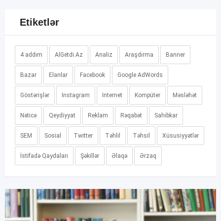
Etiketlər
4 addım
AlGetdi.Az
Analiz
Araşdırma
Banner
Bazar
Elanlar
Facebook
Google AdWords
Göstərişlər
Instagram
Internet
Kompüter
Məsləhət
Nəticə
Qeydiyyat
Reklam
Rəqabət
Sahibkar
SEM
Sosial
Twitter
Təhlil
Təhsil
Xüsusiyyətlər
İstifadə Qaydaları
Şəkillər
Əlaqə
Ərzaq