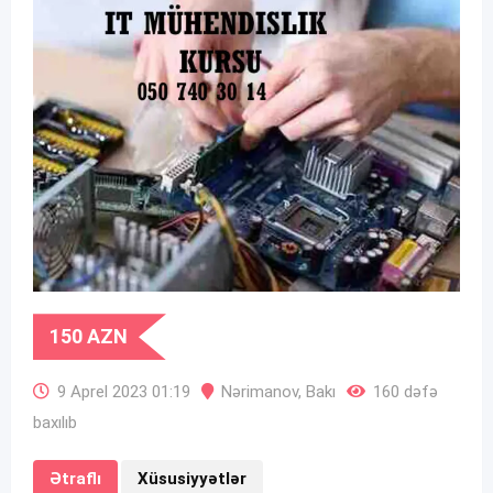
150
AZN
9 Aprel 2023 01:19
Nərimanov
,
Bakı
160 dəfə
baxılıb
Ətraflı
Xüsusiyyətlər