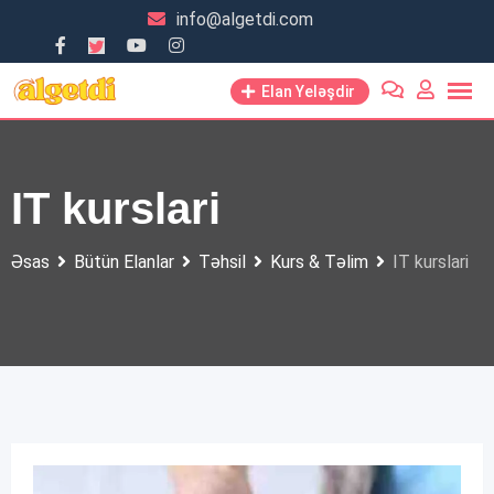
Skip
info@algetdi.com
to
content
Elan Yeləşdir
IT kurslari
Əsas
Bütün Elanlar
Təhsil
Kurs & Təlim
IT kurslari