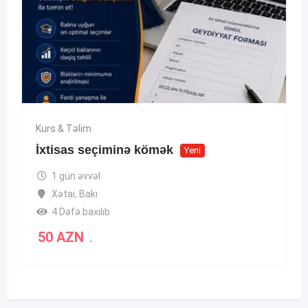
Kurs & Təlim
İxtisas seçiminə kömək
Yeni
1 gün əvvəl
Xətai
,
Bakı
4 Dəfə baxılıb
50
AZN
.