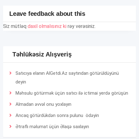
Leave feedback about this
Siz mütləq
daxil olmalısınız ki
rəy verəsiniz.
Təhlükəsiz Alışveriş
Satıcıya elanın AlGetdi.Az saytından götürüldüyünü
deyin
Məhsulu götürmək üçün satıcı ilə ictimai yerdə görüşün
Almadan əvvəl onu yoxlayın
Ancaq götürdükdən sonra pulunu ödəyin
Ətraflı məlumat üçün
Əlaqə
saxlayın