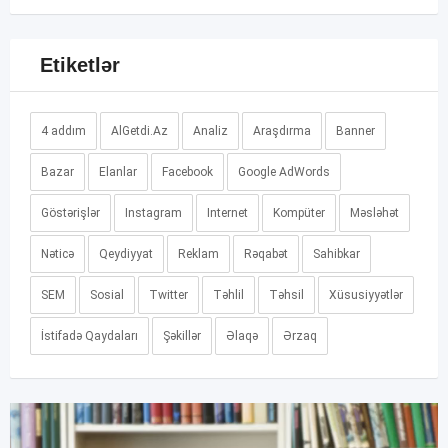
Etiketlər
4 addım
AlGetdi.Az
Analiz
Araşdırma
Banner
Bazar
Elanlar
Facebook
Google AdWords
Göstərişlər
Instagram
Internet
Kompüter
Məsləhət
Nəticə
Qeydiyyat
Reklam
Rəqabət
Sahibkar
SEM
Sosial
Twitter
Təhlil
Təhsil
Xüsusiyyətlər
İstifadə Qaydaları
Şəkillər
Əlaqə
Ərzaq