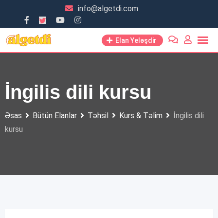
Skip
info@algetdi.com
to
content
Elan Yeləşdir
İngilis dili kursu
Əsas
Bütün Elanlar
Təhsil
Kurs & Təlim
İngilis dili
kursu