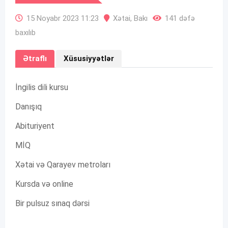
15 Noyabr 2023 11:23
Xətai
,
Bakı
141 dəfə
baxılıb
Ətraflı
Xüsusiyyətlər
İngilis dili kursu
Danışıq
Abituriyent
MİQ
Xətai və Qarayev metroları
Kursda və online
Bir pulsuz sınaq dərsi