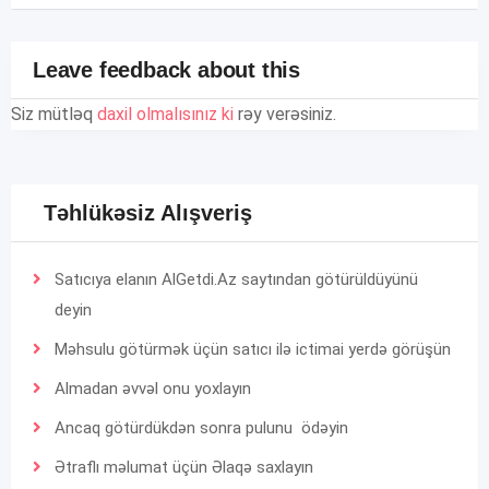
Leave feedback about this
Siz mütləq
daxil olmalısınız ki
rəy verəsiniz.
Təhlükəsiz Alışveriş
Satıcıya elanın AlGetdi.Az saytından götürüldüyünü
deyin
Məhsulu götürmək üçün satıcı ilə ictimai yerdə görüşün
Almadan əvvəl onu yoxlayın
Ancaq götürdükdən sonra pulunu ödəyin
Ətraflı məlumat üçün
Əlaqə
saxlayın