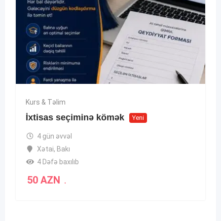
Kurs & Təlim
İxtisas seçiminə kömək
Yeni
4 gün əvvəl
Xətai
,
Bakı
4 Dəfə baxılıb
50
AZN
.