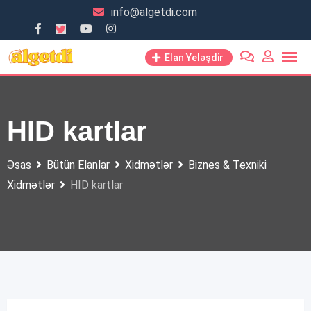
Skip
info@algetdi.com
to
content
Elan Yeləşdir
HID kartlar
Əsas
Bütün Elanlar
Xidmətlər
Biznes & Texniki
Xidmətlər
HID kartlar