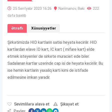
25 Sentyabr 2023 16:26
Nərimanov
,
Bakı
222
dəfə baxılıb
Ətraflı
Xüsusiyyətlər
Şirkətimizdə HID kartlarin satisi heyata kecirilir. HID
kartlardan elave ID kart, IC kart ( mifare kart) elde
etmek isteyenler de sirkete muraciet ede biler.
Sadalanan kartlar uzerinde cap isi de heyata kecirilir. Bu
ise hemin kartlarin yaxaliq karti kimi de istifade
edilmesine imkan yaradir.
Sevimlilərə əlavə et
Şikayət et
Paylaş: