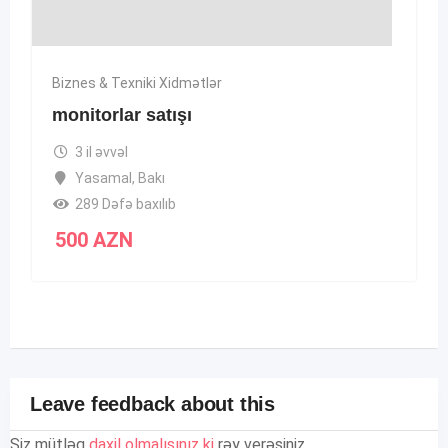
Biznes & Texniki Xidmətlər
monitorlar satışı
3 il əvvəl
Yasamal
,
Bakı
289 Dəfə baxılıb
500
AZN
Leave feedback about this
Siz mütləq
daxil olmalısınız ki
rəy verəsiniz.