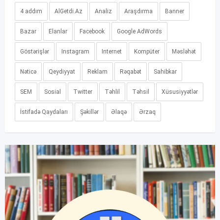
4 addım
AlGetdi.Az
Analiz
Araşdırma
Banner
Bazar
Elanlar
Facebook
Google AdWords
Göstərişlər
Instagram
Internet
Kompüter
Məsləhət
Nəticə
Qeydiyyat
Reklam
Rəqabət
Sahibkar
SEM
Sosial
Twitter
Təhlil
Təhsil
Xüsusiyyətlər
İstifadə Qaydaları
Şəkillər
Əlaqə
Ərzaq