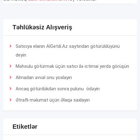
Təhlükəsiz Alışveriş
Satıcıya elanın AlGetdi.Az saytından götürüldüyünü
deyin
Məhsulu götürmək üçün satıcı ilə ictimai yerdə görüşün
Almadan əvvəl onu yoxlayın
Ancaq götürdükdən sonra pulunu ödəyin
Ətraflı məlumat üçün
Əlaqə
saxlayın
Etiketlər