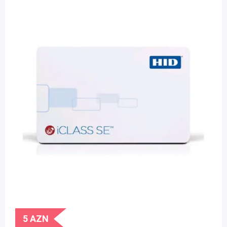
5
AZN