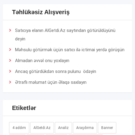
Təhlükəsiz Alışveriş
Satıcıya elanın AlGetdi.Az saytından götürüldüyünü
deyin
Məhsulu götürmək üçün satıcı ilə ictimai yerdə görüşün
Almadan əvvəl onu yoxlayın
Ancaq götürdükdən sonra pulunu ödəyin
Ətraflı məlumat üçün
Əlaqə
saxlayın
Etiketlər
4 addım
AlGetdi.Az
Analiz
Araşdırma
Banner