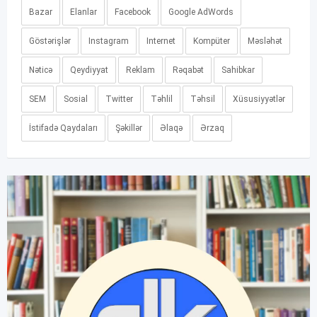
Bazar
Elanlar
Facebook
Google AdWords
Göstərişlər
Instagram
Internet
Kompüter
Məsləhət
Nəticə
Qeydiyyat
Reklam
Rəqabət
Sahibkar
SEM
Sosial
Twitter
Təhlil
Təhsil
Xüsusiyyətlər
İstifadə Qaydaları
Şəkillər
Əlaqə
Ərzaq