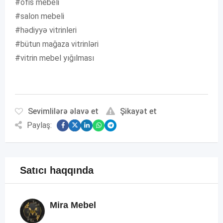
#ofis mebeli
#salon mebeli
#hədiyyə vitrinleri
#bütun mağaza vitrinləri
#vitrin mebel yığılması
Sevimlilərə əlavə et
Şikayət et
Paylaş:
Satıcı haqqında
Mira Mebel