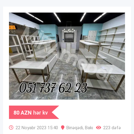
80
AZN
hər kv
22 Noyabr 2023 15:40
Binəqədi
,
Bakı
223 dəfə