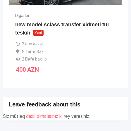
Digərləri
new model sclass transfer xidmeti tur
teskili
Yeni
2 gün əvvəl
Nizami
,
Bakı
2 Dəfə baxılıb
400
AZN
Leave feedback about this
Siz mütləq
daxil olmalısınız ki
rəy verəsiniz.