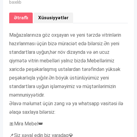
baxılıb
Ətraflı
Xüsusiyyətlər
Mağazalarınıza göz oxşayan ve yeni tərzdə vitrinlərin
hazırlanması üçün bizə müraciət edə bilərsiz.Ən yeni
standartlara uyğun,hər növ dizaynda və ən ucuz
qiymətə vitrin mebelləri yalnız bizdə.Mebellərimiz
xaricdə peşəkarlaşmış ustalardan tərəfindən yüksək
peşəkarlıqla yığılır.Ən böyük üstünlüyümüz yeni
standartlara uyğun işləməyimiz və müştərilərimizin
məmnuniyyətidir.
Əlavə məlumat üçün zəng və ya whatsapp vasitəsi ilə
əlaqə saxlaya bilərsiz:
🎀Mira Mebel👑
📌Siz xəyal edin biz yaradaq💎