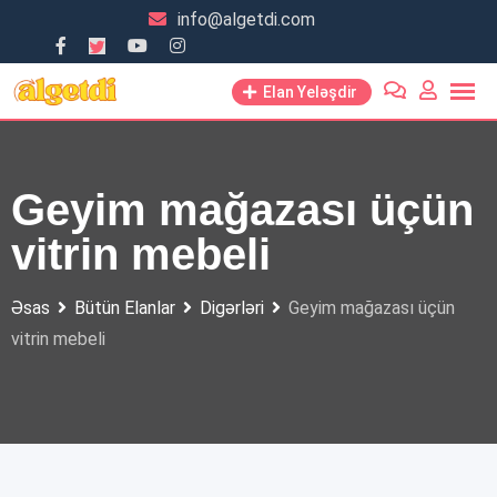
Skip
info@algetdi.com
to
content
Elan Yeləşdir
Geyim mağazası üçün
vitrin mebeli
Əsas
Bütün Elanlar
Digərləri
Geyim mağazası üçün
vitrin mebeli