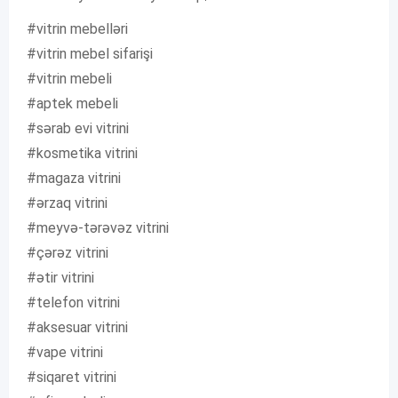
#vitrin mebelləri
#vitrin mebel sifarişi
#vitrin mebeli
#aptek mebeli
#sərab evi vitrini
#kosmetika vitrini
#magaza vitrini
#ərzaq vitrini
#meyvə-tərəvəz vitrini
#çərəz vitrini
#ətir vitrini
#telefon vitrini
#aksesuar vitrini
#vape vitrini
#siqaret vitrini