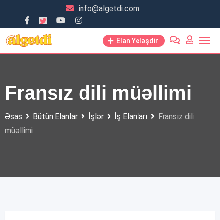
Skip
info@algetdi.com
to
content
Elan Yeləşdir
Fransız dili müəllimi
Əsas
Bütün Elanlar
İşlər
İş Elanları
Fransız dili
müəllimi