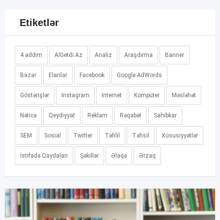
Etiketlər
4 addım
AlGetdi.Az
Analiz
Araşdırma
Banner
Bazar
Elanlar
Facebook
Google AdWords
Göstərişlər
Instagram
Internet
Kompüter
Məsləhət
Nəticə
Qeydiyyat
Reklam
Rəqabət
Sahibkar
SEM
Sosial
Twitter
Təhlil
Təhsil
Xüsusiyyətlər
İstifadə Qaydaları
Şəkillər
Əlaqə
Ərzaq