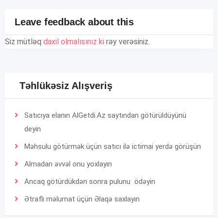
Leave feedback about this
Siz mütləq
daxil olmalısınız ki
rəy verəsiniz.
Təhlükəsiz Alışveriş
Satıcıya elanın AlGetdi.Az saytından götürüldüyünü
deyin
Məhsulu götürmək üçün satıcı ilə ictimai yerdə görüşün
Almadan əvvəl onu yoxlayın
Ancaq götürdükdən sonra pulunu ödəyin
Ətraflı məlumat üçün
Əlaqə
saxlayın