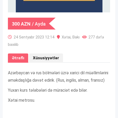
300
AZN
/ Ayda
24 Sentyabr 2023 12:14
Xətai
,
Bakı
277 dəfə
baxılıb
Ətraflı
Xüsusiyyətlər
Azərbaycan və rus bölmələri üzrə xarici dil müəllimlərini
əməkdaşlığa dəvət edirik. (Rus, ingilis, alman, fransız)
Yuxarı kurs tələbələri də müraciət edə bilər.
Xətai metrosu.