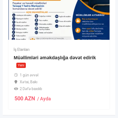
İş Elanları
Müəllimləri əməkdaşlığa dəvət edirik
Yeni
1 gün əvvəl
Xətai
,
Bakı
2 Dəfə baxılıb
500
AZN
/ Ayda