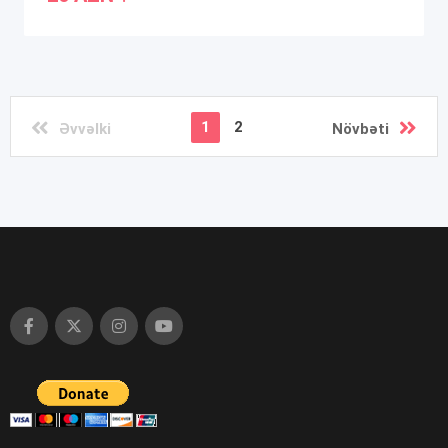
1
2
Əvvəlki
Növbəti