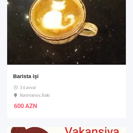
Barista işi
3 il əvvəl
Nərimanov
,
Bakı
600
AZN