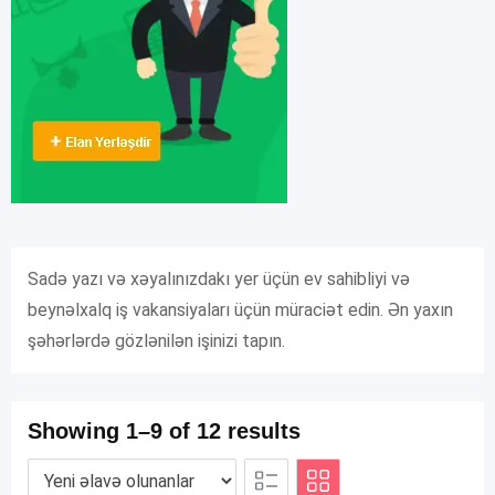
Sadə yazı və xəyalınızdakı yer üçün ev sahibliyi və
beynəlxalq iş vakansiyaları üçün müraciət edin. Ən yaxın
şəhərlərdə gözlənilən işinizi tapın.
Showing 1–9 of 12 results