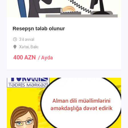
Resepşn tələb olunur
3 il əvvəl
Xətai
,
Bakı
400
AZN
/ Ayda