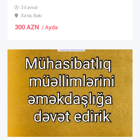
3 il əvvəl
Xətai
,
Bakı
300
AZN
/ Ayda