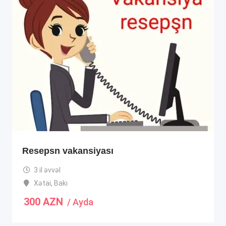
Resepsn vakansiyası
3 il əvvəl
Xətai
,
Bakı
300
AZN
/ Ayda