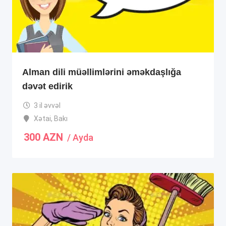
Alman dili müəllimlərini əməkdaşlığa
dəvət edirik
3 il əvvəl
Xətai
,
Bakı
300
AZN
/ Ayda