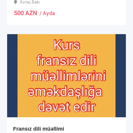
Xətai
,
Bakı
500
AZN
/ Ayda
Fransız dili müəllimi