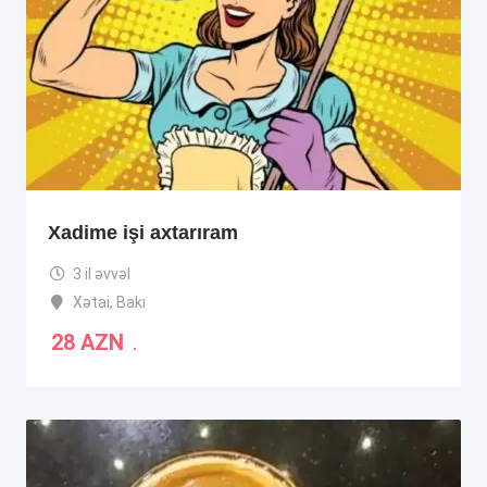
Xadime işi axtarıram
3 il əvvəl
Xətai
,
Bakı
28
AZN
.