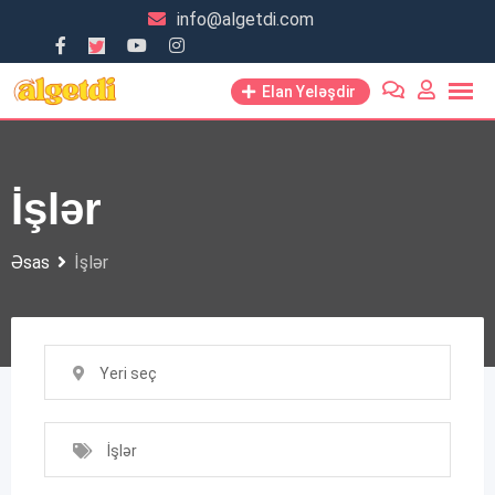
Skip
info@algetdi.com
to
content
Elan Yeləşdir
İşlər
Əsas
İşlər
Yeri seç
İşlər