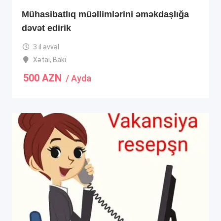
Mühasibatlıq müəllimlərini əməkdaşlığa
dəvət edirik
3 il əvvəl
Xətai
,
Bakı
500
AZN
/ Ayda