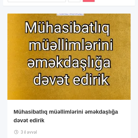
Mühasibatlıq müəllimlərini əməkdaşlığa
dəvət edirik
3 il əvvəl