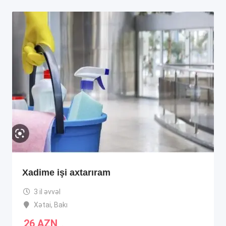
Xadime işi axtarıram
3 il əvvəl
Xətai
,
Bakı
26
AZN
.