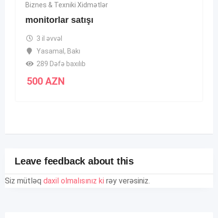
Biznes & Texniki Xidmətlər
monitorlar satışı
3 il əvvəl
Yasamal
,
Bakı
289 Dəfə baxılıb
500
AZN
Leave feedback about this
Siz mütləq
daxil olmalısınız ki
rəy verəsiniz.