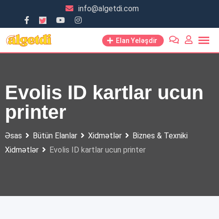
Skip
info@algetdi.com
to
content
Elan Yeləşdir
Evolis ID kartlar ucun
printer
Əsas
Bütün Elanlar
Xidmətlər
Biznes & Texniki
Xidmətlər
Evolis ID kartlar ucun printer