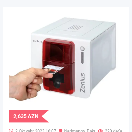
2,635
AZN
2 Oktyabr 2023 16:07
Nərimanov
,
Bakı
220 dəfə