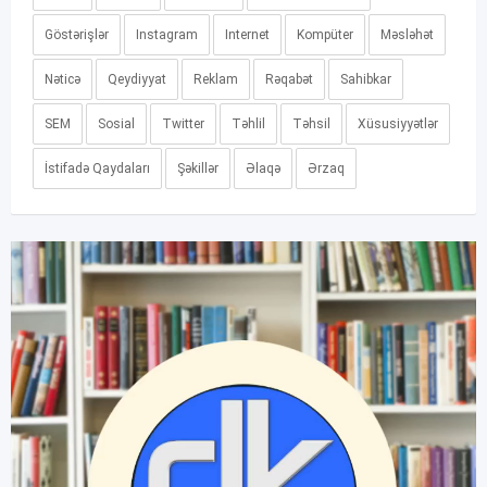
Göstərişlər
Instagram
Internet
Kompüter
Məsləhət
Nəticə
Qeydiyyat
Reklam
Rəqabət
Sahibkar
SEM
Sosial
Twitter
Təhlil
Təhsil
Xüsusiyyətlər
İstifadə Qaydaları
Şəkillər
Əlaqə
Ərzaq