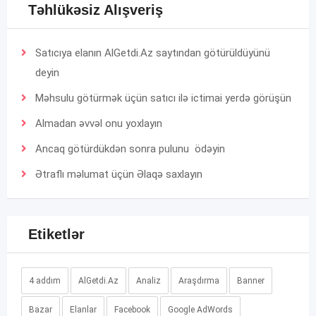
Təhlükəsiz Alışveriş
Satıcıya elanın AlGetdi.Az saytından götürüldüyünü
deyin
Məhsulu götürmək üçün satıcı ilə ictimai yerdə görüşün
Almadan əvvəl onu yoxlayın
Ancaq götürdükdən sonra pulunu ödəyin
Ətraflı məlumat üçün
Əlaqə
saxlayın
Etiketlər
4 addım
AlGetdi.Az
Analiz
Araşdırma
Banner
Bazar
Elanlar
Facebook
Google AdWords