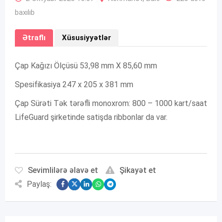
baxılıb
Ətraflı
Xüsusiyyətlər
Çap Kağızı Ölçüsü 53,98 mm X 85,60 mm
Spesifikasiya 247 x 205 x 381 mm
Çap Sürəti Tək tərəfli monoxrom: 800 – 1000 kart/saat
LifeGuard şirketinde satişda ribbonlar da var.
Sevimlilərə əlavə et
Şikayət et
Paylaş: