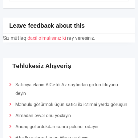
Leave feedback about this
Siz mütləq
daxil olmalısınız ki
rəy verəsiniz.
Təhlükəsiz Alışveriş
Satıcıya elanın AlGetdi.Az saytından götürüldüyünü
deyin
Məhsulu götürmək üçün satıcı ilə ictimai yerdə görüşün
Almadan əvvəl onu yoxlayın
Ancaq götürdükdən sonra pulunu ödəyin
Ətraflı məlumat üçün
Əlaqə
saxlayın