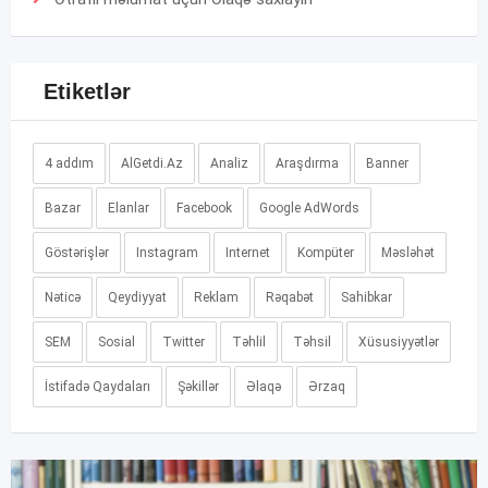
Etiketlər
4 addım
AlGetdi.Az
Analiz
Araşdırma
Banner
Bazar
Elanlar
Facebook
Google AdWords
Göstərişlər
Instagram
Internet
Kompüter
Məsləhət
Nəticə
Qeydiyyat
Reklam
Rəqabət
Sahibkar
SEM
Sosial
Twitter
Təhlil
Təhsil
Xüsusiyyətlər
İstifadə Qaydaları
Şəkillər
Əlaqə
Ərzaq