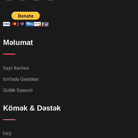
Məlumat
Sayt Xəritəsi
İstifadə Qaydaları
Gizlilik Siyasəti
Kömək & Dəstək
FAQ