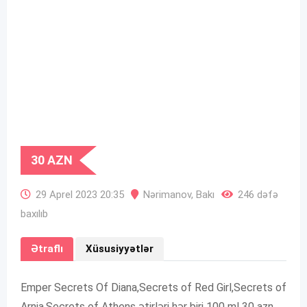
30
AZN
29 Aprel 2023 20:35
Nərimanov
,
Bakı
246 dəfə
baxılıb
Ətraflı
Xüsusiyyətlər
Emper Secrets Of Diana,Secrets of Red Girl,Secrets of
Arnia,Secrets of Athens ətirləri hər biri 100 ml 30 azn