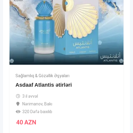
Sağlamlıq & Gözəllik Əşyaları
Asdaaf Atlantis ətirləri
3 il əvvəl
Nərimanov
,
Bakı
320 Dəfə baxılıb
40
AZN