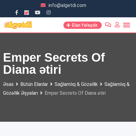
Skip
info@algetdi.com
to
content
Elan Yeləşdir
Emper Secrets Of
Diana ətiri
Əsas
Bütün Elanlar
Sağlamlıq & Gözəllik
Sağlamlıq &
Gözəllik Əşyaları
Emper Secrets Of Diana ətiri