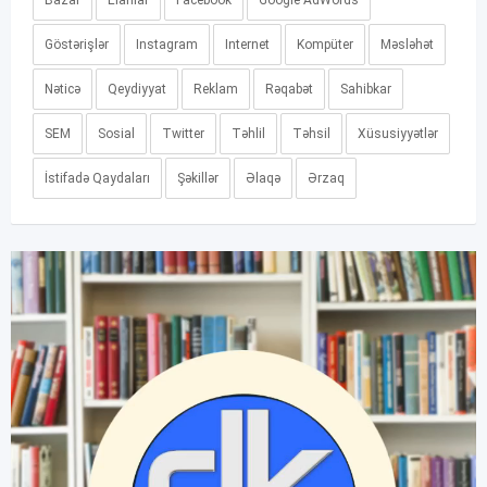
Bazar
Elanlar
Facebook
Google AdWords
Göstərişlər
Instagram
Internet
Kompüter
Məsləhət
Nəticə
Qeydiyyat
Reklam
Rəqabət
Sahibkar
SEM
Sosial
Twitter
Təhlil
Təhsil
Xüsusiyyətlər
İstifadə Qaydaları
Şəkillər
Əlaqə
Ərzaq