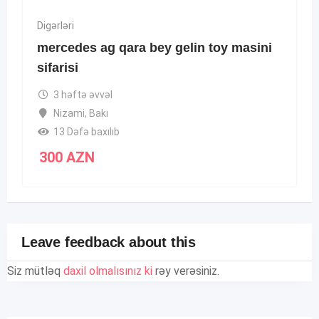
Digərləri
mercedes ag qara bey gelin toy masini
sifarisi
3 həftə əvvəl
Nizami
,
Bakı
13 Dəfə baxılıb
300
AZN
Leave feedback about this
Siz mütləq
daxil olmalısınız ki
rəy verəsiniz.