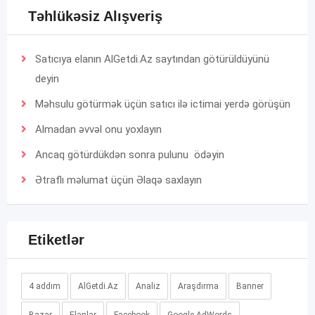
Təhlükəsiz Alışveriş
Satıcıya elanın AlGetdi.Az saytından götürüldüyünü
deyin
Məhsulu götürmək üçün satıcı ilə ictimai yerdə görüşün
Almadan əvvəl onu yoxlayın
Ancaq götürdükdən sonra pulunu ödəyin
Ətraflı məlumat üçün
Əlaqə
saxlayın
Etiketlər
4 addım
AlGetdi.Az
Analiz
Araşdırma
Banner