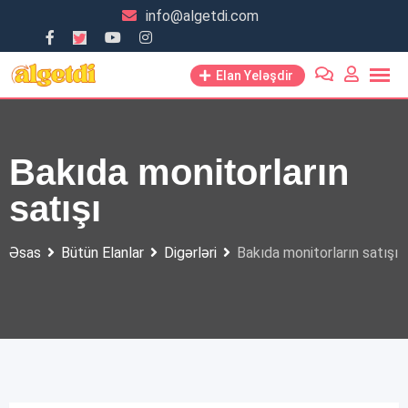
Skip
info@algetdi.com
to
content
Elan Yeləşdir
Bakıda monitorların
satışı
Əsas
Bütün Elanlar
Digərləri
Bakıda monitorların satışı