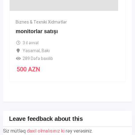
Biznes & Texniki Xidmətlər
monitorlar satışı
3 il əvvəl
Yasamal
,
Bakı
289 Dəfə baxılıb
500
AZN
Leave feedback about this
Siz mütləq
daxil olmalısınız ki
rəy verəsiniz.