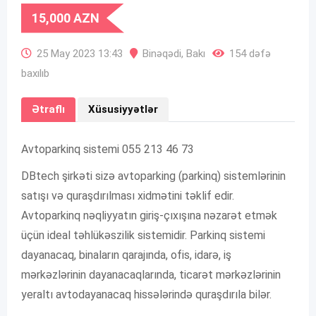
15,000
AZN
25 May 2023 13:43
Binəqədi
,
Bakı
154 dəfə
baxılıb
Ətraflı
Xüsusiyyətlər
Avtoparkinq sistemi 055 213 46 73
DBtech şirkəti sizə avtoparking (parkinq) sistemlərinin
satışı və quraşdırılması xidmətini təklif edir.
Avtoparkinq nəqliyyatın giriş-çıxışına nəzarət etmək
üçün ideal təhlükəszilik sistemidir. Parkinq sistemi
dayanacaq, binaların qarajında, ofis, idarə, iş
mərkəzlərinin dayanacaqlarında, ticarət mərkəzlərinin
yeraltı avtodayanacaq hissələrində quraşdırıla bilər.