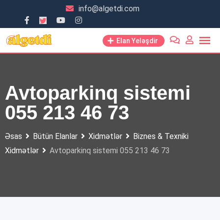
Skip
info@algetdi.com
to
content
Elan Yeləşdir
Avtoparkinq sistemi
055 213 46 73
Əsas
Bütün Elanlar
Xidmətlər
Biznes & Texniki
Xidmətlər
Avtoparkinq sistemi 055 213 46 73