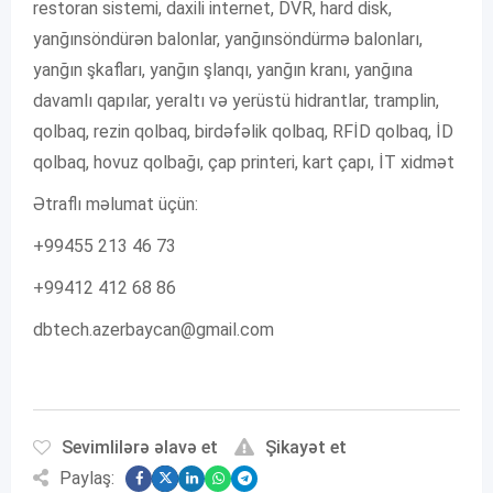
restoran sistemi, daxili internet, DVR, hard disk,
yanğınsöndürən balonlar, yanğınsöndürmə balonları,
yanğın şkafları, yanğın şlanqı, yanğın kranı, yanğına
davamlı qapılar, yeraltı və yerüstü hidrantlar, tramplin,
qolbaq, rezin qolbaq, birdəfəlik qolbaq, RFİD qolbaq, İD
qolbaq, hovuz qolbağı, çap printeri, kart çapı, İT xidmət
Ətraflı məlumat üçün:
+99455 213 46 73
+99412 412 68 86
dbtech.azerbaycan@gmail.com
Sevimlilərə əlavə et
Şikayət et
Paylaş: