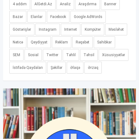
4 addım
AlGetdi.Az
Analiz
Araşdırma
Banner
Bazar
Elanlar
Facebook
Google AdWords
Göstərişlər
Instagram
Internet
Kompüter
Məsləhət
Nəticə
Qeydiyyat
Reklam
Rəqabət
Sahibkar
SEM
Sosial
Twitter
Təhlil
Təhsil
Xüsusiyyətlər
İstifadə Qaydaları
Şəkillər
Əlaqə
Ərzaq