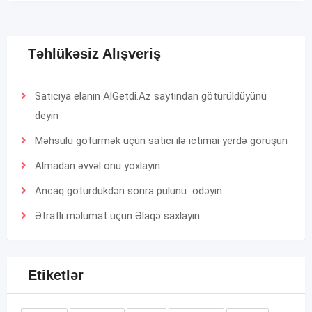
Təhlükəsiz Alışveriş
Satıcıya elanın AlGetdi.Az saytından götürüldüyünü
deyin
Məhsulu götürmək üçün satıcı ilə ictimai yerdə görüşün
Almadan əvvəl onu yoxlayın
Ancaq götürdükdən sonra pulunu ödəyin
Ətraflı məlumat üçün
Əlaqə
saxlayın
Etiketlər