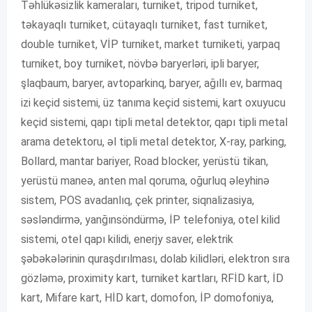
Təhlükəsizlik kameraları, turniket, tripod turniket,
təkayaqlı turniket, cütayaqlı turniket, fast turniket,
double turniket, VİP turniket, market turniketi, yarpaq
turniket, boy turniket, növbə baryerləri, ipli baryer,
şlaqbaum, baryer, avtoparkinq, baryer, ağıllı ev, barmaq
izi keçid sistemi, üz tanıma keçid sistemi, kart oxuyucu
keçid sistemi, qapı tipli metal detektor, qapı tipli metal
arama detektoru, əl tipli metal detektor, X-ray, parking,
Bollard, mantar bariyer, Road blocker, yerüstü tikan,
yerüstü maneə, anten mal qoruma, oğurluq əleyhinə
sistem, POS avadanlıq, çek printer, siqnalizasiya,
səsləndirmə, yanğınsöndürmə, İP telefoniya, otel kilid
sistemi, otel qapı kilidi, enerjy saver, elektrik
şəbəkələrinin quraşdırılması, dolab kilidləri, elektron sıra
gözləmə, proximity kart, turniket kartları, RFİD kart, İD
kart, Mifare kart, HİD kart, domofon, İP domofoniya,