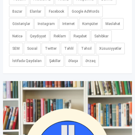
Bazar
Elanlar
Facebook
Google AdWords
Göstərişlər
Instagram
Internet
Kompüter
Məsləhət
Nəticə
Qeydiyyat
Reklam
Rəqabət
Sahibkar
SEM
Sosial
Twitter
Təhlil
Təhsil
Xüsusiyyətlər
İstifadə Qaydaları
Şəkillər
Əlaqə
Ərzaq