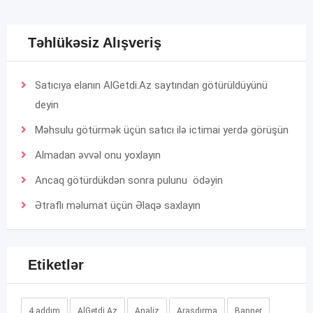
Təhlükəsiz Alışveriş
Satıcıya elanın AlGetdi.Az saytından götürüldüyünü
deyin
Məhsulu götürmək üçün satıcı ilə ictimai yerdə görüşün
Almadan əvvəl onu yoxlayın
Ancaq götürdükdən sonra pulunu ödəyin
Ətraflı məlumat üçün
Əlaqə
saxlayın
Etiketlər
4 addım
AlGetdi.Az
Analiz
Araşdırma
Banner