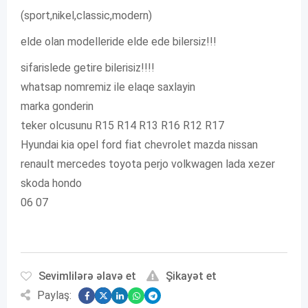
(sport,nikel,classic,modern)
elde olan modelleride elde ede bilersiz!!!
sifarislede getire bilerisiz!!!!
whatsap nomremiz ile elaqe saxlayin
marka gonderin
teker olcusunu R15 R14 R13 R16 R12 R17
Hyundai kia opel ford fiat chevrolet mazda nissan
renault mercedes toyota perjo volkwagen lada xezer
skoda hondo
06 07
Sevimlilərə əlavə et
Şikayət et
Paylaş: