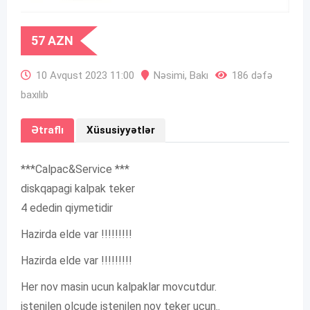
57
AZN
10 Avqust 2023 11:00
Nəsimi
,
Bakı
186 dəfə
baxılıb
Ətraflı
Xüsusiyyətlər
***Calpac&Service ***
diskqapagi kalpak teker
4 ededin qiymetidir
Hazirda elde var !!!!!!!!!
Hazirda elde var !!!!!!!!!
Her nov masin ucun kalpaklar movcutdur.
istenilen olcude istenilen nov teker ucun..