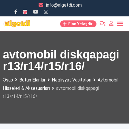
Skip
info@algetdi.com
to
content
Elan Yeləşdir
avtomobil diskqapagi
r13/r14/r15/r16/
Əsas
Bütün Elanlar
Nəqliyyat Vasitələri
Avtomobil
Hissələri & Aksesuarları
avtomobil diskqapagi
r13/r14/r15/r16/