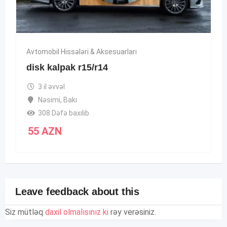
Avtomobil Hissələri & Aksesuarları
disk kalpak r15/r14
3 il əvvəl
Nəsimi
,
Bakı
308 Dəfə baxılıb
55
AZN
Leave feedback about this
Siz mütləq
daxil olmalısınız ki
rəy verəsiniz.