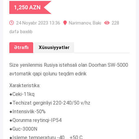
1,250
AZN
24 Noyabr 2023 13:36
Nərimanov
,
Bakı
228
dəfə baxılıb
Ətraflı
Xüsusiyyətlər
Size yenilenmis Rusiya istehsali olan Doorhan SW-5000
avtomatik qapi qolunu teqdim edirik
Xarakteristika:
●Ceki-11kq
●Techizat gerginliyi 220-240/50 v/hz
●Intensivlik-50%
●Qorunma reytinqi-IP54
●Guc-3000N
●Isleme temperaturu -40…..+50 C