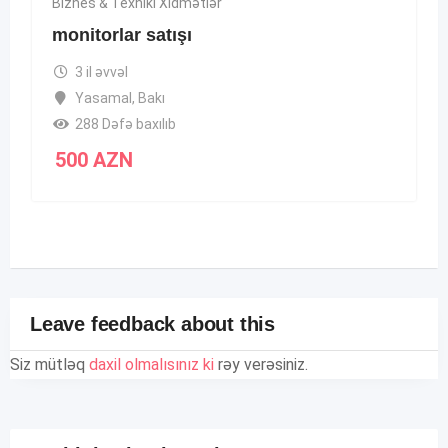
Biznes & Texniki Xidmətlər
monitorlar satışı
3 il əvvəl
Yasamal
,
Bakı
288 Dəfə baxılıb
500
AZN
Leave feedback about this
Siz mütləq
daxil olmalısınız ki
rəy verəsiniz.