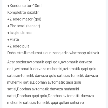
●Kondensator-10mf
Komplekte daxildir:
●2 eded mator (qol)
●Photosel (sensor)
●Isiqlandirmasi
●Plata
●2 eded pult
Daha etrafli melumat ucun zenq edin whatsapp aktivdir
Acar sozler:avtomatik qapi qolu,avtomatik darvaza
qolu,avtomatik darvaza muherriki,avtomatik qapi qolu
satisi,avtomatik darvaza qolu satisi,avtomatik darvaza
muherriki satisi,Doorhan avtomatik qapi qolu
satisi,Doorhan avtomatik darvaza muherriki
satisi,Doorhan qapi qolu,Doorhan avtomatik darvaza
muherriki satisi,avtomatik qapi qollari satisi ve