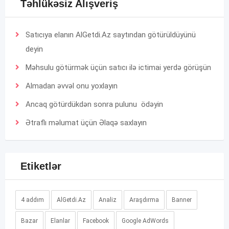
Təhlükəsiz Alışveriş
Satıcıya elanın AlGetdi.Az saytından götürüldüyünü
deyin
Məhsulu götürmək üçün satıcı ilə ictimai yerdə görüşün
Almadan əvvəl onu yoxlayın
Ancaq götürdükdən sonra pulunu ödəyin
Ətraflı məlumat üçün
Əlaqə
saxlayın
Etiketlər
4 addım
AlGetdi.Az
Analiz
Araşdırma
Banner
Bazar
Elanlar
Facebook
Google AdWords