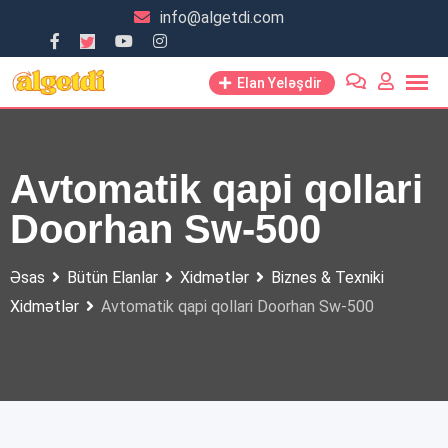
Skip
info@algetdi.com
to
content
Elan Yeləşdir
Avtomatik qapi qollari
Doorhan Sw-500
Əsas
Bütün Elanlar
Xidmətlər
Biznes & Texniki
Xidmətlər
Avtomatik qapi qollari Doorhan Sw-500