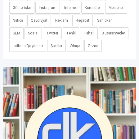
Göstərişlər
Instagram
Internet
Kompüter
Məsləhət
Nəticə
Qeydiyyat
Reklam
Rəqabət
Sahibkar
SEM
Sosial
Twitter
Təhlil
Təhsil
Xüsusiyyətlər
İstifadə Qaydaları
Şəkillər
Əlaqə
Ərzaq