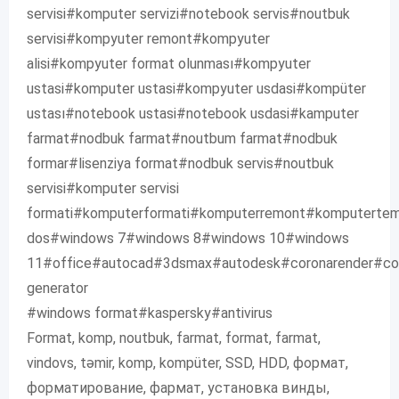
servisi#komputer servizi#notebook servis#noutbuk
servisi#kompyuter remont#kompyuter
alisi#kompyuter format olunması#kompyuter
ustasi#komputer ustasi#kompyuter usdasi#kompüter
ustası#notebook ustasi#notebook usdasi#kamputer
farmat#nodbuk farmat#noutbum farmat#nodbuk
formar#lisenziya format#nodbuk servis#noutbuk
servisi#komputer servisi
formati#komputerformati#komputerremont#komputertemi
dos#windows 7#windows 8#windows 10#windows
11#office#autocad#3dsmax#autodesk#coronarender#cor
generator
#windows format#kaspersky#antivirus
Format, komp, noutbuk, farmat, format, farmat,
vindovs, təmir, komp, kompüter, SSD, HDD, формат,
форматирование, фармат, установка винды,