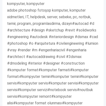
kompyuter, kompyuter
adobe photoshop fotoşop komputer, komputer
xidmetleri, IT, helpdesk, server, sebeke, pc, notbuk,
temir, program, programlasdirma, dizayn#autocad #d
#architecture #design #sketchup #revit #solidworks
#engineering #autodesk #interiordesign #dsmax #cad
#photoshop #o #arquitetura #civilengineering #lumion
#vray #render #m #engenhariacivil #engenharia
#architect #autocaddrawing #civil #3dsmax
#dmodeling #interior #designer #construction
#komputer format#komputer farmati#komputer
formatı#kompyuter temiri#komputer temiri#komputer
servis#kompyuter servis#komputer servisi#kompyuter
servisi#komputer servizi#notebook servis#noutbuk
servisi#kompyuter remont#kompyuter
alisi#kompyuter format olunması#kompyuter