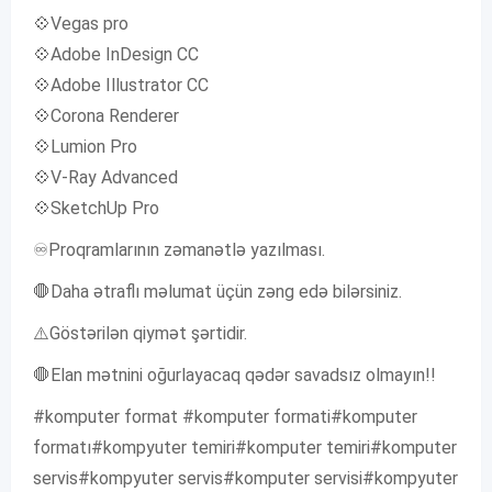
💠Vegas pro
💠Adobe InDesign CC
💠Adobe Illustrator CC
💠Corona Renderer
💠Lumion Pro
💠V-Ray Advanced
💠SketchUp Pro
♾️Proqramlarının zəmanətlə yazılması.
🛑Daha ətraflı məlumat üçün zəng edə bilərsiniz.
⚠️Göstərilən qiymət şərtidir.
🛑Elan mətnini oğurlayacaq qədər savadsız olmayın!!
#komputer format #komputer formati#komputer
formatı#kompyuter temiri#komputer temiri#komputer
servis#kompyuter servis#komputer servisi#kompyuter