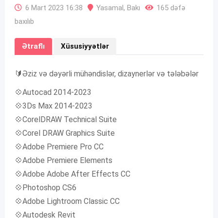
6 Mart 2023 16:38
Yasamal
,
Bakı
165 dəfə
baxılıb
Ətraflı
Xüsusiyyətlər
🔰Əziz və dəyərli mühəndislər, dizaynerlər və tələbələr
💠Autocad 2014-2023
💠3Ds Max 2014-2023
💠CorelDRAW Technical Suite
💠Corel DRAW Graphics Suite
💠Adobe Premiere Pro CC
💠Adobe Premiere Elements
💠Adobe Adobe After Effects CC
💠Photoshop CS6
💠Adobe Lightroom Classic CC
💠Autodesk Revit