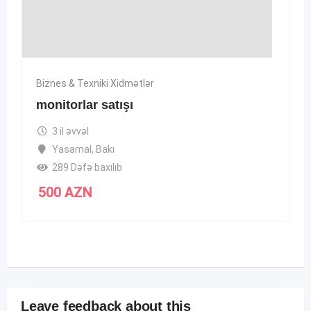
Biznes & Texniki Xidmətlər
monitorlar satışı
3 il əvvəl
Yasamal
,
Bakı
289 Dəfə baxılıb
500
AZN
Leave feedback about this