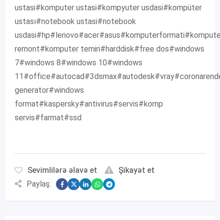
ustasi#komputer ustasi#kompyuter usdasi#kompüter
ustası#notebook ustasi#notebook
usdasi#hp#lenovo#acer#asus#komputerformati#kompute
remont#komputer temiri#harddisk#free dos#windows
7#windows 8#windows 10#windows
11#office#autocad#3dsmax#autodesk#vray#coronarende
generator#windows
format#kaspersky#antivirus#servis#komp
servis#farmat#ssd
Sevimlilərə əlavə et
Şikayət et
Paylaş: