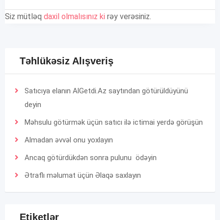
Siz mütləq
daxil olmalısınız ki
rəy verəsiniz.
Təhlükəsiz Alışveriş
Satıcıya elanın AlGetdi.Az saytından götürüldüyünü
deyin
Məhsulu götürmək üçün satıcı ilə ictimai yerdə görüşün
Almadan əvvəl onu yoxlayın
Ancaq götürdükdən sonra pulunu ödəyin
Ətraflı məlumat üçün
Əlaqə
saxlayın
Etiketlər