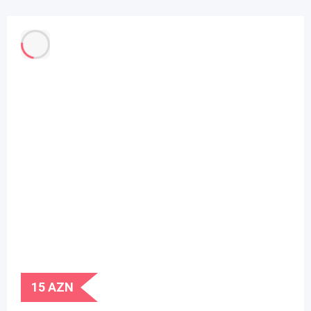
15
AZN