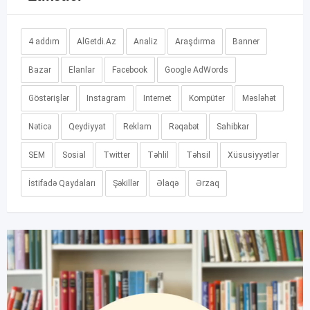
4 addım
AlGetdi.Az
Analiz
Araşdırma
Banner
Bazar
Elanlar
Facebook
Google AdWords
Göstərişlər
Instagram
Internet
Kompüter
Məsləhət
Nəticə
Qeydiyyat
Reklam
Rəqabət
Sahibkar
SEM
Sosial
Twitter
Təhlil
Təhsil
Xüsusiyyətlər
İstifadə Qaydaları
Şəkillər
Əlaqə
Ərzaq