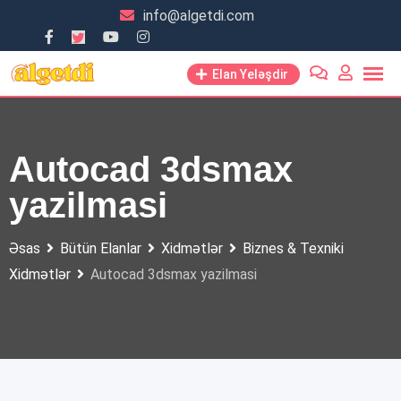
Skip
info@algetdi.com
to
content
Elan Yeləşdir
Autocad 3dsmax
yazilmasi
Əsas
Bütün Elanlar
Xidmətlər
Biznes & Texniki
Xidmətlər
Autocad 3dsmax yazilmasi