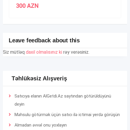
300
AZN
Leave feedback about this
Siz mütləq
daxil olmalısınız ki
rəy verəsiniz.
Təhlükəsiz Alışveriş
Satıcıya elanın AlGetdi.Az saytından götürüldüyünü
deyin
Məhsulu götürmək üçün satıcı ilə ictimai yerdə görüşün
Almadan əvvəl onu yoxlayın