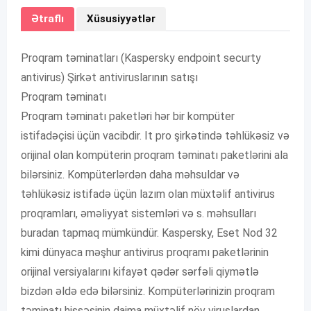
Ətraflı
Xüsusiyyətlər
Proqram təminatları (Kaspersky endpoint securty
antivirus) Şirkət antiviruslarının satışı
Proqram təminatı
Proqram təminatı paketləri hər bir kompüter
istifadəçisi üçün vacibdir. It pro şirkətində təhlükəsiz və
orijinal olan kompüterin proqram təminatı paketlərini ala
bilərsiniz. Kompüterlərdən daha məhsuldar və
təhlükəsiz istifadə üçün lazım olan müxtəlif antivirus
proqramları, əməliyyat sistemləri və s. məhsulları
buradan tapmaq mümkündür. Kaspersky, Eset Nod 32
kimi dünyaca məşhur antivirus proqramı paketlərinin
orijinal versiyalarını kifayət qədər sərfəli qiymətlə
bizdən əldə edə bilərsiniz. Kompüterlərinizin proqram
təminatı hissəsinin daima müxtəlif növ viruslardan