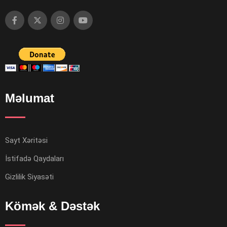
Məlumat
Sayt Xəritəsi
İstifadə Qaydaları
Gizlilik Siyasəti
Kömək & Dəstək