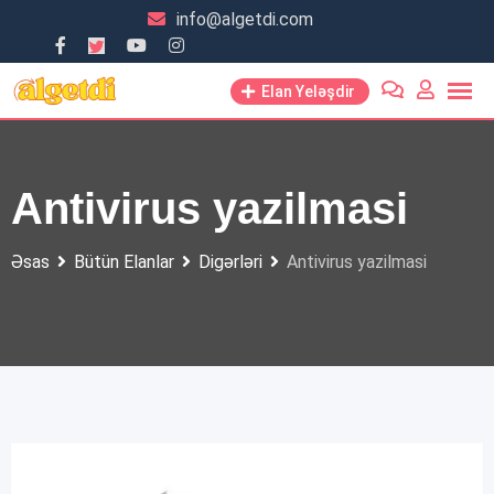
Skip
info@algetdi.com
to
content
Elan Yeləşdir
Antivirus yazilmasi
Əsas
Bütün Elanlar
Digərləri
Antivirus yazilmasi