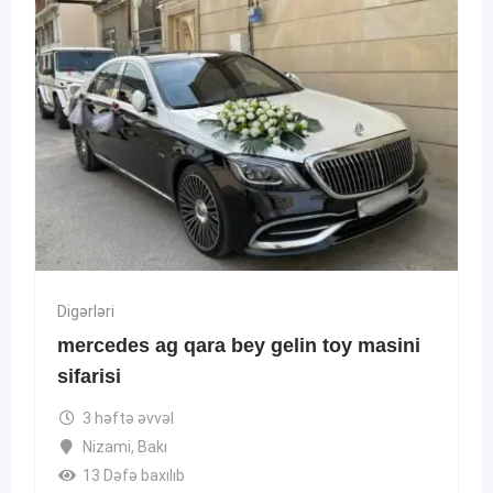
Digərləri
mercedes ag qara bey gelin toy masini
sifarisi
3 həftə əvvəl
Nizami
,
Bakı
13 Dəfə baxılıb