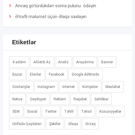
Ancaq götürdükdən sonra pulunu ödəyin
Ətraflı məlumat üçün
Əlaqə
saxlayın
Etiketlər
4 addım
AlGetdi.Az
Analiz
Araşdırma
Banner
Bazar
Elanlar
Facebook
Google AdWords
Göstərişlər
Instagram
Internet
Kompüter
Məsləhət
Nəticə
Qeydiyyat
Reklam
Rəqabət
Sahibkar
SEM
Sosial
Twitter
Təhlil
Təhsil
Xüsusiyyətlər
İstifadə Qaydaları
Şəkillər
Əlaqə
Ərzaq