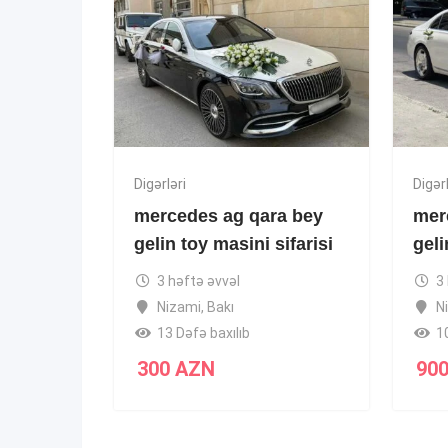
Digərləri
Digərl
mercedes ag qara bey
mer
gelin toy masini sifarisi
geli
3 həftə əvvəl
3
Nizami
,
Bakı
N
13 Dəfə baxılıb
1
300
AZN
90