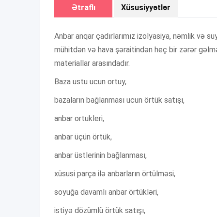
Ətraflı
Xüsusiyyətlər
Anbar anqar çadırlarımız izolyasiya, nəmlik və suy
mühitdən və hava şəraitindən heç bir zərər gəlmə
materiallar arasındadır.
Baza ustu ucun ortuy,
bazaların bağlanması ucun örtük satışı,
anbar ortukleri,
anbar üçün örtük,
anbar üstlerinin bağlanması,
xüsusi parça ilə anbarların örtülməsi,
soyuğa davamlı anbar örtükləri,
istiyə dözümlü örtük satışı,