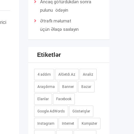
Ancaq götürdükdən sonra
pulunu ödəyin
Ətraflı məlumat
rici
üçün
Əlaqə
saxlayın
Etiketlər
4 addım
AlGetdi.Az
Analiz
Araşdırma
Banner
Bazar
Elanlar
Facebook
Google AdWords
Göstərişlər
Instagram
Internet
Kompüter