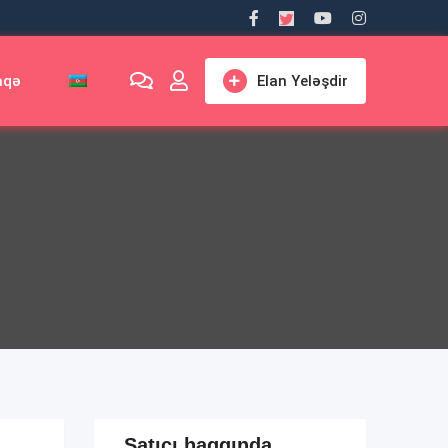
aqə
Elan Yeləşdir
Satıcı haqqında