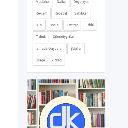
Məsləhət
Nəticə
Qeydiyyat
Reklam
Rəqabət
Sahibkar
SEM
Sosial
Twitter
Təhlil
Təhsil
Xüsusiyyətlər
İstifadə Qaydaları
Şəkillər
Əlaqə
Ərzaq