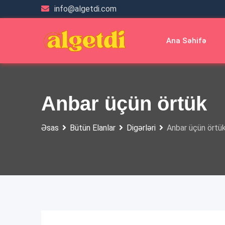
Skip
info@algetdi.com
to
content
Ana Səhifə
Anbar üçün örtük
Əsas
Bütün Elanlar
Digərləri
Anbar üçün örtü