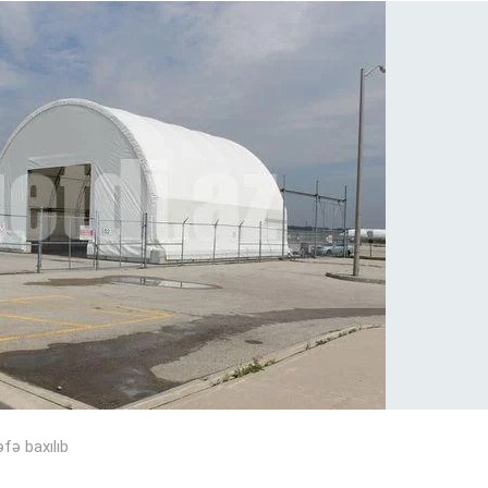
fə baxılıb