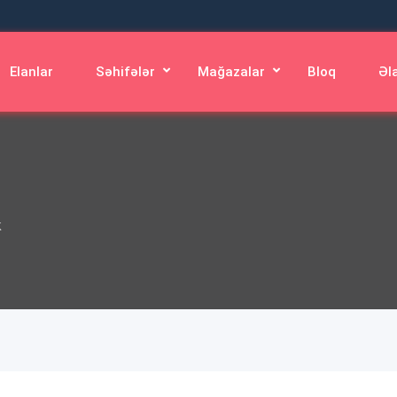
Elanlar
Səhifələr
Mağazalar
Bloq
Əl
k