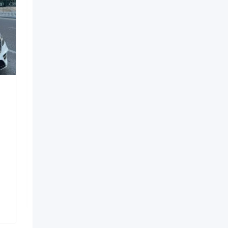
Digərləri
porsche boxster koupe
bey gelin toy masini
3 həftə əvvəl
Nizami
,
Bakı
33 Dəfə baxılıb
350
AZN