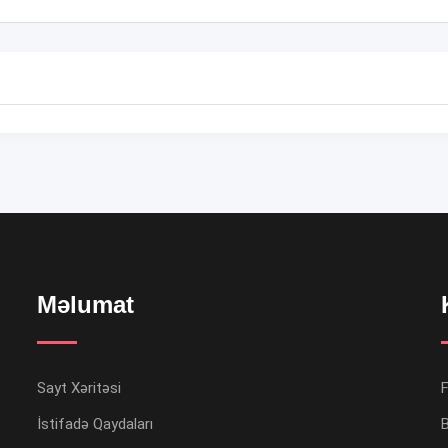
Məlumat
Sayt Xəritəsi
İstifadə Qaydaları
B