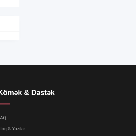
Kömək & Dəstək
FAQ
loq & Yazılar