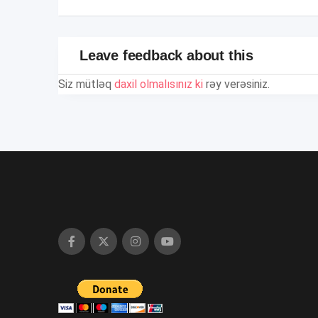
Leave feedback about this
Siz mütləq
daxil olmalısınız ki
rəy verəsiniz.