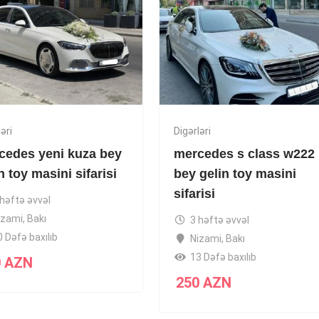
əri
Digərləri
cedes yeni kuza bey
mercedes s class w222
n toy masini sifarisi
bey gelin toy masini
sifarisi
 həftə əvvəl
izami
,
Bakı
3 həftə əvvəl
0 Dəfə baxılıb
Nizami
,
Bakı
13 Dəfə baxılıb
0
AZN
250
AZN