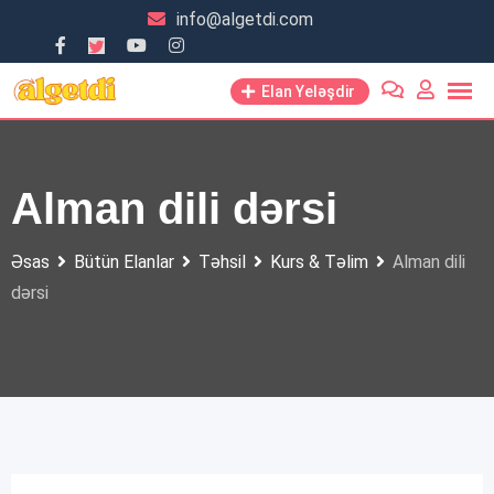
Skip
info@algetdi.com
to
content
Elan Yeləşdir
Alman dili dərsi
Əsas
Bütün Elanlar
Təhsil
Kurs & Təlim
Alman dili
dərsi