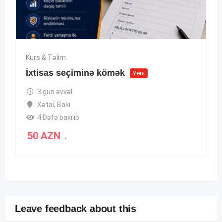
Kurs & Təlim
İxtisas seçiminə kömək
Yeni
3 gün əvvəl
Xətai
,
Bakı
4 Dəfə baxılıb
50
AZN
.
Leave feedback about this