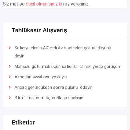
Siz mütləq
daxil olmalısınız ki
rəy verəsiniz.
Təhlükəsiz Alışveriş
Satıcıya elanın AlGetdi.Az saytından götürüldüyünü
deyin
Məhsulu götürmək üçün satıcı ilə ictimai yerdə görüşün
Almadan əvvəl onu yoxlayın
Ancaq götürdükdən sonra pulunu ödəyin
Ətraflı məlumat üçün
Əlaqə
saxlayın
Etiketlər