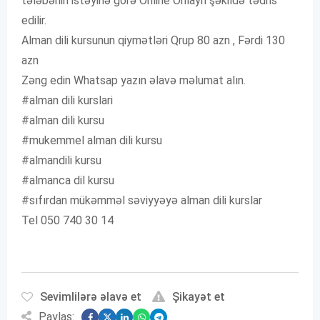
tələbənin istəyinə görə Online Onlayn şəkildə tədris
edilir.
Alman dili kursunun qiymətləri Qrup 80 azn , Fərdi 130
azn
Zəng edin Whatsap yazın əlavə məlumat alın.
#alman dili kurslari
#alman dili kursu
#mukemmel alman dili kursu
#almandili kursu
#almanca dil kursu
#sıfırdan mükəmməl səviyyəyə alman dili kurslar
Tel 050 740 30 14
Sevimlilərə əlavə et
Şikayət et
Paylaş: