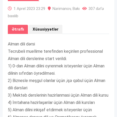
1 Aprel 2023 23:29
Nərimanov
,
Bakı
307 dəfə
baxılıb
Ətraflı
Xüsusiyyətlər
Alman dili dərsi
Tecrubeli muellime terefinden keçirilen professional
Alman dili derslerine start verildi.
1) 0-dan Alman dilini oyrenmek isteyenler üçün Alman
dilinin sıfırdan öyrədilməsi.
2) Biznesle meşgul olanlar üçün ,işə qəbul üçün Alman
dili dərsləri
3) Mekteb derslerinin hazirlanmasi üçün Alman dili kursu
4) İmtahana hazirlaşanlar üçün Alman dili kursları
5) Alman dilini inkişaf etdirmek isteyenler üçün