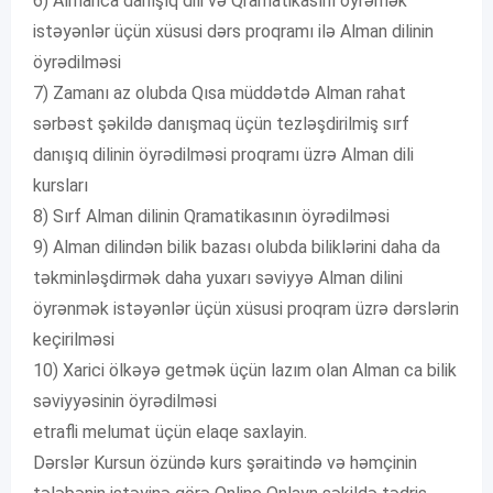
6) Almanca danışıq dili və Qramatikasını öyrəmək
istəyənlər üçün xüsusi dərs proqramı ilə Alman dilinin
öyrədilməsi
7) Zamanı az olubda Qısa müddətdə Alman rahat
sərbəst şəkildə danışmaq üçün tezləşdirilmiş sırf
danışıq dilinin öyrədilməsi proqramı üzrə Alman dili
kursları
8) Sırf Alman dilinin Qramatikasının öyrədilməsi
9) Alman dilindən bilik bazası olubda biliklərini daha da
təkminləşdirmək daha yuxarı səviyyə Alman dilini
öyrənmək istəyənlər üçün xüsusi proqram üzrə dərslərin
keçirilməsi
10) Xarici ölkəyə getmək üçün lazım olan Alman ca bilik
səviyyəsinin öyrədilməsi
etrafli melumat üçün elaqe saxlayin.
Dərslər Kursun özündə kurs şəraitində və həmçinin