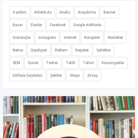
4 addım
AlGetdi.Az
Analiz
Araşdırma
Banner
Bazar
Elanlar
Facebook
Google AdWords
Göstərişlər
Instagram
Internet
Kompüter
Məsləhət
Nəticə
Qeydiyyat
Reklam
Rəqabət
Sahibkar
SEM
Sosial
Twitter
Təhlil
Təhsil
Xüsusiyyətlər
İstifadə Qaydaları
Şəkillər
Əlaqə
Ərzaq