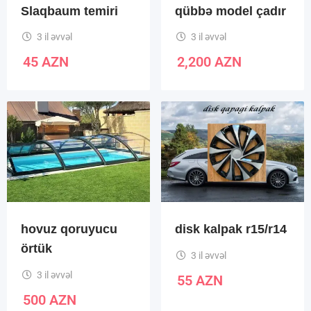
Slaqbaum temiri
qübbə model çadır
3 il əvvəl
3 il əvvəl
45
AZN
2,200
AZN
hovuz qoruyucu
disk kalpak r15/r14
örtük
3 il əvvəl
3 il əvvəl
55
AZN
500
AZN