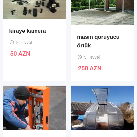
kirayə kamera
masın qoruyucu
3 il əvvəl
örtük
50
AZN
3 il əvvəl
250
AZN