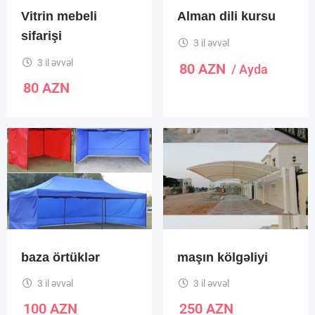
Vitrin mebeli
Alman dili kursu
sifarişi
3 il əvvəl
3 il əvvəl
80
AZN
/ Ayda
80
AZN
baza örtüklər
maşın kölgəliyi
3 il əvvəl
3 il əvvəl
100
AZN
250
AZN