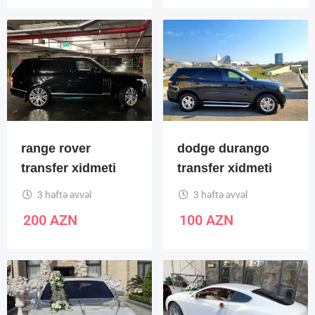
range rover
dodge durango
transfer xidmeti
transfer xidmeti
3 həftə əvvəl
3 həftə əvvəl
200
AZN
100
AZN