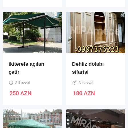
ikitərəfə açılan
Dəhliz dolabı
çətir
sifarişi
3 il əvvəl
3 il əvvəl
250
AZN
180
AZN