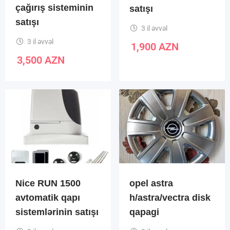
çağırış sisteminin
satışı
satışı
3 il əvvəl
3 il əvvəl
1,900
AZN
3,500
AZN
Nice RUN 1500
opel astra
avtomatik qapı
h/astra/vectra disk
sistemlərinin satışı
qapagi