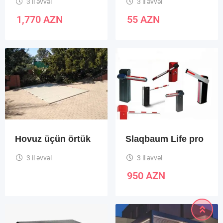
3 il əvvəl
3 il əvvəl
1,770
AZN
55
AZN
Hovuz üçün örtük
Slaqbaum Life pro
3 il əvvəl
3 il əvvəl
950
AZN