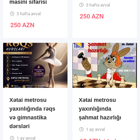
masini sifarisi
3 həftə əvvəl
3 həftə əvvəl
250
AZN
250
AZN
Xətai metrosu
Xətai metrosu
yaxınlığında rəqs
yaxınlığında
və gimnastika
şahmat hazırlığı
dərsləri
1 ay əvvəl
1 ay əvvəl