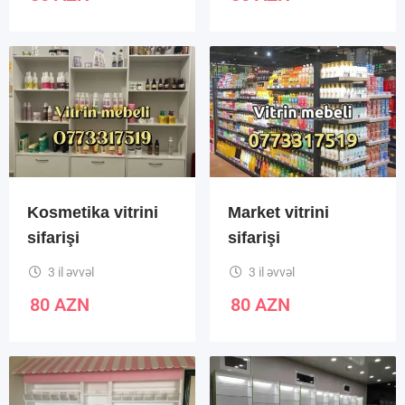
Kosmetika vitrini
Market vitrini
sifarişi
sifarişi
3 il əvvəl
3 il əvvəl
80
AZN
80
AZN