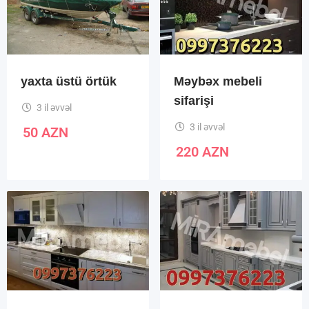
yaxta üstü örtük
Məybəx mebeli
sifarişi
3 il əvvəl
3 il əvvəl
50
AZN
220
AZN