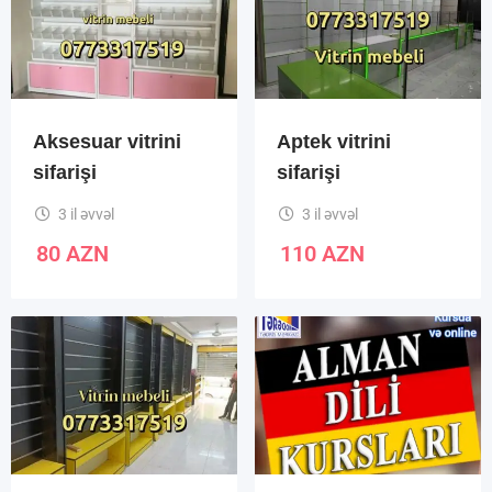
Aksesuar vitrini
Aptek vitrini
sifarişi
sifarişi
3 il əvvəl
3 il əvvəl
80
AZN
110
AZN