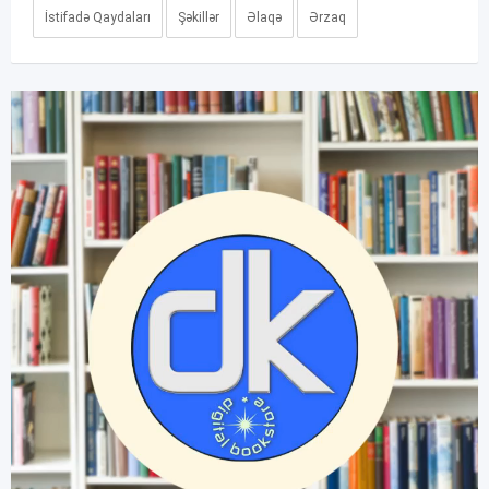
İstifadə Qaydaları
Şəkillər
Əlaqə
Ərzaq