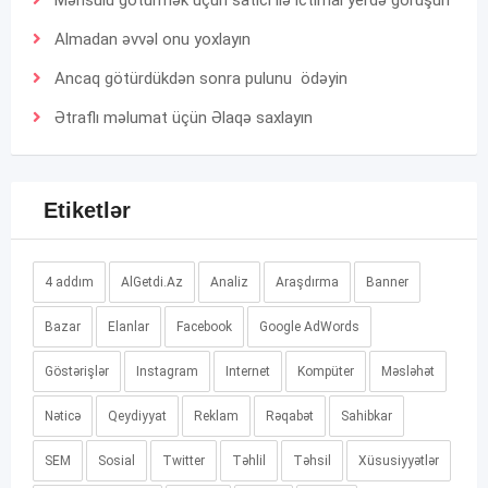
Almadan əvvəl onu yoxlayın
Ancaq götürdükdən sonra pulunu ödəyin
Ətraflı məlumat üçün
Əlaqə
saxlayın
Etiketlər
4 addım
AlGetdi.Az
Analiz
Araşdırma
Banner
Bazar
Elanlar
Facebook
Google AdWords
Göstərişlər
Instagram
Internet
Kompüter
Məsləhət
Nəticə
Qeydiyyat
Reklam
Rəqabət
Sahibkar
SEM
Sosial
Twitter
Təhlil
Təhsil
Xüsusiyyətlər