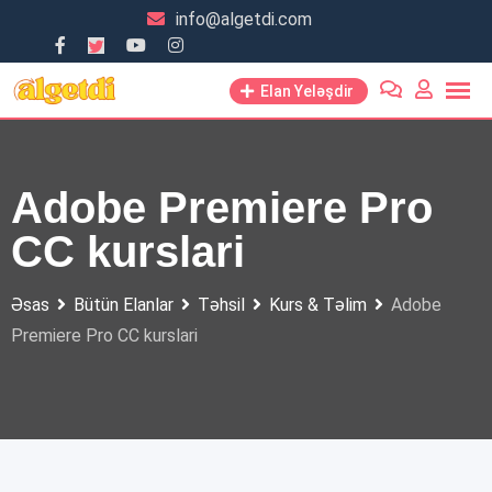
Skip
info@algetdi.com
to
content
Elan Yeləşdir
Adobe Premiere Pro
CC kurslari
Əsas
Bütün Elanlar
Təhsil
Kurs & Təlim
Adobe
Premiere Pro CC kurslari