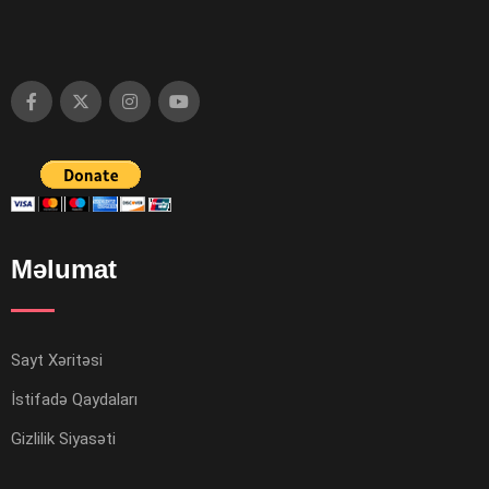
Məlumat
Sayt Xəritəsi
İstifadə Qaydaları
Gizlilik Siyasəti