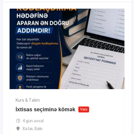
Kurs & Təlim
İxtisas seçiminə kömək
Yeni
4 gün əvvəl
Xətai
,
Bakı