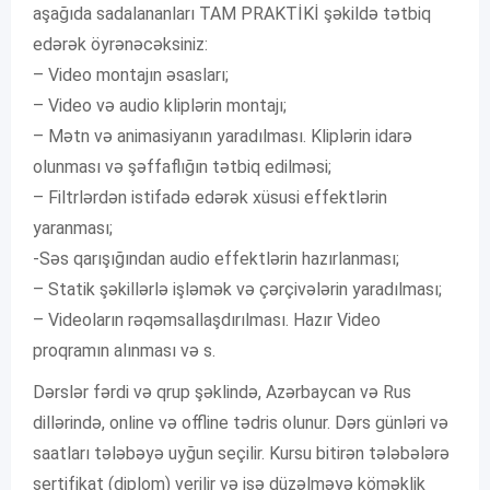
aşağıda sadalananları TAM PRAKTİKİ şəkildə tətbiq
edərək öyrənəcəksiniz:
– Video montajın əsasları;
– Video və audio kliplərin montajı;
– Mətn və animasiyanın yaradılması. Kliplərin idarə
olunması və şəffaflığın tətbiq edilməsi;
– Filtrlərdən istifadə edərək xüsusi effektlərin
yaranması;
-Səs qarışığından audio effektlərin hazırlanması;
– Statik şəkillərlə işləmək və çərçivələrin yaradılması;
– Videoların rəqəmsallaşdırılması. Hazır Video
proqramın alınması və s.
Dərslər fərdi və qrup şəklində, Azərbaycan və Rus
dillərində, online və offline tədris olunur. Dərs günləri və
saatları tələbəyə uyğun seçilir. Kursu bitirən tələbələrə
sertifikat (diplom) verilir və işə düzəlməyə köməklik