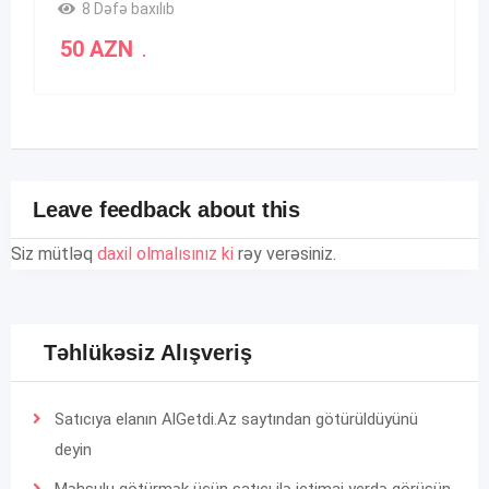
8 Dəfə baxılıb
50
AZN
.
Leave feedback about this
Siz mütləq
daxil olmalısınız ki
rəy verəsiniz.
Təhlükəsiz Alışveriş
Satıcıya elanın AlGetdi.Az saytından götürüldüyünü
deyin
Məhsulu götürmək üçün satıcı ilə ictimai yerdə görüşün