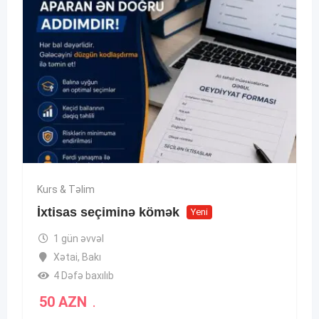
Kurs & Təlim
İxtisas seçiminə kömək
Yeni
1 gün əvvəl
Xətai
,
Bakı
4 Dəfə baxılıb
50
AZN
.