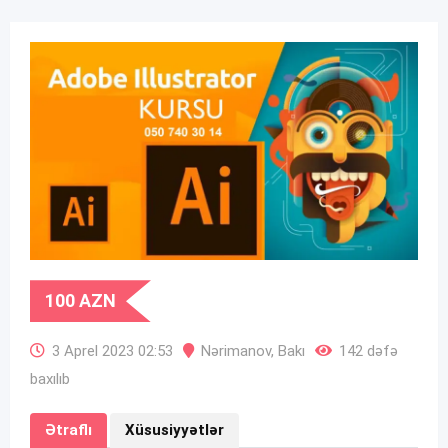
100
AZN
3 Aprel 2023 02:53
Nərimanov
,
Bakı
142 dəfə
baxılıb
Ətraflı
Xüsusiyyətlər