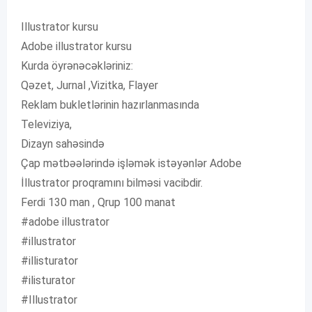
Illustrator kursu
Adobe illustrator kursu
Kurda öyrənəcəkləriniz:
Qəzet, Jurnal ,Vizitka, Flayer
Reklam bukletlərinin hazırlanmasında
Televiziya,
Dizayn sahəsində
Çap mətbəələrində işləmək istəyənlər Adobe
İllustrator proqramını bilməsi vacibdir.
Ferdi 130 man , Qrup 100 manat
#adobe illustrator
#illustrator
#illisturator
#ilisturator
#Illustrator