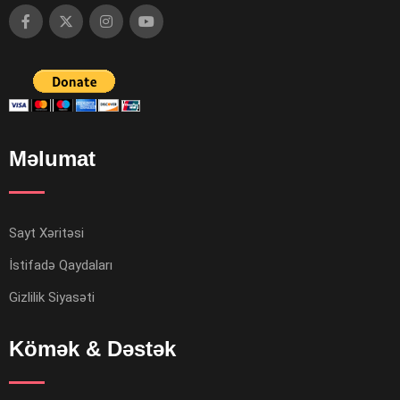
Məlumat
Sayt Xəritəsi
İstifadə Qaydaları
Gizlilik Siyasəti
Kömək & Dəstək