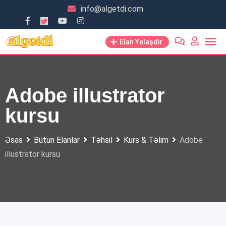
Skip
info@algetdi.com
to
content
Elan Yeləşdir
Adobe illustrator
kursu
Əsas
Bütün Elanlar
Təhsil
Kurs & Təlim
Adobe
illustrator kursu