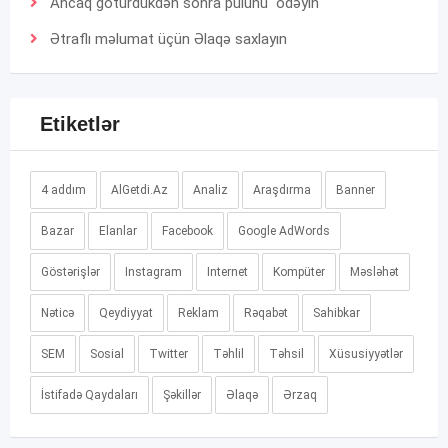
Ancaq götürdükdən sonra pulunu ödəyin
Ətraflı məlumat üçün
Əlaqə
saxlayın
Etiketlər
4 addım
AlGetdi.Az
Analiz
Araşdırma
Banner
Bazar
Elanlar
Facebook
Google AdWords
Göstərişlər
Instagram
Internet
Kompüter
Məsləhət
Nəticə
Qeydiyyat
Reklam
Rəqabət
Sahibkar
SEM
Sosial
Twitter
Təhlil
Təhsil
Xüsusiyyətlər
İstifadə Qaydaları
Şəkillər
Əlaqə
Ərzaq