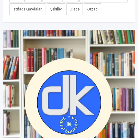
İstifadə Qaydaları
Şəkillər
Əlaqə
Ərzaq