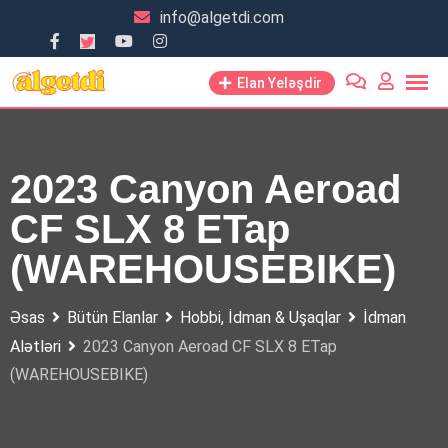
Skip
info@algetdi.com
to
content
Elan Yeləşdir
2023 Canyon Aeroad
CF SLX 8 ETap
(WAREHOUSEBIKE)
Əsas
Bütün Elanlar
Hobbi, İdman & Uşaqlar
İdman
Alətləri
2023 Canyon Aeroad CF SLX 8 ETap
(WAREHOUSEBIKE)