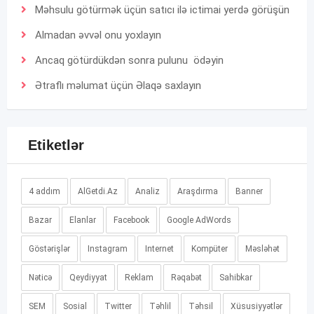
Məhsulu götürmək üçün satıcı ilə ictimai yerdə görüşün
Almadan əvvəl onu yoxlayın
Ancaq götürdükdən sonra pulunu ödəyin
Ətraflı məlumat üçün
Əlaqə
saxlayın
Etiketlər
4 addım
AlGetdi.Az
Analiz
Araşdırma
Banner
Bazar
Elanlar
Facebook
Google AdWords
Göstərişlər
Instagram
Internet
Kompüter
Məsləhət
Nəticə
Qeydiyyat
Reklam
Rəqabət
Sahibkar
SEM
Sosial
Twitter
Təhlil
Təhsil
Xüsusiyyətlər