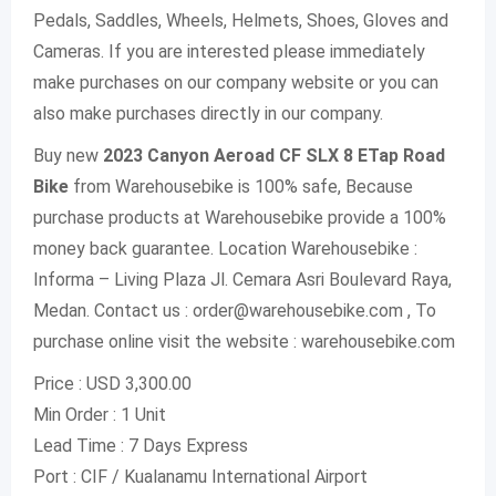
Pedals, Saddles, Wheels, Helmets, Shoes, Gloves and
Cameras. If you are interested please immediately
make purchases on our company website or you can
also make purchases directly in our company.
Buy new
2023 Canyon Aeroad CF SLX 8 ETap Road
Bike
from Warehousebike is 100% safe, Because
purchase products at Warehousebike provide a 100%
money back guarantee. Location Warehousebike :
Informa – Living Plaza Jl. Cemara Asri Boulevard Raya,
Medan. Contact us : order@warehousebike.com , To
purchase online visit the website : warehousebike.com
Price : USD 3,300.00
Min Order : 1 Unit
Lead Time : 7 Days Express
Port : CIF / Kualanamu International Airport