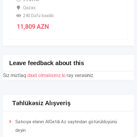
Qazax
240 Dəfə baxılıb
11,809
AZN
Leave feedback about this
Siz mütləq
daxil olmalısınız ki
rəy verəsiniz.
Təhlükəsiz Alışveriş
Satıcıya elanın AlGetdi.Az saytından götürüldüyünü
deyin