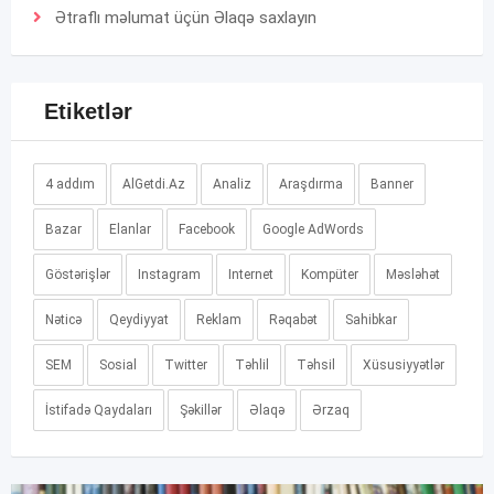
Ətraflı məlumat üçün
Əlaqə
saxlayın
Etiketlər
4 addım
AlGetdi.Az
Analiz
Araşdırma
Banner
Bazar
Elanlar
Facebook
Google AdWords
Göstərişlər
Instagram
Internet
Kompüter
Məsləhət
Nəticə
Qeydiyyat
Reklam
Rəqabət
Sahibkar
SEM
Sosial
Twitter
Təhlil
Təhsil
Xüsusiyyətlər
İstifadə Qaydaları
Şəkillər
Əlaqə
Ərzaq