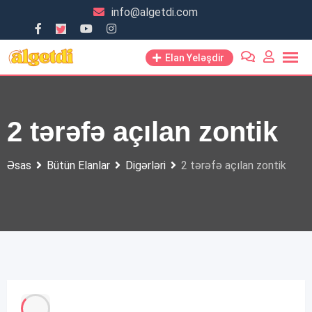
Skip
info@algetdi.com
to
content
Elan Yeləşdir
2 tərəfə açılan zontik
Əsas
Bütün Elanlar
Digərləri
2 tərəfə açılan zontik