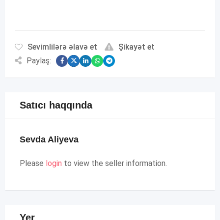
Sevimlilərə əlavə et
Şikayət et
Paylaş:
Satıcı haqqında
Sevda Aliyeva
Please
login
to view the seller information.
Yer