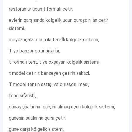
restoranlar ucun t formalı cetir,
evlerin qarşısında kolgelik ucun quraşdırılan cetir
sistemi,
meydançalar ucun iki terefli kolgelik sistemi,
T yə bənzər çətir sifarişi,
t formalı tent, t ye oxşayan kolgelik sistemi,
t model cetir, t bənzəyən çətirin zakazi,
T model tentin satışı və quraşdırılması,
tend sifarishi,
günəş şüalarının qarşını almaq üçün kölgəlik sistemi,
gunesin sualarina qarsi çətir,
günə qarşı kölgəlik sistemi,