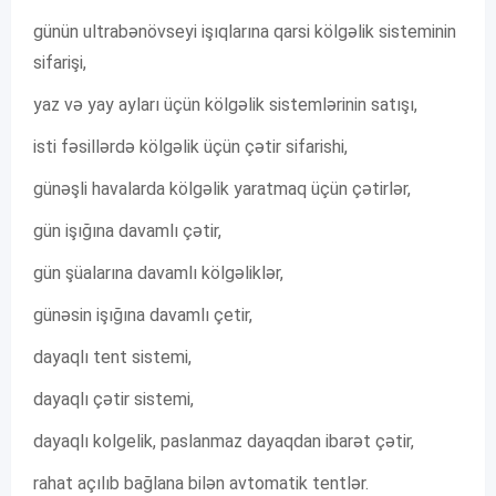
günün ultrabənövseyi işıqlarına qarsi kölgəlik sisteminin
sifarişi,
yaz və yay ayları üçün kölgəlik sistemlərinin satışı,
isti fəsillərdə kölgəlik üçün çətir sifarishi,
günəşli havalarda kölgəlik yaratmaq üçün çətirlər,
gün işığına davamlı çətir,
gün şüalarına davamlı kölgəliklər,
günəsin işığına davamlı çetir,
dayaqlı tent sistemi,
dayaqlı çətir sistemi,
dayaqlı kolgelik, paslanmaz dayaqdan ibarət çətir,
rahat açılıb bağlana bilən avtomatik tentlər.