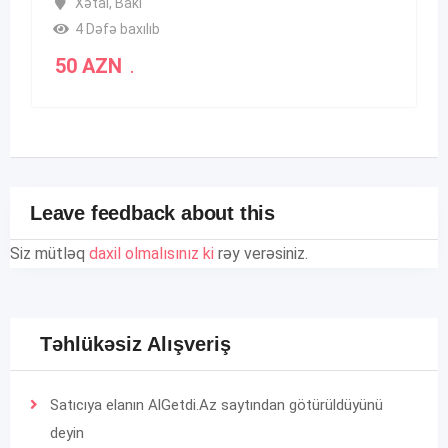
Xətai
,
Bakı
4 Dəfə baxılıb
50
AZN
.
Leave feedback about this
Siz mütləq
daxil olmalısınız ki
rəy verəsiniz.
Təhlükəsiz Alışveriş
Satıcıya elanın AlGetdi.Az saytından götürüldüyünü
deyin