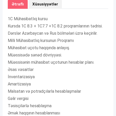
Ətraflı
Xüsusiyyətlər
1C Mühasibatlıq kursu
Kursda 1C 8.3 + 1C7.7 +1C 8.2 proqramlarının tədrisi.
Dərslər Azərbaycan və Rus bölmələri üzrə keçirilir.
Milli Mühasibatlıq kursunun Proqramı
Mühasibat uçotu haqqında anlayış.
Müəssisədə sənəd dövriyyəsi.
Müəssisənin mühasibat uçotunun hesablar planı.
Əsas vəsaitlər
İnventarizasiya
Amartizasiya
Malsatan və potradçılarla hesablaşmalar
Gəlir vergisi
Təsisçilərlə hesablaşma
Əmək haqqının hesablanması