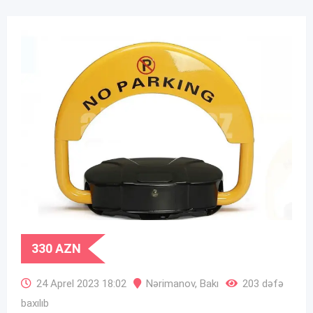
330
AZN
24 Aprel 2023 18:02
Nərimanov
,
Bakı
203 dəfə
baxılıb