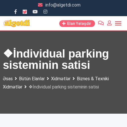
Skip
info@algetdi.com
to
content
Elan Yeləşdir
❖İndividual parking
sisteminin satisi
Əsas
Bütün Elanlar
Xidmətlər
Biznes & Texniki
Xidmətlər
❖İndividual parking sisteminin satisi