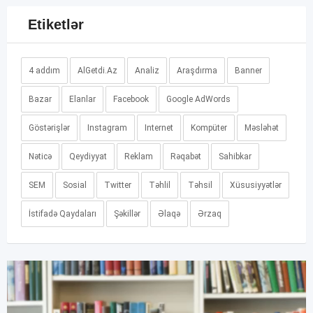
Etiketlər
4 addım
AlGetdi.Az
Analiz
Araşdırma
Banner
Bazar
Elanlar
Facebook
Google AdWords
Göstərişlər
Instagram
Internet
Kompüter
Məsləhət
Nəticə
Qeydiyyat
Reklam
Rəqabət
Sahibkar
SEM
Sosial
Twitter
Təhlil
Təhsil
Xüsusiyyətlər
İstifadə Qaydaları
Şəkillər
Əlaqə
Ərzaq