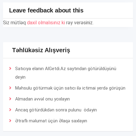
Leave feedback about this
Siz mütləq
daxil olmalısınız ki
rəy verəsiniz.
Təhlükəsiz Alışveriş
Satıcıya elanın AlGetdi.Az saytından götürüldüyünü
deyin
Məhsulu götürmək üçün satıcı ilə ictimai yerdə görüşün
Almadan əvvəl onu yoxlayın
Ancaq götürdükdən sonra pulunu ödəyin
Ətraflı məlumat üçün
Əlaqə
saxlayın