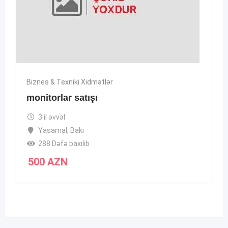
Biznes & Texniki Xidmətlər
monitorlar satışı
3 il əvvəl
Yasamal
,
Bakı
288 Dəfə baxılıb
500
AZN