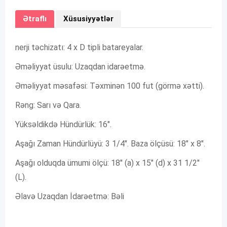
Ətraflı
Xüsusiyyətlər
nerji təchizatı: 4 x D tipli batareyalar.
Əməliyyat üsulu: Uzaqdan idarəetmə.
Əməliyyat məsafəsi: Təxminən 100 fut (görmə xətti).
Rəng: Sarı və Qara.
Yüksəldikdə Hündürlük: 16″.
Aşağı Zaman Hündürlüyü: 3 1/4″. Baza ölçüsü: 18″ x 8″.
Aşağı olduqda ümumi ölçü: 18″ (a) x 15″ (d) x 31 1/2″
(L).
Əlavə Uzaqdan İdarəetmə: Bəli