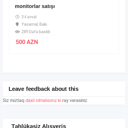
monitorlar satışı
3 il əvvəl
Yasamal
,
Bakı
289 Dəfə baxılıb
500
AZN
Leave feedback about this
Siz mütləq
daxil olmalısınız ki
rəy verəsiniz.
Təhlükəsiz Alışveriş