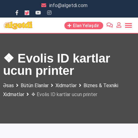
Skip
info@algetdi.com
to
content
Elan Yeləşdir
❖ Evolis ID kartlar
ucun printer
Əsas
Bütün Elanlar
Xidmətlər
Biznes & Texniki
Xidmətlər
❖ Evolis ID kartlar ucun printer