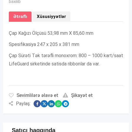
baxılıb
Ətraflı
Xüsusiyyətlər
Çap Kağızı Ölçüsü 53,98 mm X 85,60 mm
Spesifikasiya 247 x 205 x 381 mm
Çap Sürəti Tək tərəfli monoxrom: 800 – 1000 kart/saat
LifeGuard sirketinde satisda ribbonlar da var.
Sevimlilərə əlavə et
Şikayət et
Paylaş:
Satıcı haqqında