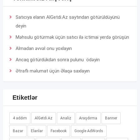
Satıcıya elanın AlGetdi.Az saytından götürüldüyünü
deyin
Məhsulu götürmək üçün satıcı ilə ictimai yerdə görüşün
Almadan əvvəl onu yoxlayın
Ancaq götürdükdən sonra pulunu ödəyin
Ətraflı məlumat üçün
Əlaqə
saxlayın
Etiketlər
4 addım
AlGetdi.Az
Analiz
Araşdırma
Banner
Bazar
Elanlar
Facebook
Google AdWords