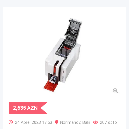
2,635
AZN
24 Aprel 2023 17:53
Nərimanov
,
Bakı
207 dəfə