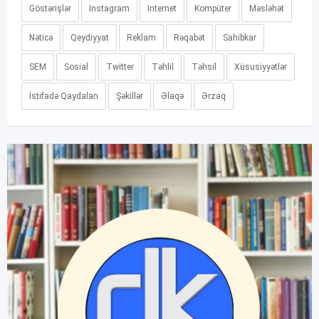
Göstərişlər
Instagram
Internet
Kompüter
Məsləhət
Nəticə
Qeydiyyat
Reklam
Rəqabət
Sahibkar
SEM
Sosial
Twitter
Təhlil
Təhsil
Xüsusiyyətlər
İstifadə Qaydaları
Şəkillər
Əlaqə
Ərzaq