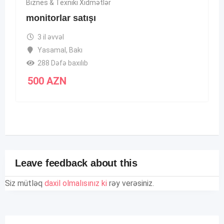
Biznes & Texniki Xidmətlər
monitorlar satışı
3 il əvvəl
Yasamal
,
Bakı
288 Dəfə baxılıb
500
AZN
Leave feedback about this
Siz mütləq
daxil olmalısınız ki
rəy verəsiniz.