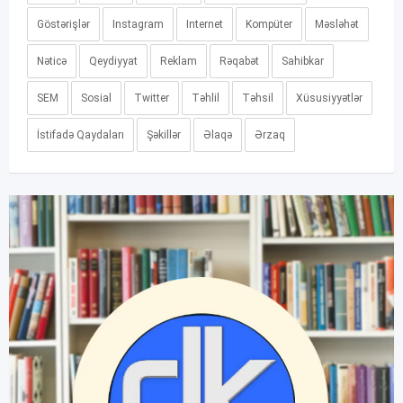
Göstərişlər
Instagram
Internet
Kompüter
Məsləhət
Nəticə
Qeydiyyat
Reklam
Rəqabət
Sahibkar
SEM
Sosial
Twitter
Təhlil
Təhsil
Xüsusiyyətlər
İstifadə Qaydaları
Şəkillər
Əlaqə
Ərzaq