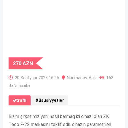
270
AZN
20 Sentyabr 2023 16:25
Nərimanov
,
Bakı
152
dəfə baxılıb
Ətraflı
Xüsusiyyətlər
Bizim şirkətimiz yeni nəsil barmaq izi cihazı olan ZK
Teco F-22 markasını təklif edir. cihazın parametrləri