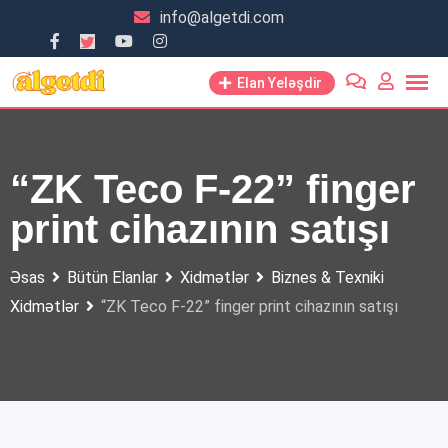
Skip
info@algetdi.com
to
content
Elan Yeləşdir
“ZK Teco F-22” finger
print cihazının satışı
Əsas
Bütün Elanlar
Xidmətlər
Biznes & Texniki
Xidmətlər
“ZK Teco F-22” finger print cihazının satışı