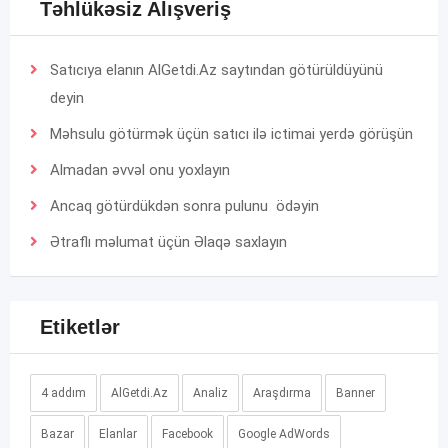
Təhlükəsiz Alışveriş
Satıcıya elanın AlGetdi.Az saytından götürüldüyünü
deyin
Məhsulu götürmək üçün satıcı ilə ictimai yerdə görüşün
Almadan əvvəl onu yoxlayın
Ancaq götürdükdən sonra pulunu ödəyin
Ətraflı məlumat üçün
Əlaqə
saxlayın
Etiketlər
4 addım
AlGetdi.Az
Analiz
Araşdırma
Banner
Bazar
Elanlar
Facebook
Google AdWords