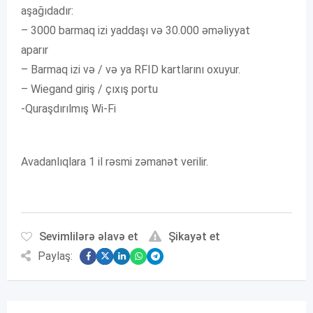
aşağıdadır:
– 3000 barmaq izi yaddaşı və 30.000 əməliyyat
aparır
– Barmaq izi və / və ya RFID kartlarını oxuyur.
– Wiegand giriş / çıxış portu
-Quraşdırılmış Wi-Fi
Avadanlıqlara 1 il rəsmi zəmanət verilir.
Sevimlilərə əlavə et
Şikayət et
Paylaş: