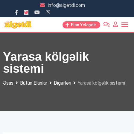
Skip
info@algetdi.com
to
content
Elan Yeləşdir
Yarasa kölgəlik
sistemi
Əsas
Bütün Elanlar
Digərləri
Yarasa kölgəlik sistemi