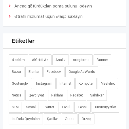
Ancaq götürdükdən sonra pulunu ödəyin
Ətraflı məlumat üçün
Əlaqə
saxlayın
Etiketlər
4 addım
AlGetdi.Az
Analiz
Araşdırma
Banner
Bazar
Elanlar
Facebook
Google AdWords
Göstərişlər
Instagram
Internet
Kompüter
Məsləhət
Nəticə
Qeydiyyat
Reklam
Rəqabət
Sahibkar
SEM
Sosial
Twitter
Təhlil
Təhsil
Xüsusiyyətlər
İstifadə Qaydaları
Şəkillər
Əlaqə
Ərzaq