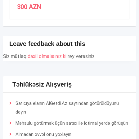
300
AZN
Leave feedback about this
Siz mütləq
daxil olmalısınız ki
rəy verəsiniz.
Təhlükəsiz Alışveriş
Satıcıya elanın AlGetdi.Az saytından götürüldüyünü
deyin
Məhsulu götürmək üçün satıcı ilə ictimai yerdə görüşün
Almadan əvvəl onu yoxlayın