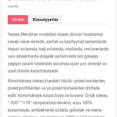
baxılıb
Ətraflı
Xüsusiyyətlər
Yarasa Membran modelləri müasir dövrün tələblərinə
cavab verən estetik, sərfəli və keyfiyytəli sistemlərdir.
Həyət evlərində, bağ evlərində, otellərdə, restoranlarda
və.s obyektlərdə kölgəlik sistemi kimi sizi günəşin,
yağışın zərərli təsirindən qorumaq üçün çox əlverişli və
uzun ömürlü konstruksiyadır.
Konstruksiya olaraq standart ölçülü polad borulardan,
polad profillərdən və ya polad lövhələrdən istifadə
edilir. Konstruksiya xüsusi boya ilə boyanır. Örtük olaraq
“-300 ” “+70” temperatura davamlı, suyu 100%
buraxmayan, antibakterial üzlüklü, göbələk və mamır