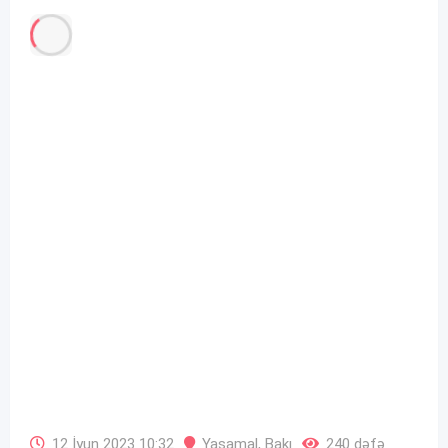
12 İyun 2023 10:32
Yasamal
,
Bakı
240 dəfə