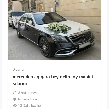
Digərləri
mercedes ag qara bey gelin toy masini
sifarisi
3 həftə əvvəl
Nizami
,
Bakı
13 Dəfə baxılıb