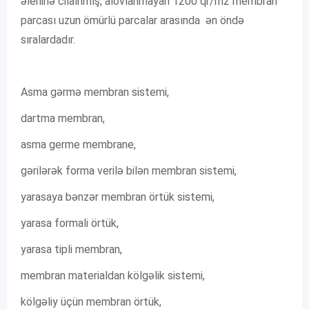
əlehinə cilalnmış, alovlanmayan 1200 qr/m2 membran
parcası uzun ömürlü parcalar arasında ən öndə
sıralardadır.
Asma gərmə membran sistemi,
dartma membran,
asma germe membrane,
gərilərək forma verilə bilən membran sistemi,
yarasaya bənzər membran örtük sistemi,
yarasa formali örtük,
yarasa tipli membran,
membran materialdan kölgəlik sistemi,
kölgəliy üçün membran örtük,