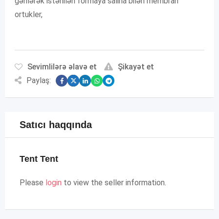
gərilərək istənilən formaya salina bilən membran
ortukler,
Sevimlilərə əlavə et
Şikayət et
Paylaş:
Satıcı haqqında
Tent Tent
Please
login
to view the seller information.