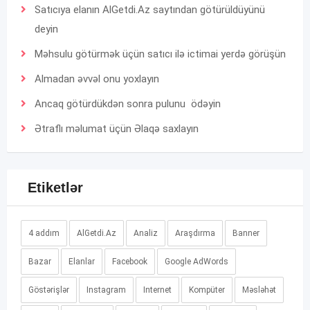
Satıcıya elanın AlGetdi.Az saytından götürüldüyünü
deyin
Məhsulu götürmək üçün satıcı ilə ictimai yerdə görüşün
Almadan əvvəl onu yoxlayın
Ancaq götürdükdən sonra pulunu ödəyin
Ətraflı məlumat üçün
Əlaqə
saxlayın
Etiketlər
4 addım
AlGetdi.Az
Analiz
Araşdırma
Banner
Bazar
Elanlar
Facebook
Google AdWords
Göstərişlər
Instagram
Internet
Kompüter
Məsləhət