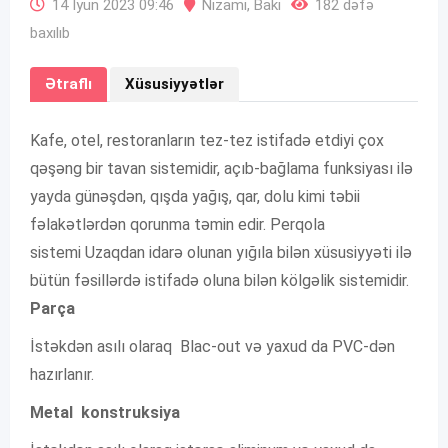
14 İyun 2023 09:46
Nizami
,
Bakı
182 dəfə
baxılıb
Ətraflı
Xüsusiyyətlər
Kafe, otel, restoranların tez-tez istifadə etdiyi çox
qəşəng bir tavan sistemidir, açıb-bağlama funksiyası ilə
yayda günəşdən, qışda yağış, qar, dolu kimi təbii
fəlakətlərdən qorunma təmin edir. Perqola
sistemi Uzaqdan idarə olunan yığıla bilən xüsusiyyəti ilə
bütün fəsillərdə istifadə oluna bilən kölgəlik sistemidir.
Parça
İstəkdən asılı olaraq Blac-out və yaxud da PVC-dən
hazırlanır.
Metal konstruksiya