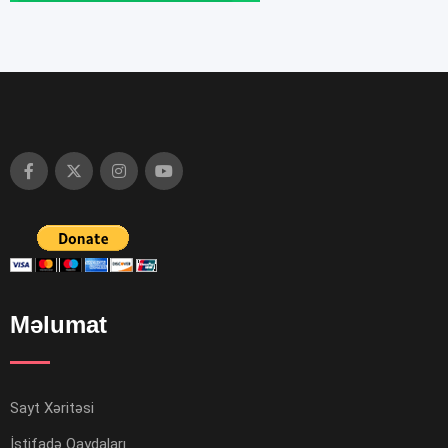
Məlumat
Sayt Xəritəsi
İstifadə Qaydaları