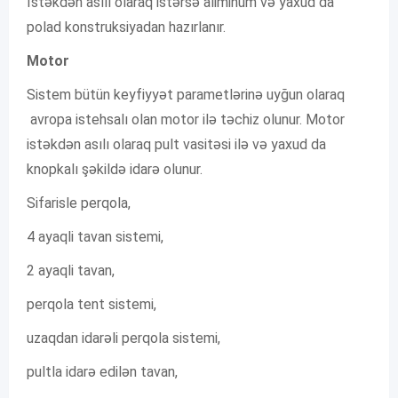
İstəkdən asılı olaraq istərsə aliminum və yaxud da
polad konstruksiyadan hazırlanır.
Motor
Sistem bütün keyfiyyət parametlərinə uyğun olaraq
avropa istehsalı olan motor ilə təchiz olunur. Motor
istəkdən asılı olaraq pult vasitəsi ilə və yaxud da
knopkalı şəkildə idarə olunur.
Sifarisle perqola,
4 ayaqli tavan sistemi,
2 ayaqli tavan,
perqola tent sistemi,
uzaqdan idarəli perqola sistemi,
pultla idarə edilən tavan,