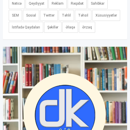
Nəticə
Qeydiyyat
Reklam
Rəqabət
Sahibkar
SEM
Sosial
Twitter
Təhlil
Təhsil
Xüsusiyyətlər
İstifadə Qaydaları
Şəkillər
Əlaqə
Ərzaq