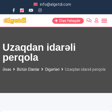
Skip
info@algetdi.com
to
content
Elan Yeləşdir
Uzaqdan idarəli
perqola
Əsas
Bütün Elanlar
Digərləri
Uzaqdan idarəli perqola