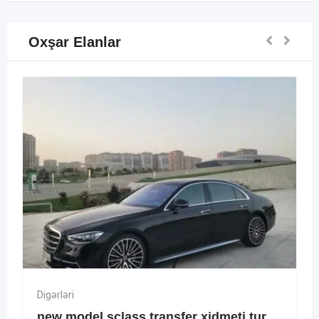
Oxşar Elanlar
Digərləri
new model sclass transfer xidmeti tur