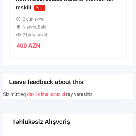
teskili
Yeni
2 gün əvvəl
Nizami
,
Bakı
2 Dəfə baxılıb
400
AZN
Leave feedback about this
Siz mütləq
daxil olmalısınız ki
rəy verəsiniz.
Təhlükəsiz Alışveriş