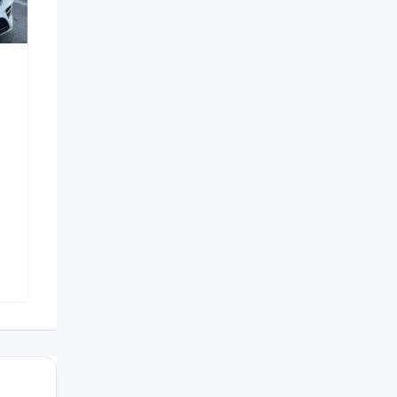
Digərləri
porsche boxster koupe
bey gelin toy masini
3 həftə əvvəl
Nizami
,
Bakı
33 Dəfə baxılıb
350
AZN