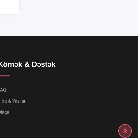
Kömək & Dəstək
FAQ
loq & Yazılar
Əlaqə