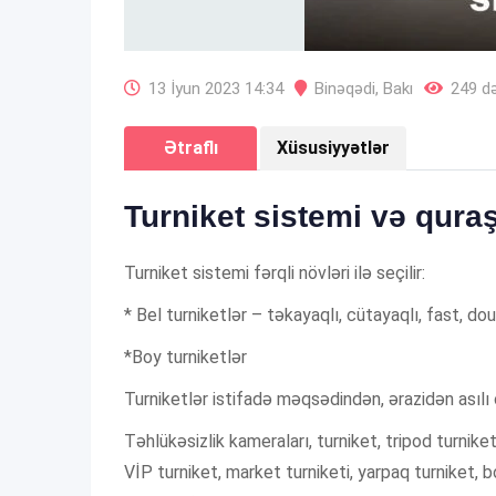
13 İyun 2023 14:34
Binəqədi
,
Bakı
249 də
Ətraflı
Xüsusiyyətlər
Turniket sistemi və qura
Turniket sistemi fərqli növləri ilə seçilir:
* Bel turniketlər – təkayaqlı, cütayaqlı, fast, do
*Boy turniketlər
Turniketlər istifadə məqsədindən, ərazidən asılı o
Təhlükəsizlik kameraları, turniket, tripod turniket
VİP turniket, market turniketi, yarpaq turniket, b