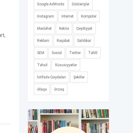
Google AdWords
Göstərişlər
Instagram
Internet
Kompüter
Məsləhət
Nəticə
Qeydiyyat
rt,
Reklam
Rəqabət
Sahibkar
SEM
Sosial
Twitter
Təhlil
Təhsil
Xüsusiyyətlər
İstifadə Qaydaları
Şəkillər
Əlaqə
Ərzaq