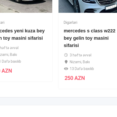
əri
Digərləri
cedes yeni kuza bey
mercedes s class w222
n toy masini sifarisi
bey gelin toy masini
sifarisi
 həftə əvvəl
izami
,
Bakı
3 həftə əvvəl
1 Dəfə baxılıb
Nizami
,
Bakı
13 Dəfə baxılıb
0
AZN
250
AZN