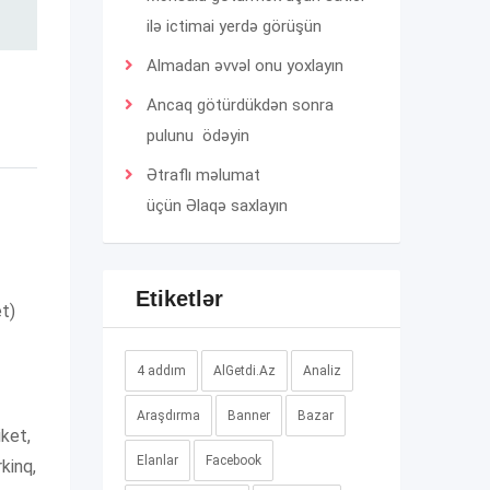
ilə ictimai yerdə görüşün
Almadan əvvəl onu yoxlayın
Ancaq götürdükdən sonra
pulunu ödəyin
Ətraflı məlumat
üçün
Əlaqə
saxlayın
Etiketlər
et)
4 addım
AlGetdi.Az
Analiz
Araşdırma
Banner
Bazar
iket,
Elanlar
Facebook
rkinq,