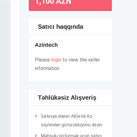
1,100
AZN
Satıcı haqqında
Azintech
Please
login
to view the seller
information.
Təhlükəsiz Alışveriş
Satıcıya elanın AlGetdi.Az
saytından götürüldüyünü deyin
Məhsulu götürmək üçün satıcı