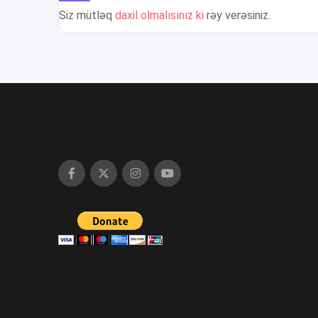
Siz mütləq
daxil olmalısınız ki
rəy verəsiniz.