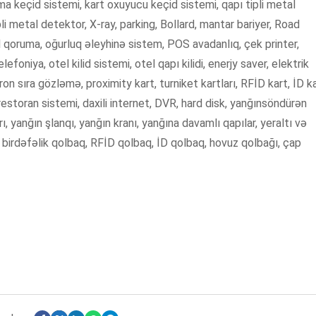
nıma keçid sistemi, kart oxuyucu keçid sistemi, qapı tipli metal
li metal detektor, X-ray, parking, Bollard, mantar bariyer, Road
 qoruma, oğurluq əleyhinə sistem, POS avadanlıq, çek printer,
foniya, otel kilid sistemi, otel qapı kilidi, enerjy saver, elektrik
tron sıra gözləmə, proximity kart, turniket kartları, RFİD kart, İD ka
estoran sistemi, daxili internet, DVR, hard disk, yanğınsöndürən
ı, yanğın şlanqı, yanğın kranı, yanğına davamlı qapılar, yeraltı və
q, birdəfəlik qolbaq, RFİD qolbaq, İD qolbaq, hovuz qolbağı, çap