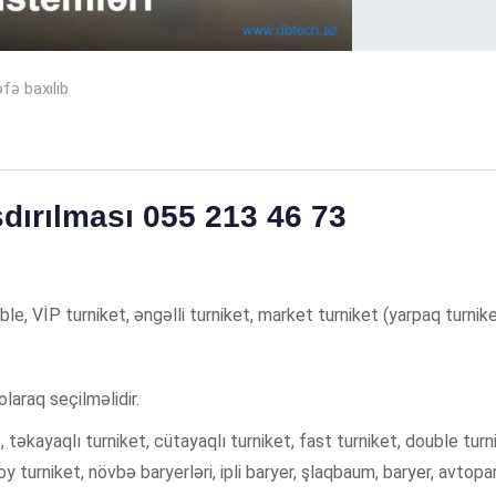
fə baxılıb
şdırılması 055 213 46 73
uble, VİP turniket, əngəlli turniket, market turniket (yarpaq turnik
laraq seçilməlidir.
, təkayaqlı turniket, cütayaqlı turniket, fast turniket, double turn
oy turniket, növbə baryerləri, ipli baryer, şlaqbaum, baryer, avtopa