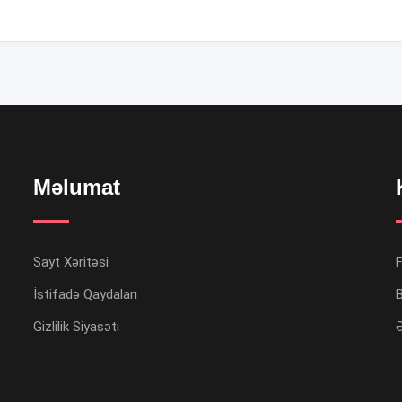
Məlumat
Sayt Xəritəsi
İstifadə Qaydaları
B
Gizlilik Siyasəti