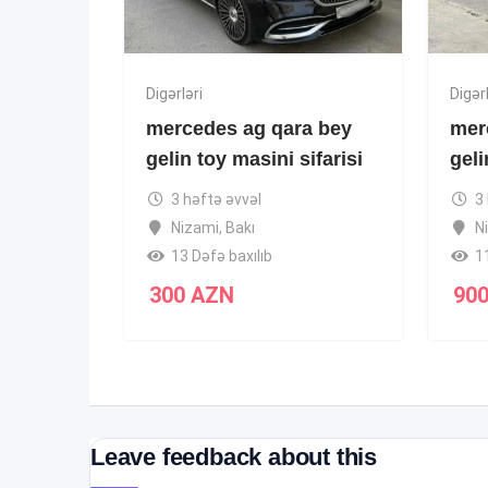
Digərləri
Digərl
mercedes ag qara bey
mer
gelin toy masini sifarisi
geli
3 həftə əvvəl
3
Nizami
,
Bakı
N
13 Dəfə baxılıb
1
300
AZN
90
Leave feedback about this