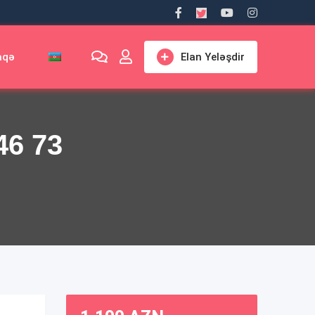
aqə
Elan Yeləşdir
46 73