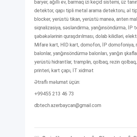
baryer, ağıllı ev, barmaq izi keçid sistemi, üz ta
detektor, qapı tipli metal arama detektoru, əl tip
blocker, yerüstü tikan, yerüstü maneə, anten mal
siqnalizasiya, səsləndirmə, yanğınsöndürmə, İP tele
şəbəkələrinin quraşdırılması, dolab kilidləri, elek
Mifare kart, HİD kart, domofon, İP domofoniya, r
balonlar, yanğınsöndürmə balonları, yanğın şkaflar
yerüstü hidrantlar, tramplin, qolbaq, rezin qolba
printeri, kart çapı, İT xidmət
Ətraflı məlumat üçün:
+99455 213 46 73
dbtech.azerbaycan@gmail.com