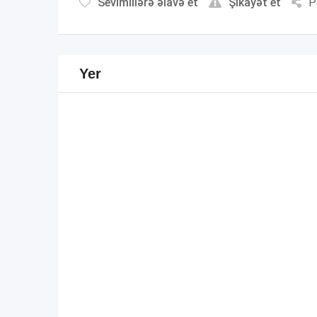
Sevimlilərə əlavə et
Şikayət et
P
Yer