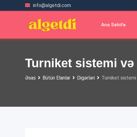
Skip
info@algetdi.com
to
content
Ana Səhifə
Turniket sistemi və
Əsas
Bütün Elanlar
Digərləri
Turniket sistemi