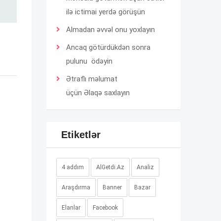
ilə ictimai yerdə görüşün
Almadan əvvəl onu yoxlayın
Ancaq götürdükdən sonra
pulunu ödəyin
Ətraflı məlumat
üçün
Əlaqə
saxlayın
Etiketlər
4 addım
AlGetdi.Az
Analiz
Araşdırma
Banner
Bazar
Elanlar
Facebook