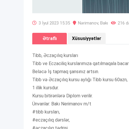
3 İyul 2023 15:35
Nərimanov
,
Bakı
216 də
Ətraflı
Xüsusiyyətlər
Tibb, Əczaçılıq kursları
Tibb ve Eczaciliq kurslarımıza qatılmaqala bacarıql
Beləcə İş tapmaq şansınız artsın.
Tibb və Əczaçılıq kursu aylığı Tibb kursu 60azn,
1 illik kursdur.
Kursu bitirənlərə Diplom verilir.
Ünvanlar: Bakı Nerimanov m/t
#tibb kursları,
#eczaçılıq dərslər,
#əczacılıq tədrisi,