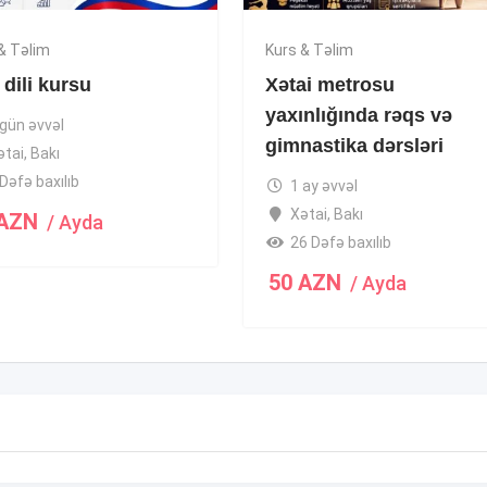
& Təlim
Kurs & Təlim
dili kursu
Xətai metrosu
yaxınlığında rəqs və
 gün əvvəl
gimnastika dərsləri
ətai
,
Bakı
Dəfə baxılıb
1 ay əvvəl
Xətai
,
Bakı
AZN
/ Ayda
26 Dəfə baxılıb
50
AZN
/ Ayda