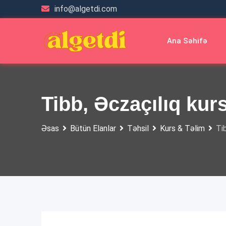
Skip
info@algetdi.com
to
content
Ana Səhifə
Tibb, Əczaçılıq kurs
Əsas
Bütün Elanlar
Təhsil
Kurs & Təlim
Tib