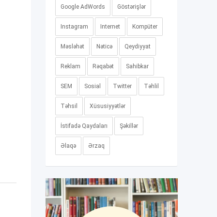
Google AdWords
Göstərişlər
Instagram
Internet
Kompüter
Məsləhət
Nəticə
Qeydiyyat
Reklam
Rəqabət
Sahibkar
SEM
Sosial
Twitter
Təhlil
Təhsil
Xüsusiyyətlər
İstifadə Qaydaları
Şəkillər
Əlaqə
Ərzaq