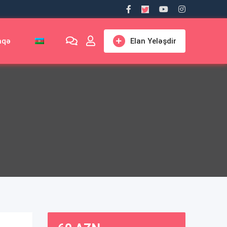
aqə
Elan Yeləşdir