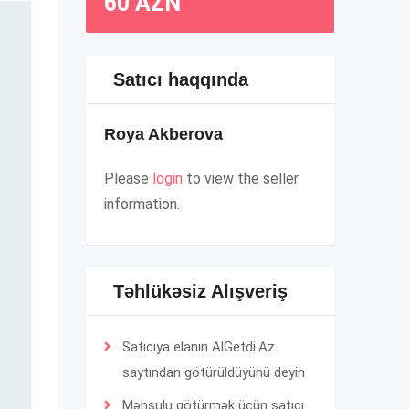
60
AZN
Satıcı haqqında
Roya Akberova
Please
login
to view the seller
information.
Təhlükəsiz Alışveriş
Satıcıya elanın AlGetdi.Az
saytından götürüldüyünü deyin
Məhsulu götürmək üçün satıcı