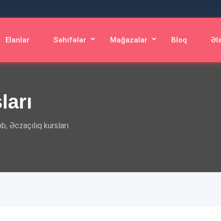
Elanlar
Səhifələr
Mağazalar
Bloq
Əl
ları
b, Əczaçılıq kursları