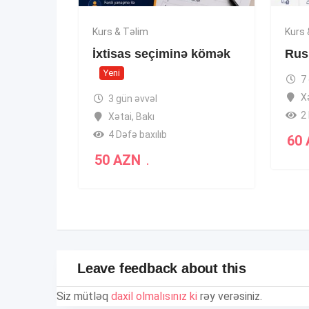
Kurs & Təlim
Kurs 
İxtisas seçiminə kömək
Rus 
Yeni
7
X
3 gün əvvəl
2 
Xətai
,
Bakı
4 Dəfə baxılıb
60
50
AZN
.
Leave feedback about this
Siz mütləq
daxil olmalısınız ki
rəy verəsiniz.