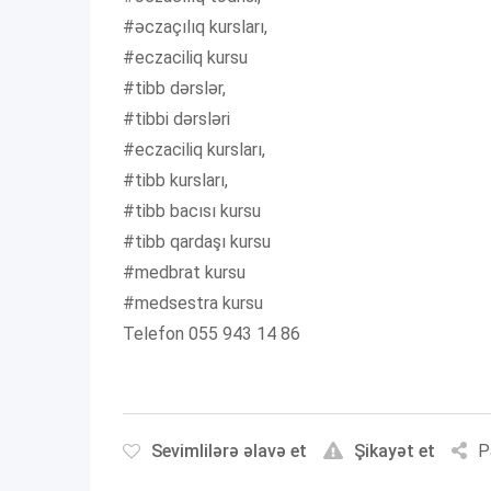
#əczaçılıq kursları,
#eczaciliq kursu
#tibb dərslər,
#tibbi dərsləri
#eczaciliq kursları,
#tibb kursları,
#tibb bacısı kursu
#tibb qardaşı kursu
#medbrat kursu
#medsestra kursu
Telefon 055 943 14 86
Sevimlilərə əlavə et
Şikayət et
P