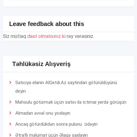
Leave feedback about this
Siz mütləq
daxil olmalısınız ki
rəy verəsiniz.
Təhlükəsiz Alışveriş
Satıcıya elanın AlGetdi.Az saytından götürüldüyünü
deyin
Məhsulu götürmək üçün satıcı ilə ictimai yerdə görüşün
Almadan əvvəl onu yoxlayın
Ancaq götürdükdən sonra pulunu ödəyin
Ətraflı məlumat üçün
Əlaqə
saxlayın