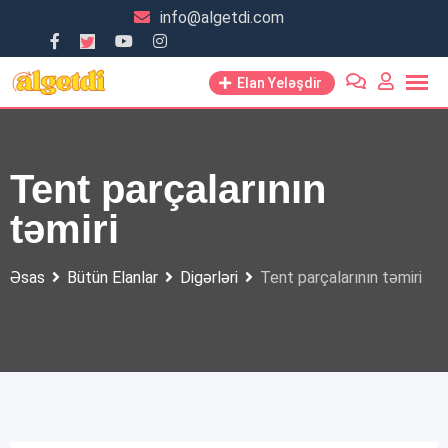
Skip
info@algetdi.com
to
content
Elan Yeləşdir
Tent parçalarının
təmiri
Əsas
Bütün Elanlar
Digərləri
Tent parçalarının təmiri