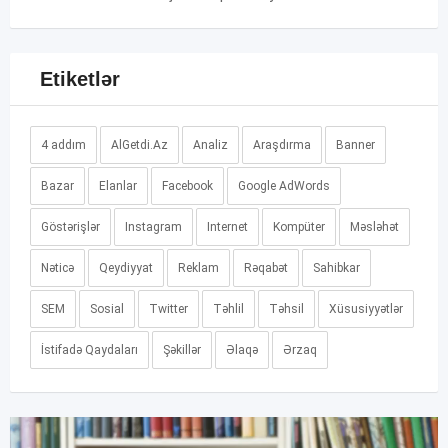
Etiketlər
4 addım
AlGetdi.Az
Analiz
Araşdırma
Banner
Bazar
Elanlar
Facebook
Google AdWords
Göstərişlər
Instagram
Internet
Kompüter
Məsləhət
Nəticə
Qeydiyyat
Reklam
Rəqabət
Sahibkar
SEM
Sosial
Twitter
Təhlil
Təhsil
Xüsusiyyətlər
İstifadə Qaydaları
Şəkillər
Əlaqə
Ərzaq