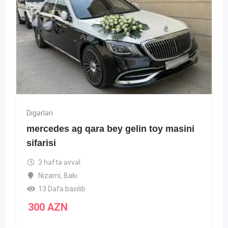
Digərləri
mercedes ag qara bey gelin toy masini
sifarisi
3 həftə əvvəl
Nizami
,
Bakı
13 Dəfə baxılıb
300
AZN